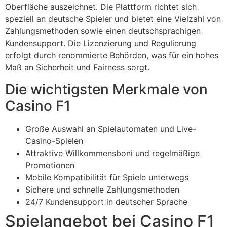
Oberfläche auszeichnet. Die Plattform richtet sich
speziell an deutsche Spieler und bietet eine Vielzahl von
Zahlungsmethoden sowie einen deutschsprachigen
Kundensupport. Die Lizenzierung und Regulierung
erfolgt durch renommierte Behörden, was für ein hohes
Maß an Sicherheit und Fairness sorgt.
Die wichtigsten Merkmale von
Casino F1
Große Auswahl an Spielautomaten und Live-
Casino-Spielen
Attraktive Willkommensboni und regelmäßige
Promotionen
Mobile Kompatibilität für Spiele unterwegs
Sichere und schnelle Zahlungsmethoden
24/7 Kundensupport in deutscher Sprache
Spielangebot bei Casino F1