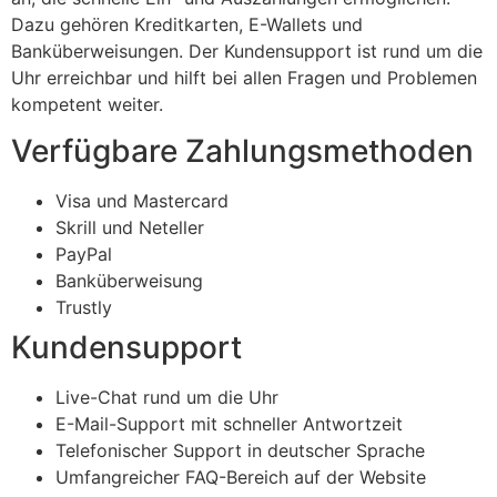
Dazu gehören Kreditkarten, E-Wallets und
Banküberweisungen. Der Kundensupport ist rund um die
Uhr erreichbar und hilft bei allen Fragen und Problemen
kompetent weiter.
Verfügbare Zahlungsmethoden
Visa und Mastercard
Skrill und Neteller
PayPal
Banküberweisung
Trustly
Kundensupport
Live-Chat rund um die Uhr
E-Mail-Support mit schneller Antwortzeit
Telefonischer Support in deutscher Sprache
Umfangreicher FAQ-Bereich auf der Website