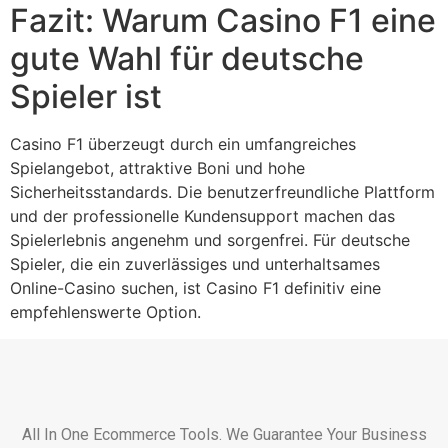
Fazit: Warum Casino F1 eine
gute Wahl für deutsche
Spieler ist
Casino F1 überzeugt durch ein umfangreiches
Spielangebot, attraktive Boni und hohe
Sicherheitsstandards. Die benutzerfreundliche Plattform
und der professionelle Kundensupport machen das
Spielerlebnis angenehm und sorgenfrei. Für deutsche
Spieler, die ein zuverlässiges und unterhaltsames
Online-Casino suchen, ist Casino F1 definitiv eine
empfehlenswerte Option.
All In One Ecommerce Tools. We Guarantee Your Business