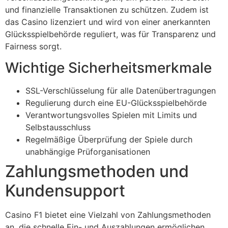
und finanzielle Transaktionen zu schützen. Zudem ist
das Casino lizenziert und wird von einer anerkannten
Glücksspielbehörde reguliert, was für Transparenz und
Fairness sorgt.
Wichtige Sicherheitsmerkmale
SSL-Verschlüsselung für alle Datenübertragungen
Regulierung durch eine EU-Glücksspielbehörde
Verantwortungsvolles Spielen mit Limits und
Selbstausschluss
Regelmäßige Überprüfung der Spiele durch
unabhängige Prüforganisationen
Zahlungsmethoden und
Kundensupport
Casino F1 bietet eine Vielzahl von Zahlungsmethoden
an, die schnelle Ein- und Auszahlungen ermöglichen.