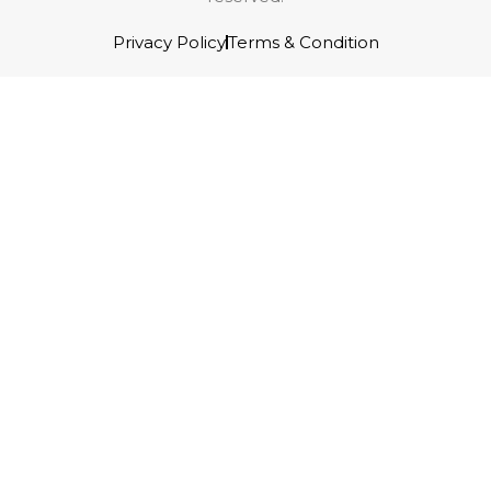
Privacy Policy
Terms & Condition