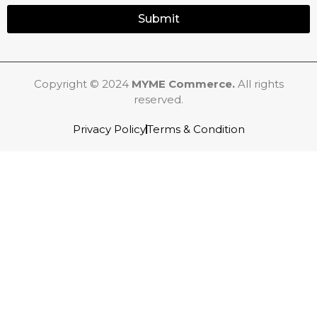
Submit
Copyright © 2024
MYME Commerce.
All rights
reserved.
Privacy Policy
Terms & Condition