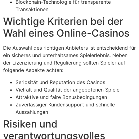
Blockchain-Technologie für transparente
Transaktionen
Wichtige Kriterien bei der
Wahl eines Online-Casinos
Die Auswahl des richtigen Anbieters ist entscheidend für
ein sicheres und unterhaltsames Spielerlebnis. Neben
der Lizenzierung und Regulierung sollten Spieler auf
folgende Aspekte achten:
Seriosität und Reputation des Casinos
Vielfalt und Qualität der angebotenen Spiele
Attraktive und faire Bonusbedingungen
Zuverlässiger Kundensupport und schnelle
Auszahlungen
Risiken und
verantwortungsvolles