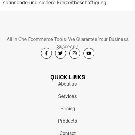
spannende und sichere Freizeitbeschäftigung.
All In One Ecommerce Tools. We Guarantee Your Business
Success !
QUICK LINKS
About us
Services
Pricing
Products
Contact