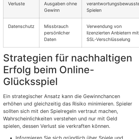
Verluste
Ausgaben ohne
verantwortungsbewusst
Gewinn
Spielen
Datenschutz
Missbrauch
Verwendung von
persönlicher
lizenzierten Anbietern mit
Daten
SSL-Verschlüsselung
Strategien für nachhaltigen
Erfolg beim Online-
Glücksspiel
Ein strategischer Ansatz kann die Gewinnchancen
erhöhen und gleichzeitig das Risiko minimieren. Spieler
sollten sich mit den Spielregeln vertraut machen,
Wahrscheinlichkeiten verstehen und nur mit Geld
spielen, dessen Verlust sie verkraften können.
Informieren Sie sich gründlich über Spiele und