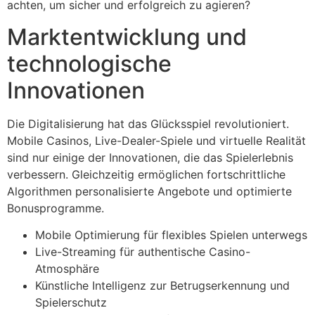
achten, um sicher und erfolgreich zu agieren?
Marktentwicklung und
technologische
Innovationen
Die Digitalisierung hat das Glücksspiel revolutioniert.
Mobile Casinos, Live-Dealer-Spiele und virtuelle Realität
sind nur einige der Innovationen, die das Spielerlebnis
verbessern. Gleichzeitig ermöglichen fortschrittliche
Algorithmen personalisierte Angebote und optimierte
Bonusprogramme.
Mobile Optimierung für flexibles Spielen unterwegs
Live-Streaming für authentische Casino-
Atmosphäre
Künstliche Intelligenz zur Betrugserkennung und
Spielerschutz