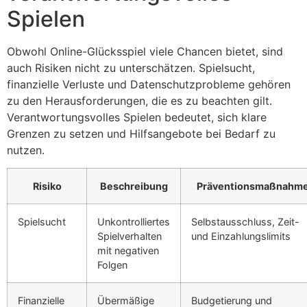
Spielen
Obwohl Online-Glücksspiel viele Chancen bietet, sind
auch Risiken nicht zu unterschätzen. Spielsucht,
finanzielle Verluste und Datenschutzprobleme gehören
zu den Herausforderungen, die es zu beachten gilt.
Verantwortungsvolles Spielen bedeutet, sich klare
Grenzen zu setzen und Hilfsangebote bei Bedarf zu
nutzen.
Risiko
Beschreibung
Präventionsmaßnahm
Spielsucht
Unkontrolliertes
Selbstausschluss, Zeit-
Spielverhalten
und Einzahlungslimits
mit negativen
Folgen
Finanzielle
Übermäßige
Budgetierung und