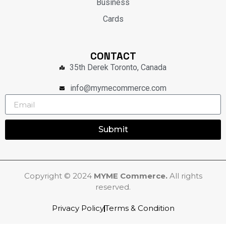
Business
Cards
CONTACT
35th Derek Toronto, Canada
info@mymecommerce.com
Submit
Copyright © 2024
MYME Commerce.
All rights
reserved.
Privacy Policy
Terms & Condition