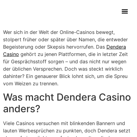
Contact Us
Wer sich in der Welt der Online-Casinos bewegt,
stolpert früher oder später über Namen, die entweder
Begeisterung oder Skepsis hervorrufen. Das
Dendera
Casino
gehört zu jenen Plattformen, die in letzter Zeit
für Gesprächsstoff sorgen – und das nicht nur wegen
der üblichen Versprechen. Doch was steckt wirklich
dahinter? Ein genauerer Blick lohnt sich, um die Spreu
vom Weizen zu trennen.
Was macht Dendera Casino
anders?
Viele Casinos versuchen mit blinkenden Bannern und
lauten Werbesprüchen zu punkten, doch Dendera setzt