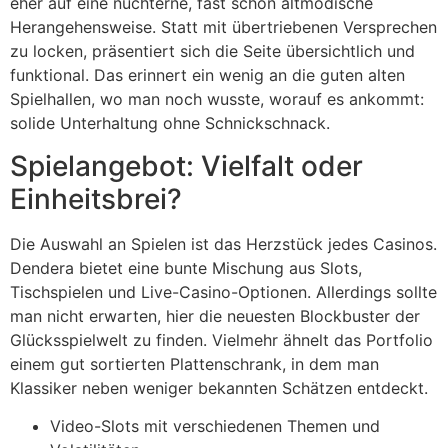
eher auf eine nüchterne, fast schon altmodische
Herangehensweise. Statt mit übertriebenen Versprechen
zu locken, präsentiert sich die Seite übersichtlich und
funktional. Das erinnert ein wenig an die guten alten
Spielhallen, wo man noch wusste, worauf es ankommt:
solide Unterhaltung ohne Schnickschnack.
Spielangebot: Vielfalt oder
Einheitsbrei?
Die Auswahl an Spielen ist das Herzstück jedes Casinos.
Dendera bietet eine bunte Mischung aus Slots,
Tischspielen und Live-Casino-Optionen. Allerdings sollte
man nicht erwarten, hier die neuesten Blockbuster der
Glücksspielwelt zu finden. Vielmehr ähnelt das Portfolio
einem gut sortierten Plattenschrank, in dem man
Klassiker neben weniger bekannten Schätzen entdeckt.
Video-Slots mit verschiedenen Themen und