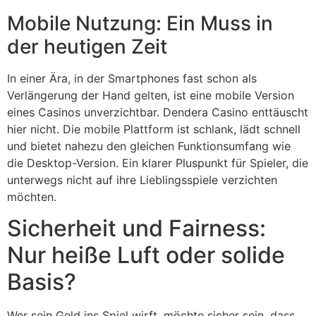
Mobile Nutzung: Ein Muss in
der heutigen Zeit
In einer Ära, in der Smartphones fast schon als
Verlängerung der Hand gelten, ist eine mobile Version
eines Casinos unverzichtbar. Dendera Casino enttäuscht
hier nicht. Die mobile Plattform ist schlank, lädt schnell
und bietet nahezu den gleichen Funktionsumfang wie
die Desktop-Version. Ein klarer Pluspunkt für Spieler, die
unterwegs nicht auf ihre Lieblingsspiele verzichten
möchten.
Sicherheit und Fairness:
Nur heiße Luft oder solide
Basis?
Wer sein Geld ins Spiel wirft, möchte sicher sein, dass