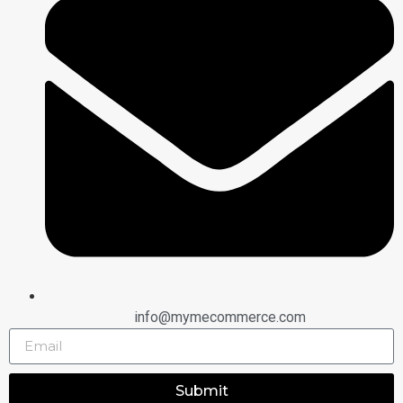
info@mymecommerce.com
Submit