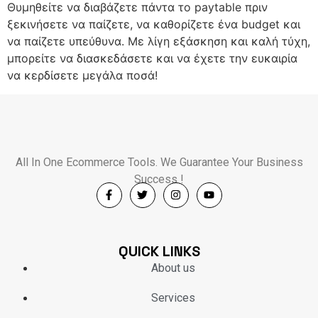
Θυμηθείτε να διαβάζετε πάντα το paytable πριν
ξεκινήσετε να παίζετε, να καθορίζετε ένα budget και
να παίζετε υπεύθυνα. Με λίγη εξάσκηση και καλή τύχη,
μπορείτε να διασκεδάσετε και να έχετε την ευκαιρία
να κερδίσετε μεγάλα ποσά!
All In One Ecommerce Tools. We Guarantee Your Business
Success !
QUICK LINKS
About us
Services