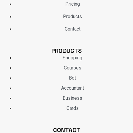
Pricing
Products
Contact
PRODUCTS
Shopping
Courses
Bot
Accountant
Business
Cards
CONTACT