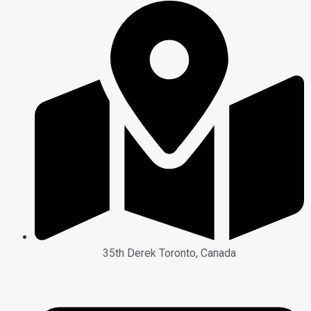
35th Derek Toronto, Canada