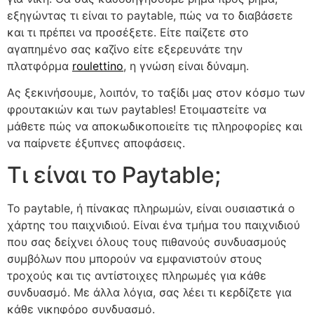
εξηγώντας τι είναι το paytable, πώς να το διαβάσετε
και τι πρέπει να προσέξετε. Είτε παίζετε στο
αγαπημένο σας καζίνο είτε εξερευνάτε την
πλατφόρμα
roulettino
, η γνώση είναι δύναμη.
Ας ξεκινήσουμε, λοιπόν, το ταξίδι μας στον κόσμο των
φρουτακιών και των paytables! Ετοιμαστείτε να
μάθετε πώς να αποκωδικοποιείτε τις πληροφορίες και
να παίρνετε έξυπνες αποφάσεις.
Τι είναι το Paytable;
Το paytable, ή πίνακας πληρωμών, είναι ουσιαστικά ο
χάρτης του παιχνιδιού. Είναι ένα τμήμα του παιχνιδιού
που σας δείχνει όλους τους πιθανούς συνδυασμούς
συμβόλων που μπορούν να εμφανιστούν στους
τροχούς και τις αντίστοιχες πληρωμές για κάθε
συνδυασμό. Με άλλα λόγια, σας λέει τι κερδίζετε για
κάθε νικηφόρο συνδυασμό.