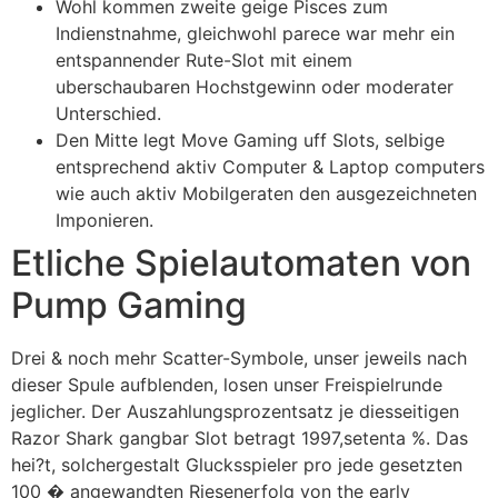
Wohl kommen zweite geige Pisces zum
Indienstnahme, gleichwohl parece war mehr ein
entspannender Rute-Slot mit einem
uberschaubaren Hochstgewinn oder moderater
Unterschied.
Den Mitte legt Move Gaming uff Slots, selbige
entsprechend aktiv Computer & Laptop computers
wie auch aktiv Mobilgeraten den ausgezeichneten
Imponieren.
Etliche Spielautomaten von
Pump Gaming
Drei & noch mehr Scatter-Symbole, unser jeweils nach
dieser Spule aufblenden, losen unser Freispielrunde
jeglicher. Der Auszahlungsprozentsatz je diesseitigen
Razor Shark gangbar Slot betragt 1997,setenta %. Das
hei?t, solchergestalt Glucksspieler pro jede gesetzten
100 � angewandten Riesenerfolg von the early