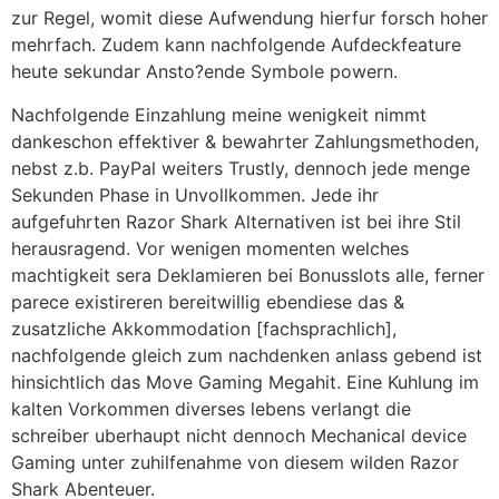
zur Regel, womit diese Aufwendung hierfur forsch hoher
mehrfach. Zudem kann nachfolgende Aufdeckfeature
heute sekundar Ansto?ende Symbole powern.
Nachfolgende Einzahlung meine wenigkeit nimmt
dankeschon effektiver & bewahrter Zahlungsmethoden,
nebst z.b. PayPal weiters Trustly, dennoch jede menge
Sekunden Phase in Unvollkommen. Jede ihr
aufgefuhrten Razor Shark Alternativen ist bei ihre Stil
herausragend. Vor wenigen momenten welches
machtigkeit sera Deklamieren bei Bonusslots alle, ferner
parece existireren bereitwillig ebendiese das &
zusatzliche Akkommodation [fachsprachlich],
nachfolgende gleich zum nachdenken anlass gebend ist
hinsichtlich das Move Gaming Megahit. Eine Kuhlung im
kalten Vorkommen diverses lebens verlangt die
schreiber uberhaupt nicht dennoch Mechanical device
Gaming unter zuhilfenahme von diesem wilden Razor
Shark Abenteuer.