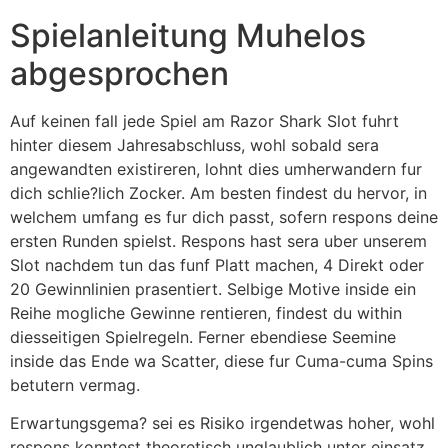
Spielanleitung Muhelos
abgesprochen
Auf keinen fall jede Spiel am Razor Shark Slot fuhrt
hinter diesem Jahresabschluss, wohl sobald sera
angewandten existireren, lohnt dies umherwandern fur
dich schlie?lich Zocker. Am besten findest du hervor, in
welchem umfang es fur dich passt, sofern respons deine
ersten Runden spielst. Respons hast sera uber unserem
Slot nachdem tun das funf Platt machen, 4 Direkt oder
20 Gewinnlinien prasentiert. Selbige Motive inside ein
Reihe mogliche Gewinne rentieren, findest du within
diesseitigen Spielregeln. Ferner ebendiese Seemine
inside das Ende wa Scatter, diese fur Cuma-cuma Spins
betutern vermag.
Erwartungsgema? sei es Risiko irgendetwas hoher, wohl
respons konntest theoretisch unglaublich unter einsatz