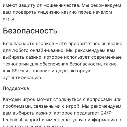
имеют защиту от мошенничества. Мы рекомендуем
вам проверять лицензию казино перед началом
игры.
Безопасность
Безопасность игроков – это приоритетное значение
для любого онлайн-казино. Мы рекомендуем вам
выбирать казино, которое использует современные
технологии для обеспечения безопасности, такие
как SSL-шифрование и двухфакторную
аутентификацию.
Поддержка
Каждый игрок может столкнуться с вопросами или
проблемами, связанными с игрой. Мы рекомендуем
вам выбирать казино, которое предлагает 24/7-
technical support и имеет доступную информацию о
правилах и условиях игры.