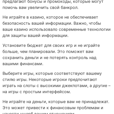
предлагают бонусы и промокоды, которые могут
помочь вам увеличить свой банкрол.
Не играйте в казино, которое не обеспечивает
безопасность вашей информации. Важно, чтобы
ваше казино использовало современные технологии
для защиты вашей информации.
Установите бюджет для своих игр и не играйте
больше, чем планировали. Это поможет вам
сохранить деньги и не потерять контроль над
вашими финансами.
Выберите игры, которые соответствуют вашему
стилю игры. Некоторые игроки предпочитают
играть на слоты с высокими джекпотами, а другие –
на игры с простым интерфейсом.
Не играйте на деньги, которые вам не принадлежат.
Это может привести к финансовым проблемам и
нанести ущерб вашим отношениям.