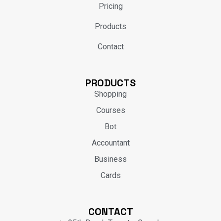
Pricing
Products
Contact
PRODUCTS
Shopping
Courses
Bot
Accountant
Business
Cards
CONTACT