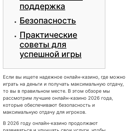
поддержка
Безопасность
Практические
советы для
успешной игры
Если вы ищете надежное онлайн-казино, где можно
играть на деньги и получать максимальную отдачу,
то вы в правильном месте. В этом обзоре мы
рассмотрим лучшие онлайн-казино 2026 года,
которые обеспечивают безопасность и
максимальную отдачу для игроков.
В 2026 году онлайн-казино продолжают
развиваться и улучшать свои услуги, чтобы