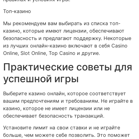
Топ-казино
Мы рекомендуем вам выбирать из списка топ-
казино, которые имеют лицензии, обеспечивают
безопасность и предлагают поддержку. Некоторые
из лучших онлайн-казино включают в себя Casino
Online, Slot Online, Top Casino и другие.
Практические советы для
успешной игры
Выберите казино онлайн, которое соответствует
вашим предпочтениям и требованиям. Не играйте в
казино, которое не имеет лицензии или не
обеспечивает безопасность транзакций.
Установите лимит на свои ставки и не играйте
больше, чем можете себе позволить. Это поможет