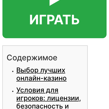
ИГРАТЬ
Содержимое
Выбор лучших
онлайн-казино
Условия для
игроков: лицензии,
безопасность и