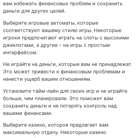
вам избежать финансовых проблем и сохранить
деньги для других целей.
Выберите игровые автоматы, которые
соответствуют вашему стилю игры. Некоторые
игроки предпочитают играть на слоты с высокими
джекпотами, а другие – на игры с простым
интерфейсом.
Не играйте на деньги, которые вам не принадлежат.
Это может привести к финансовым проблемам и
нанести ущерб вашим отношениям.
Установите тайм-лайн для своих игр и не играйте
больше, чем планировали. Это поможет вам
сохранить деньги и не потерять контроль над
вашими финансами.
Выберите казино, которое предлагает вам
максимальную отдачу. Некоторые казино