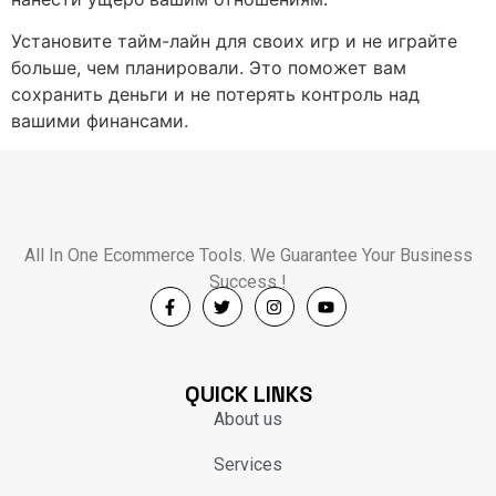
Установите тайм-лайн для своих игр и не играйте
больше, чем планировали. Это поможет вам
сохранить деньги и не потерять контроль над
вашими финансами.
All In One Ecommerce Tools. We Guarantee Your Business
Success !
QUICK LINKS
About us
Services