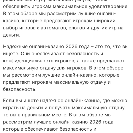
обеспечить игрокам максимальное удовлетворение.
В этом обзоре мы рассмотрим лучшие онлайн-
казино, которые предлагают игрокам широкий
выбор игровых автоматов, слотов и других игр на
деньги.
Надежные онлайн-казино 2026 года – это то, что вы
ищете. Они обеспечивают безопасность и
конфиденциальность игроков, а также предлагают
максимальную отдачу для игроков. В этом обзоре
мы рассмотрим лучшие онлайн-казино, которые
предлагают игрокам максимальную отдачу и
безопасность.
Если вы ищете надежное онлайн-казино, где можно
играть на деньги и получать максимальную отдачу,
то вы в правильном месте. В этом обзоре мы
рассмотрим лучшие онлайн-казино 2026 года,
которые обеспечивают безопасность и