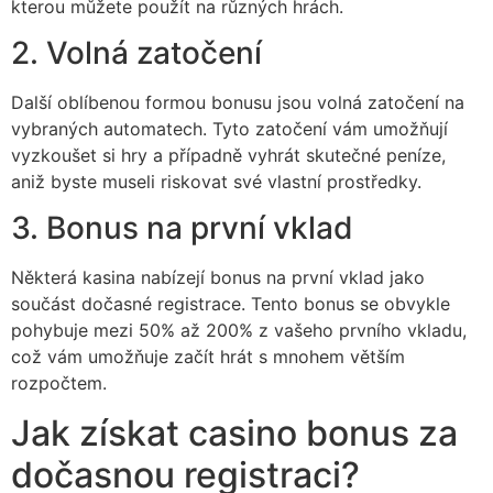
kterou můžete použít na různých hrách.
2. Volná zatočení
Další oblíbenou formou bonusu jsou volná zatočení na
vybraných automatech. Tyto zatočení vám umožňují
vyzkoušet si hry a případně vyhrát skutečné peníze,
aniž byste museli riskovat své vlastní prostředky.
3. Bonus na první vklad
Některá kasina nabízejí bonus na první vklad jako
součást dočasné registrace. Tento bonus se obvykle
pohybuje mezi 50% až 200% z vašeho prvního vkladu,
což vám umožňuje začít hrát s mnohem větším
rozpočtem.
Jak získat casino bonus za
dočasnou registraci?