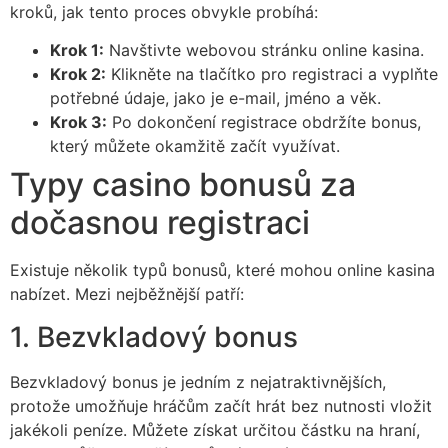
kroků, jak tento proces obvykle probíhá:
Krok 1:
Navštivte webovou stránku online kasina.
Krok 2:
Klikněte na tlačítko pro registraci a vyplňte
potřebné údaje, jako je e-mail, jméno a věk.
Krok 3:
Po dokončení registrace obdržíte bonus,
který můžete okamžitě začít využívat.
Typy casino bonusů za
dočasnou registraci
Existuje několik typů bonusů, které mohou online kasina
nabízet. Mezi nejběžnější patří:
1. Bezvkladový bonus
Bezvkladový bonus je jedním z nejatraktivnějších,
protože umožňuje hráčům začít hrát bez nutnosti vložit
jakékoli peníze. Můžete získat určitou částku na hraní,