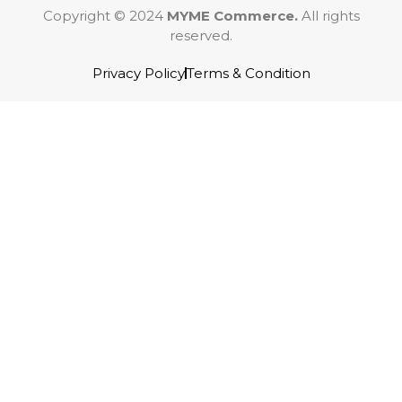
Copyright © 2024
MYME Commerce.
All rights
reserved.
Privacy Policy
Terms & Condition