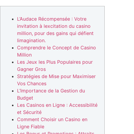
L’Audace Récompensée : Votre
invitation à lexcitation du casino
million, pour des gains qui défient
limagination.
Comprendre le Concept de Casino
Million
Les Jeux les Plus Populaires pour
Gagner Gros
Stratégies de Mise pour Maximiser
Vos Chances
L’Importance de la Gestion du
Budget
Les Casinos en Ligne : Accessibilité
et Sécurité
Comment Choisir un Casino en
Ligne Fiable
Les Bonus et Promotions : Attraits