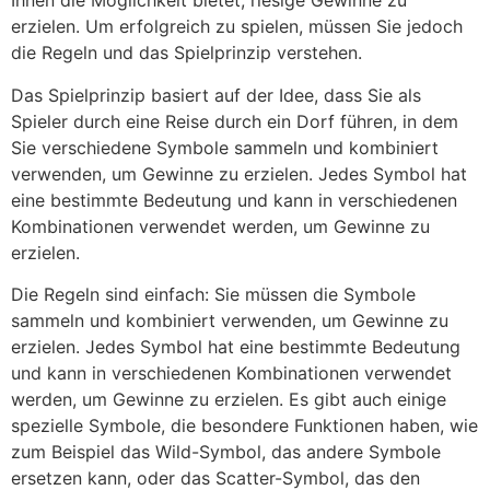
Ihnen die Möglichkeit bietet, riesige Gewinne zu
erzielen. Um erfolgreich zu spielen, müssen Sie jedoch
die Regeln und das Spielprinzip verstehen.
Das Spielprinzip basiert auf der Idee, dass Sie als
Spieler durch eine Reise durch ein Dorf führen, in dem
Sie verschiedene Symbole sammeln und kombiniert
verwenden, um Gewinne zu erzielen. Jedes Symbol hat
eine bestimmte Bedeutung und kann in verschiedenen
Kombinationen verwendet werden, um Gewinne zu
erzielen.
Die Regeln sind einfach: Sie müssen die Symbole
sammeln und kombiniert verwenden, um Gewinne zu
erzielen. Jedes Symbol hat eine bestimmte Bedeutung
und kann in verschiedenen Kombinationen verwendet
werden, um Gewinne zu erzielen. Es gibt auch einige
spezielle Symbole, die besondere Funktionen haben, wie
zum Beispiel das Wild-Symbol, das andere Symbole
ersetzen kann, oder das Scatter-Symbol, das den