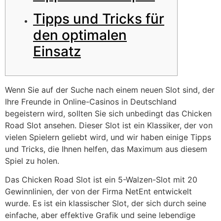
Tipps und Tricks für
den optimalen
Einsatz
Wenn Sie auf der Suche nach einem neuen Slot sind, der
Ihre Freunde in Online-Casinos in Deutschland
begeistern wird, sollten Sie sich unbedingt das Chicken
Road Slot ansehen. Dieser Slot ist ein Klassiker, der von
vielen Spielern geliebt wird, und wir haben einige Tipps
und Tricks, die Ihnen helfen, das Maximum aus diesem
Spiel zu holen.
Das Chicken Road Slot ist ein 5-Walzen-Slot mit 20
Gewinnlinien, der von der Firma NetEnt entwickelt
wurde. Es ist ein klassischer Slot, der sich durch seine
einfache, aber effektive Grafik und seine lebendige