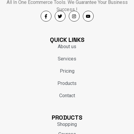
All In One Ecommerce Tools. We Guarantee Your Business
Success !
QUICK LINKS
About us
Services
Pricing
Products
Contact
PRODUCTS
Shopping