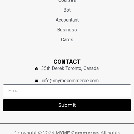
Courses
Bot
Accountant
Business
Cards
CONTACT
35th Derek Toronto, Canada
info@mymecommerce.com
Submit
Copyright © 2024
MYME Commerce.
All rights