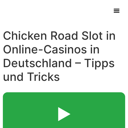
Contact Us
Chicken Road Slot in
Online-Casinos in
Deutschland – Tipps
und Tricks
▶️