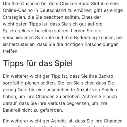
Um Ihre Chancen bei dem Chicken Road Slot in einem
Online-Casino in Deutschland zu erhöhen, gibt es einige
Strategien, die Sie beachten sollten. Eines der
wichtigsten Tipps ist, dass Sie sich gut auf die
Spielregeln vorbereiten sollten. Lernen Sie die
verschiedenen Symbole und ihre Bedeutung kennen, um
sicherzustellen, dass Sie die richtigen Entscheidungen
treffen.
Tipps für das Spiel
Ein weiterer wichtiger Tipp ist, dass Sie Ihre Bankroll
sorgfältig planen sollten. Stellen Sie sicher, dass Sie
genug Geld für eine ausreichende Anzahl von Spielen
haben, um Ihre Chancen zu erhöhen. Achten Sie auch
darauf, dass Sie Ihre Verluste begrenzen, um Ihre
Bankroll nicht zu gefährden.
Ein weiterer wichtiger Aspekt ist, dass Sie Ihre Chancen