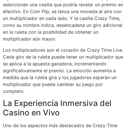
seleccionan una casilla que podría revelar un premio en
efectivo. En Coin Flip, se lanza una moneda al aire con
un multiplicador en cada lado. Y la casilla Crazy Time,
como su nombre indica, desencadena un giro adicional
en la ruleta con la posibilidad de obtener un
multiplicador aún mayor.
Los multiplicadores son el corazón de Crazy Time Live.
Cada giro de la ruleta puede tener un multiplicador que
se aplica a la apuesta ganadora, incrementando
significativamente el premio. La emoción aumenta a
medida que la ruleta gira y los jugadores esperan un
multiplicador que pueda cambiar su juego por
completo.
La Experiencia Inmersiva del
Casino en Vivo
Uno de los aspectos más destacados de Crazy Time