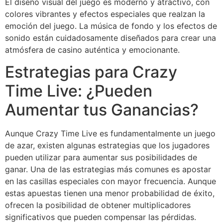
El diseño visual del juego es moderno y atractivo, con
colores vibrantes y efectos especiales que realzan la
emoción del juego. La música de fondo y los efectos de
sonido están cuidadosamente diseñados para crear una
atmósfera de casino auténtica y emocionante.
Estrategias para Crazy
Time Live: ¿Pueden
Aumentar tus Ganancias?
Aunque Crazy Time Live es fundamentalmente un juego
de azar, existen algunas estrategias que los jugadores
pueden utilizar para aumentar sus posibilidades de
ganar. Una de las estrategias más comunes es apostar
en las casillas especiales con mayor frecuencia. Aunque
estas apuestas tienen una menor probabilidad de éxito,
ofrecen la posibilidad de obtener multiplicadores
significativos que pueden compensar las pérdidas.