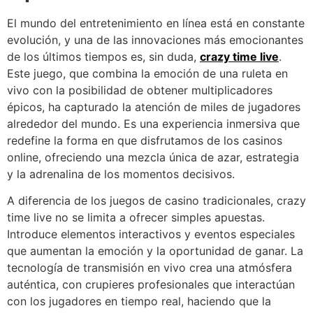
El mundo del entretenimiento en línea está en constante
evolución, y una de las innovaciones más emocionantes
de los últimos tiempos es, sin duda,
crazy time live
.
Este juego, que combina la emoción de una ruleta en
vivo con la posibilidad de obtener multiplicadores
épicos, ha capturado la atención de miles de jugadores
alrededor del mundo. Es una experiencia inmersiva que
redefine la forma en que disfrutamos de los casinos
online, ofreciendo una mezcla única de azar, estrategia
y la adrenalina de los momentos decisivos.
A diferencia de los juegos de casino tradicionales, crazy
time live no se limita a ofrecer simples apuestas.
Introduce elementos interactivos y eventos especiales
que aumentan la emoción y la oportunidad de ganar. La
tecnología de transmisión en vivo crea una atmósfera
auténtica, con crupieres profesionales que interactúan
con los jugadores en tiempo real, haciendo que la