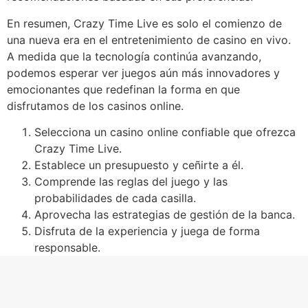
En resumen, Crazy Time Live es solo el comienzo de
una nueva era en el entretenimiento de casino en vivo.
A medida que la tecnología continúa avanzando,
podemos esperar ver juegos aún más innovadores y
emocionantes que redefinan la forma en que
disfrutamos de los casinos online.
Selecciona un casino online confiable que ofrezca
Crazy Time Live.
Establece un presupuesto y ceñirte a él.
Comprende las reglas del juego y las
probabilidades de cada casilla.
Aprovecha las estrategias de gestión de la banca.
Disfruta de la experiencia y juega de forma
responsable.