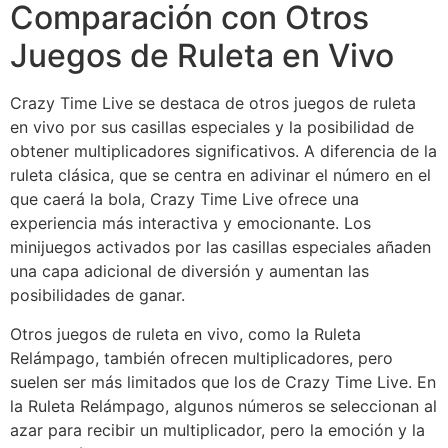
Comparación con Otros
Juegos de Ruleta en Vivo
Crazy Time Live se destaca de otros juegos de ruleta
en vivo por sus casillas especiales y la posibilidad de
obtener multiplicadores significativos. A diferencia de la
ruleta clásica, que se centra en adivinar el número en el
que caerá la bola, Crazy Time Live ofrece una
experiencia más interactiva y emocionante. Los
minijuegos activados por las casillas especiales añaden
una capa adicional de diversión y aumentan las
posibilidades de ganar.
Otros juegos de ruleta en vivo, como la Ruleta
Relámpago, también ofrecen multiplicadores, pero
suelen ser más limitados que los de Crazy Time Live. En
la Ruleta Relámpago, algunos números se seleccionan al
azar para recibir un multiplicador, pero la emoción y la