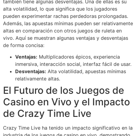
también tiene algunas desventajas. Una de ellas es su
alta volatilidad, lo que significa que los jugadores
pueden experimentar rachas perdedoras prolongadas.
Además, las apuestas mínimas pueden ser relativamente
altas en comparación con otros juegos de ruleta en
vivo. Aquí se muestran algunas ventajas y desventajas
de forma concisa:
Ventajas:
Multiplicadores épicos, experiencia
inmersiva, interacción social, interfaz fácil de usar.
Desventajas:
Alta volatilidad, apuestas mínimas
relativamente altas.
El Futuro de los Juegos de
Casino en Vivo y el Impacto
de Crazy Time Live
Crazy Time Live ha tenido un impacto significativo en la
industria de los juegos de casino en vivo, demostrando