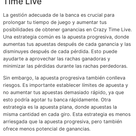
Time Live
La gestión adecuada de la banca es crucial para
prolongar tu tiempo de juego y aumentar tus
posibilidades de obtener ganancias en Crazy Time Live.
Una estrategia común es la apuesta progresiva, donde
aumentas tus apuestas después de cada ganancia y las
disminuyes después de cada pérdida. Esto puede
ayudarte a aprovechar las rachas ganadoras y
minimizar las pérdidas durante las rachas perdedoras.
Sin embargo, la apuesta progresiva también conlleva
riesgos. Es importante establecer límites de apuesta y
no aumentar tus apuestas demasiado rápido, ya que
esto podría agotar tu banca rápidamente. Otra
estrategia es la apuesta plana, donde apuestas la
misma cantidad en cada giro. Esta estrategia es menos
arriesgada que la apuesta progresiva, pero también
ofrece menos potencial de ganancias.