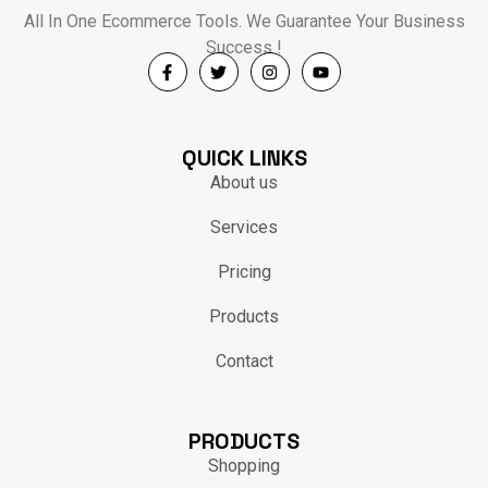
All In One Ecommerce Tools. We Guarantee Your Business
Success !
QUICK LINKS
About us
Services
Pricing
Products
Contact
PRODUCTS
Shopping