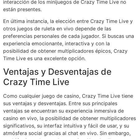
interacción de los minijuegos de Crazy Time Live no
están presentes.
En última instancia, la elección entre Crazy Time Live y
otros juegos de ruleta en vivo depende de las
preferencias personales de cada jugador. Si buscas una
experiencia emocionante, interactiva y con la
posibilidad de obtener multiplicadores épicos, Crazy
Time Live es una excelente opción.
Ventajas y Desventajas de
Crazy Time Live
Como cualquier juego de casino, Crazy Time Live tiene
sus ventajas y desventajas. Entre sus principales
ventajas se encuentran su experiencia inmersiva de
casino en vivo, la posibilidad de obtener multiplicadores
significativos, su interfaz intuitiva y fácil de usar, y su
atmósfera social gracias al chat en vivo. Sin embargo,