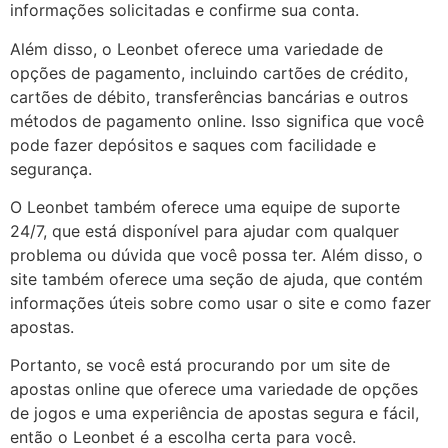
informações solicitadas e confirme sua conta.
Além disso, o Leonbet oferece uma variedade de
opções de pagamento, incluindo cartões de crédito,
cartões de débito, transferências bancárias e outros
métodos de pagamento online. Isso significa que você
pode fazer depósitos e saques com facilidade e
segurança.
O Leonbet também oferece uma equipe de suporte
24/7, que está disponível para ajudar com qualquer
problema ou dúvida que você possa ter. Além disso, o
site também oferece uma seção de ajuda, que contém
informações úteis sobre como usar o site e como fazer
apostas.
Portanto, se você está procurando por um site de
apostas online que oferece uma variedade de opções
de jogos e uma experiência de apostas segura e fácil,
então o Leonbet é a escolha certa para você.