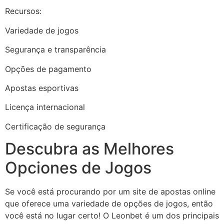
Recursos:
Variedade de jogos
Segurança e transparência
Opções de pagamento
Apostas esportivas
Licença internacional
Certificação de segurança
Descubra as Melhores
Opciones de Jogos
Se você está procurando por um site de apostas online
que oferece uma variedade de opções de jogos, então
você está no lugar certo! O Leonbet é um dos principais