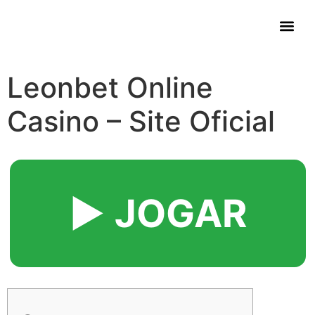
Contact Us
Leonbet Online
Casino – Site Oficial
▶️ JOGAR