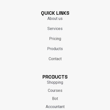
QUICK LINKS
About us
Services
Pricing
Products
Contact
PRODUCTS
Shopping
Courses
Bot
Accountant