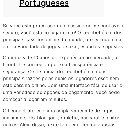
Portugueses
Se você está procurando um cassino online confiável e
seguro, você está no lugar certo! O Leonbet é um dos
principais cassinos online do mundo, oferecendo uma
ampla variedade de jogos de azar, esportes e apostas.
Com mais de 10 anos de experiência no mercado, o
Leonbet é conhecido por sua transparência e
segurança. O site oficial do Leonbet é uma das
principais razões pelas quais os jogadores escolhem
este cassino online. Com uma interface fácil de usar e
uma variedade de opções de pagamento, você pode
começar a jogar em minutos.
O Leonbet oferece uma ampla variedade de jogos,
incluindo slots, blackjack, roulette, baccarat e muitos
outros. Além disso, o site também oferece apostas