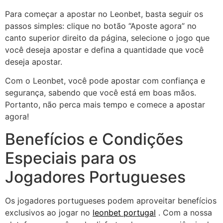
Para começar a apostar no Leonbet, basta seguir os
passos simples: clique no botão “Aposte agora” no
canto superior direito da página, selecione o jogo que
você deseja apostar e defina a quantidade que você
deseja apostar.
Com o Leonbet, você pode apostar com confiança e
segurança, sabendo que você está em boas mãos.
Portanto, não perca mais tempo e comece a apostar
agora!
Benefícios e Condições
Especiais para os
Jogadores Portugueses
Os jogadores portugueses podem aproveitar benefícios
exclusivos ao jogar no
leonbet portugal
. Com a nossa