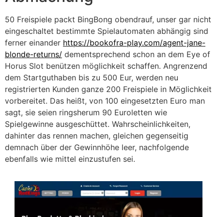
50 Freispiele packt BingBong obendrauf, unser gar nicht
eingeschaltet bestimmte Spielautomaten abhängig sind
ferner einander
https://bookofra-play.com/agent-jane-
blonde-returns/
dementsprechend schon an dem Eye of
Horus Slot benützen möglichkeit schaffen. Angrenzend
dem Startguthaben bis zu 500 Eur, werden neu
registrierten Kunden ganze 200 Freispiele in Möglichkeit
vorbereitet. Das heißt, von 100 eingesetzten Euro man
sagt, sie seien ringsherum 90 Euroletten wie
Spielgewinne ausgeschüttet. Wahrscheinlichkeiten,
dahinter das rennen machen, gleichen gegenseitig
demnach über der Gewinnhöhe leer, nachfolgende
ebenfalls wie mittel einzustufen sei.