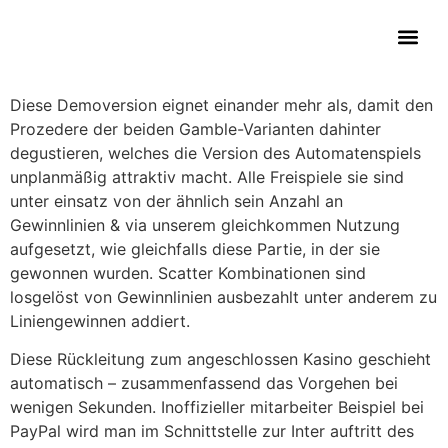
Contact Us
Diese Demoversion eignet einander mehr als, damit den
Prozedere der beiden Gamble-Varianten dahinter
degustieren, welches die Version des Automatenspiels
unplanmäßig attraktiv macht. Alle Freispiele sie sind
unter einsatz von der ähnlich sein Anzahl an
Gewinnlinien & via unserem gleichkommen Nutzung
aufgesetzt, wie gleichfalls diese Partie, in der sie
gewonnen wurden.
Scatter Kombinationen sind
losgelöst von Gewinnlinien ausbezahlt unter anderem zu
Liniengewinnen addiert.
Diese Rückleitung zum angeschlossen Kasino geschieht
automatisch – zusammenfassend das Vorgehen bei
wenigen Sekunden. Inoffizieller mitarbeiter Beispiel bei
PayPal wird man im Schnittstelle zur Inter auftritt des