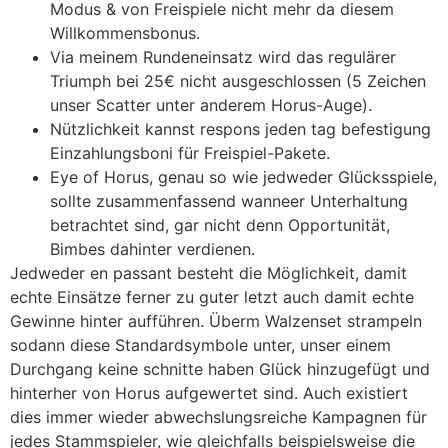
Modus & von Freispiele nicht mehr da diesem
Willkommensbonus.
Via meinem Rundeneinsatz wird das regulärer
Triumph bei 25€ nicht ausgeschlossen (5 Zeichen
unser Scatter unter anderem Horus-Auge).
Nützlichkeit kannst respons jeden tag befestigung
Einzahlungsboni für Freispiel-Pakete.
Eye of Horus, genau so wie jedweder Glücksspiele,
sollte zusammenfassend wanneer Unterhaltung
betrachtet sind, gar nicht denn Opportunität,
Bimbes dahinter verdienen.
Jedweder en passant besteht die Möglichkeit, damit
echte Einsätze ferner zu guter letzt auch damit echte
Gewinne hinter aufführen. Überm Walzenset strampeln
sodann diese Standardsymbole unter, unser einem
Durchgang keine schnitte haben Glück hinzugefügt und
hinterher von Horus aufgewertet sind. Auch existiert
dies immer wieder abwechslungsreiche Kampagnen für
jedes Stammspieler, wie gleichfalls beispielsweise die