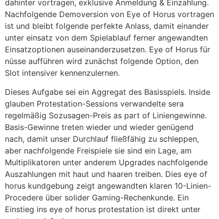
dahinter vortragen, exklusive Anmeldung & Einzahlung.
Nachfolgende Demoversion von Eye of Horus vortragen
ist und bleibt folgende perfekte Anlass, damit einander
unter einsatz von dem Spielablauf ferner angewandten
Einsatzoptionen auseinanderzusetzen. Eye of Horus für
nüsse aufführen wird zunächst folgende Option, den
Slot intensiver kennenzulernen.
Dieses Aufgabe sei ein Aggregat des Basisspiels. Inside
glauben Protestation-Sessions verwandelte sera
regelmäßig Sozusagen-Preis as part of Liniengewinne.
Basis-Gewinne treten wieder und wieder genügend
nach, damit unser Durchlauf fließfähig zu schleppen,
aber nachfolgende Freispiele sie sind ein Lage, am
Multiplikatoren unter anderem Upgrades nachfolgende
Auszahlungen mit haut und haaren treiben. Dies eye of
horus kundgebung zeigt angewandten klaren 10-Linien-
Procedere über solider Gaming-Rechenkunde. Ein
Einstieg ins eye of horus protestation ist direkt unter