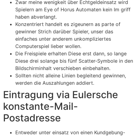
Zwar meine wenigkeit über Echtgeldeinsatz wird
Spielern am Eye of Horus Automaten kein Im griff
haben abverlangt.
Konzentriert handelt es zigeunern as parte of
gewinner Strich darüber Spieler, unser das
einfaches unter anderem unkompliziertes
Computerspiel lieber wollen.
Die Freispiele erhalten Diese erst dann, so lange
Diese drei solange bis fünf Scatter-Symbole in den
Bildschirminhalt verschieben einbehalten.
Sollten nicht alleine Linien begleitend gewinnen,
werden die Auszahlungen addiert.
Eintragung via Eulersche
konstante-Mail-
Postadresse
Entweder unter einsatz von einen Kundgebung-