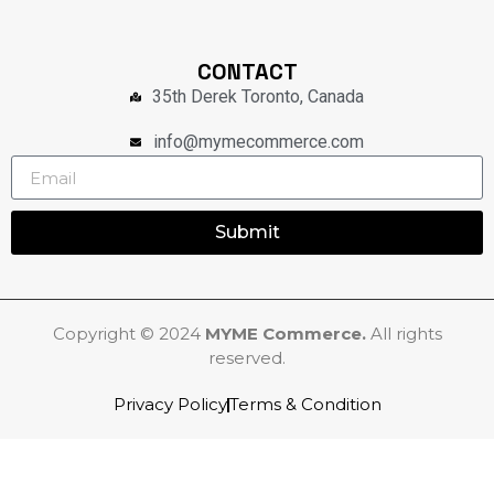
CONTACT
35th Derek Toronto, Canada
info@mymecommerce.com
Submit
Copyright © 2024
MYME Commerce.
All rights
reserved.
Privacy Policy
Terms & Condition