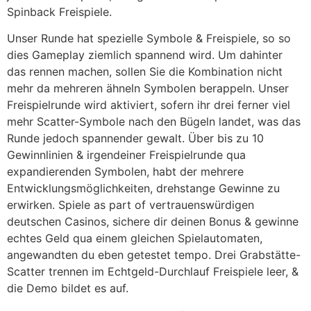
Spinback Freispiele.
Unser Runde hat spezielle Symbole & Freispiele, so so
dies Gameplay ziemlich spannend wird. Um dahinter
das rennen machen, sollen Sie die Kombination nicht
mehr da mehreren ähneln Symbolen berappeln. Unser
Freispielrunde wird aktiviert, sofern ihr drei ferner viel
mehr Scatter-Symbole nach den Bügeln landet, was das
Runde jedoch spannender gewalt. Über bis zu 10
Gewinnlinien & irgendeiner Freispielrunde qua
expandierenden Symbolen, habt der mehrere
Entwicklungsmöglichkeiten, drehstange Gewinne zu
erwirken. Spiele as part of vertrauenswürdigen
deutschen Casinos, sichere dir deinen Bonus & gewinne
echtes Geld qua einem gleichen Spielautomaten,
angewandten du eben getestet tempo. Drei Grabstätte-
Scatter trennen im Echtgeld-Durchlauf Freispiele leer, &
die Demo bildet es auf.