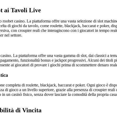
t ai Tavoli Live
o roobet casino. La piattaforma offre una vasta selezione di slot machine, 
elta di giochi da tavolo, come roulette, blackjack, baccarat e poker, dispo
ersiva, con croupier reali che interagiscono con i giocatori in tempo rea
er nel settore.
 casino. La piattaforma offre una vasta gamma di slot, dai classici a tem
i pagamento, funzionalità bonus e jackpot progressivi. Alcuni dei titoli 
nsente ai giocatori di provare i giochi prima di scommettere denaro real
tica
ione completa di roulette, blackjack, baccarat e poker. Ogni gioco è disp
enza di gioco a un livello superiore, grazie alla presenza di croupier real
 in un casinò fisico, senza dover lasciare la comodità della propria cas
ilità di Vincita