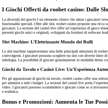
I Giochi Offerti da roobet casino: Dalle Slo
La diversità dei giochi è un elemento chiave che attrae i giocatori vers
funzionalità speciali. Oltre alle slot, roobet casino propone una ricca sc
giocatori. La sezione del casinò live offre un’esperienza di gioco imm
presenti giochi unici e originali, sviluppati da fornitori di software lead
Slot Machine: L’Elettrizzante Mondo dei Rulli
Le slot machine rappresentano una delle principali attrazioni di roobet
coinvolgenti. I giocatori possono scegliere tra slot con diverse linee d
mitologia. La possibilità di giocare gratuitamente in modalità demo co
Giochi da Tavolo e Casinò Live: Un’Esperienza Auten
Per gli appassionati di giochi da tavolo, roobet casino offre una selez
per adattarsi a tutti i budget. La sezione del casinò live porta l’esperi
video. I giocatori possono scommettere e giocare come se si trovassero
e realistica.
Bonus e Promozioni: Aumenta le Tue Possib