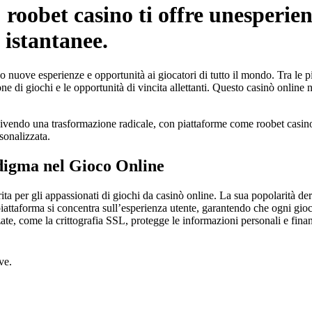
roobet casino ti offre unesperien
 istantanee.
 nuove esperienze e opportunità ai giocatori di tutto il mondo. Tra le 
zione di giochi e le opportunità di vincita allettanti. Questo casinò onli
 vivendo una trasformazione radicale, con piattaforme come roobet casin
sonalizzata.
digma nel Gioco Online
 per gli appassionati di giochi da casinò online. La sua popolarità deriv
piattaforma si concentra sull’esperienza utente, garantendo che ogni gioc
ate, come la crittografia SSL, protegge le informazioni personali e finan
ve.