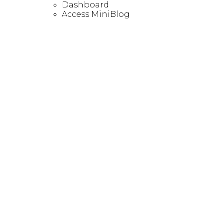
Dashboard
Access MiniBlog