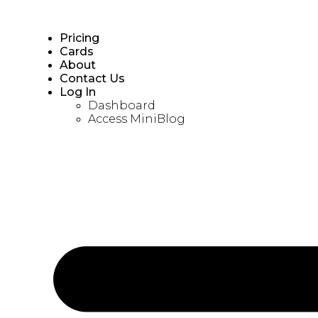
Pricing
Cards
About
Contact Us
Log In
Dashboard
Access MiniBlog