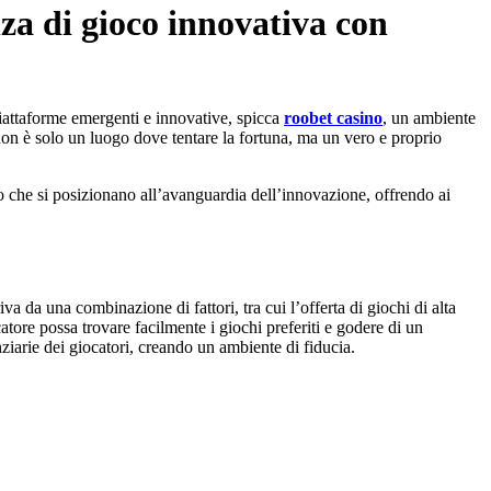
za di gioco innovativa con
piattaforme emergenti e innovative, spicca
roobet casino
, un ambiente
ne non è solo un luogo dove tentare la fortuna, ma un vero e proprio
o che si posizionano all’avanguardia dell’innovazione, offrendo ai
a da una combinazione di fattori, tra cui l’offerta di giochi di alta
atore possa trovare facilmente i giochi preferiti e godere di un
ziarie dei giocatori, creando un ambiente di fiducia.