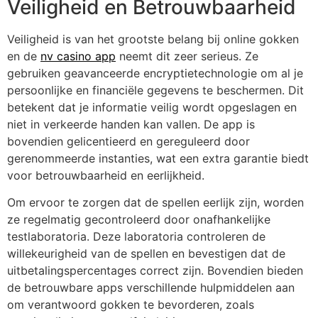
Veiligheid en Betrouwbaarheid
Veiligheid is van het grootste belang bij online gokken
en de
nv casino app
neemt dit zeer serieus. Ze
gebruiken geavanceerde encryptietechnologie om al je
persoonlijke en financiële gegevens te beschermen. Dit
betekent dat je informatie veilig wordt opgeslagen en
niet in verkeerde handen kan vallen. De app is
bovendien gelicentieerd en gereguleerd door
gerenommeerde instanties, wat een extra garantie biedt
voor betrouwbaarheid en eerlijkheid.
Om ervoor te zorgen dat de spellen eerlijk zijn, worden
ze regelmatig gecontroleerd door onafhankelijke
testlaboratoria. Deze laboratoria controleren de
willekeurigheid van de spellen en bevestigen dat de
uitbetalingspercentages correct zijn. Bovendien bieden
de betrouwbare apps verschillende hulpmiddelen aan
om verantwoord gokken te bevorderen, zoals