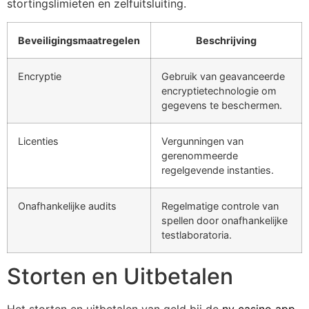
stortingslimieten en zelfuitsluiting.
Beveiligingsmaatregelen
Beschrijving
Encryptie
Gebruik van geavanceerde
encryptietechnologie om
gegevens te beschermen.
Licenties
Vergunningen van
gerenommeerde
regelgevende instanties.
Onafhankelijke audits
Regelmatige controle van
spellen door onafhankelijke
testlaboratoria.
Storten en Uitbetalen
Het storten en uitbetalen van geld bij de
nv casino app