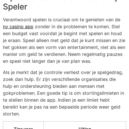
Speler
Verantwoord spelen is cruciaal om te genieten van de
nv casino app
zonder in de problemen te komen. Stel
een budget vast voordat je begint met spelen en houd
je eraan. Speel alleen met geld dat je kunt missen en zie
het gokken als een vorm van entertainment, niet als een
manier om geld te verdienen. Neem regelmatig pauzes
en speel niet langer dan je van plan was.
Als je merkt dat je controle verliest over je spelgedrag,
zoek dan hulp. Er zijn verschillende organisaties die
hulp en ondersteuning bieden aan mensen met
gokproblemen. Een goede tip is om stortingslimieten in
te stellen binnen de app. Indien je een limiet hebt
bereikt kan je pas na een bepaalde periode weer geld
storten.
Tips voor
Uitleg