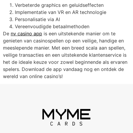
Verbeterde graphics en geluidseffecten
Implementatie van VR en AR technologie
Personalisatie via AI
Vereenvoudigde betaalmethoden
De
nv casino app
is een uitstekende manier om te
genieten van casinospellen op een veilige, handige en
meeslepende manier. Met een breed scala aan spellen,
veilige transacties en een uitstekende klantenservice is
het de ideale keuze voor zowel beginnende als ervaren
spelers. Download de app vandaag nog en ontdek de
wereld van online casino’s!