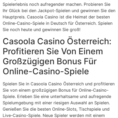
Spielerlebnis noch aufregender machen. Probieren Sie
Ihr Glück bei den Jackpot-Spielen und gewinnen Sie den
Hauptpreis. Casoola Casino ist die Heimat der besten
Online-Casino-Spiele in Deutsch für Österreich. Spielen
Sie noch heute und gewinnen Sie groß!
Casoola Casino Österreich:
Profitieren Sie Von Einem
Großzügigen Bonus Für
Online-Casino-Spiele
Spielen Sie in Casoola Casino Österreich und profitieren
Sie von einem großzügigen Bonus für Online-Casino-
Spiele. Erleben Sie eine unterhaltsame und aufregende
Spielumgebung mit einer riesigen Auswahl an Spielen.
Genießen Sie die besten Online-Slots, Tischspiele und
Live-Casino-Spiele. Neue Spieler werden mit einem