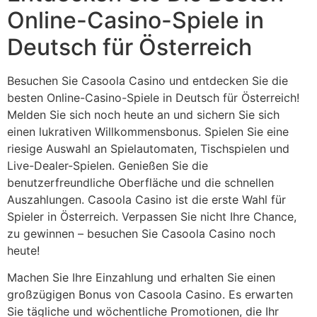
Online-Casino-Spiele in
Deutsch für Österreich
Besuchen Sie Casoola Casino und entdecken Sie die
besten Online-Casino-Spiele in Deutsch für Österreich!
Melden Sie sich noch heute an und sichern Sie sich
einen lukrativen Willkommensbonus. Spielen Sie eine
riesige Auswahl an Spielautomaten, Tischspielen und
Live-Dealer-Spielen. Genießen Sie die
benutzerfreundliche Oberfläche und die schnellen
Auszahlungen. Casoola Casino ist die erste Wahl für
Spieler in Österreich. Verpassen Sie nicht Ihre Chance,
zu gewinnen – besuchen Sie Casoola Casino noch
heute!
Machen Sie Ihre Einzahlung und erhalten Sie einen
großzügigen Bonus von Casoola Casino. Es erwarten
Sie tägliche und wöchentliche Promotionen, die Ihr