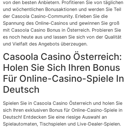
von den besten Anbietern. Profitieren Sie von täglichen
und wöchentlichen Bonusaktionen und werden Sie Teil
der Casoola Casino-Community. Erleben Sie die
Spannung des Online-Casinos und gewinnen Sie groß
mit Casoola Casino Bonus in Österreich. Probieren Sie
es noch heute aus und lassen Sie sich von der Qualität
und Vielfalt des Angebots überzeugen.
Casoola Casino Österreich:
Holen Sie Sich Ihren Bonus
Für Online-Casino-Spiele In
Deutsch
Spielen Sie in Casoola Casino Österreich und holen Sie
sich Ihren exklusiven Bonus für Online-Casino-Spiele in
Deutsch! Entdecken Sie eine riesige Auswahl an
Spielautomaten, Tischspielen und Live-Dealer-Spielen.