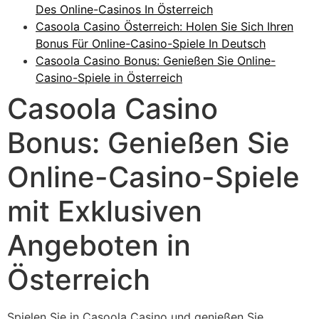
Des Online-Casinos In Österreich
Casoola Casino Österreich: Holen Sie Sich Ihren
Bonus Für Online-Casino-Spiele In Deutsch
Casoola Casino Bonus: Genießen Sie Online-
Casino-Spiele in Österreich
Casoola Casino
Bonus: Genießen Sie
Online-Casino-Spiele
mit Exklusiven
Angeboten in
Österreich
Spielen Sie in Casoola Casino und genießen Sie