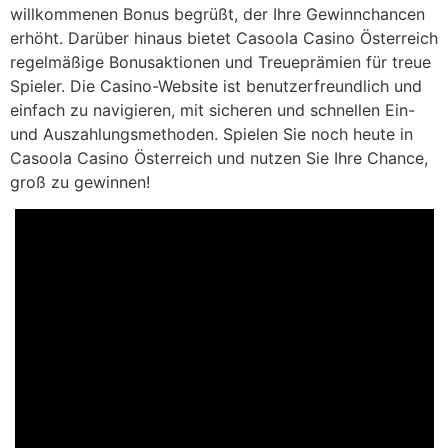
willkommenen Bonus begrüßt, der Ihre Gewinnchancen
erhöht. Darüber hinaus bietet Casoola Casino Österreich
regelmäßige Bonusaktionen und Treueprämien für treue
Spieler. Die Casino-Website ist benutzerfreundlich und
einfach zu navigieren, mit sicheren und schnellen Ein-
und Auszahlungsmethoden. Spielen Sie noch heute in
Casoola Casino Österreich und nutzen Sie Ihre Chance,
groß zu gewinnen!