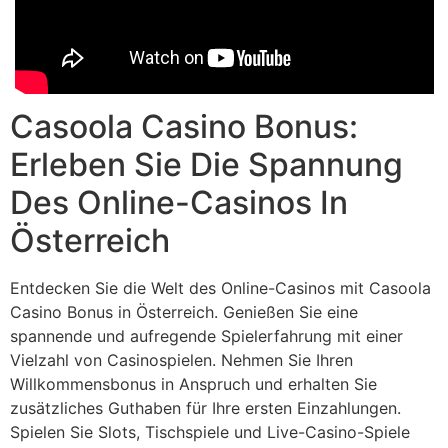
Casoola Casino Bonus:
Erleben Sie Die Spannung
Des Online-Casinos In
Österreich
Entdecken Sie die Welt des Online-Casinos mit Casoola
Casino Bonus in Österreich. Genießen Sie eine
spannende und aufregende Spielerfahrung mit einer
Vielzahl von Casinospielen. Nehmen Sie Ihren
Willkommensbonus in Anspruch und erhalten Sie
zusätzliches Guthaben für Ihre ersten Einzahlungen.
Spielen Sie Slots, Tischspiele und Live-Casino-Spiele