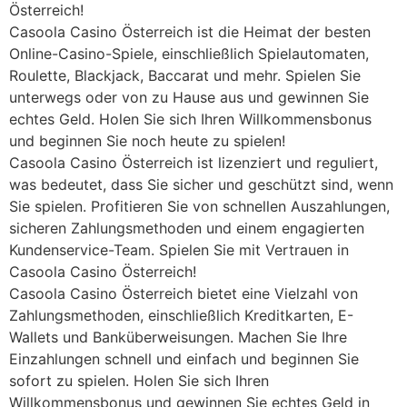
Österreich!
Casoola Casino Österreich ist die Heimat der besten
Online-Casino-Spiele, einschließlich Spielautomaten,
Roulette, Blackjack, Baccarat und mehr. Spielen Sie
unterwegs oder von zu Hause aus und gewinnen Sie
echtes Geld. Holen Sie sich Ihren Willkommensbonus
und beginnen Sie noch heute zu spielen!
Casoola Casino Österreich ist lizenziert und reguliert,
was bedeutet, dass Sie sicher und geschützt sind, wenn
Sie spielen. Profitieren Sie von schnellen Auszahlungen,
sicheren Zahlungsmethoden und einem engagierten
Kundenservice-Team. Spielen Sie mit Vertrauen in
Casoola Casino Österreich!
Casoola Casino Österreich bietet eine Vielzahl von
Zahlungsmethoden, einschließlich Kreditkarten, E-
Wallets und Banküberweisungen. Machen Sie Ihre
Einzahlungen schnell und einfach und beginnen Sie
sofort zu spielen. Holen Sie sich Ihren
Willkommensbonus und gewinnen Sie echtes Geld in