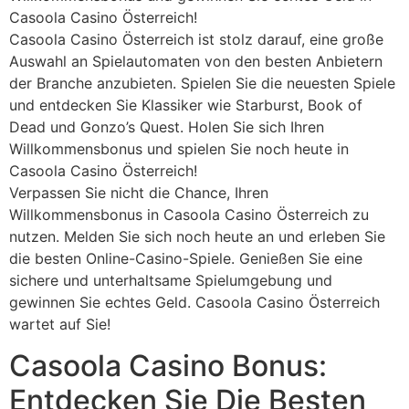
Casoola Casino Österreich!
Casoola Casino Österreich ist stolz darauf, eine große
Auswahl an Spielautomaten von den besten Anbietern
der Branche anzubieten. Spielen Sie die neuesten Spiele
und entdecken Sie Klassiker wie Starburst, Book of
Dead und Gonzo’s Quest. Holen Sie sich Ihren
Willkommensbonus und spielen Sie noch heute in
Casoola Casino Österreich!
Verpassen Sie nicht die Chance, Ihren
Willkommensbonus in Casoola Casino Österreich zu
nutzen. Melden Sie sich noch heute an und erleben Sie
die besten Online-Casino-Spiele. Genießen Sie eine
sichere und unterhaltsame Spielumgebung und
gewinnen Sie echtes Geld. Casoola Casino Österreich
wartet auf Sie!
Casoola Casino Bonus:
Entdecken Sie Die Besten