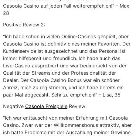
Casoola Casino auf jeden Fall weiterempfehlen!” – Max,
28
Positive Review 2:
“Ich habe schon in vielen Online-Casinos gespielt, aber
Casoola Casino ist definitiv eines meiner Favoriten. Der
Kundenservice ist ausgezeichnet und das Personal ist
immer hilfsbereit und freundlich. Ich habe auch das
Live-Casino ausprobiert und war beeindruckt von der
Qualität der Streams und der Professionalität der
Dealer. Der Casoola Casino Bonus war ein schöner
Anreiz, mich zu registrieren, und ich habe bereits ein
paar Mal abgecasht. Sehr zu empfehlen!” – Lisa, 35
Negative
Casoola Freispiele
Review:
“Ich war enttäuscht von meiner Erfahrung mit Casoola
Casino. Zwar war der Willkommensbonus attraktiv, aber
ich hatte Probleme mit der Auszahlung meiner Gewinne.