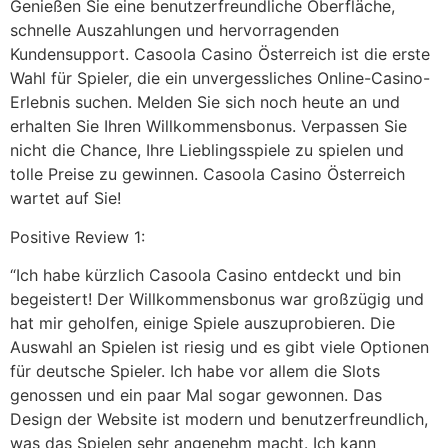
Genießen Sie eine benutzerfreundliche Oberfläche,
schnelle Auszahlungen und hervorragenden
Kundensupport. Casoola Casino Österreich ist die erste
Wahl für Spieler, die ein unvergessliches Online-Casino-
Erlebnis suchen. Melden Sie sich noch heute an und
erhalten Sie Ihren Willkommensbonus. Verpassen Sie
nicht die Chance, Ihre Lieblingsspiele zu spielen und
tolle Preise zu gewinnen. Casoola Casino Österreich
wartet auf Sie!
Positive Review 1:
“Ich habe kürzlich Casoola Casino entdeckt und bin
begeistert! Der Willkommensbonus war großzügig und
hat mir geholfen, einige Spiele auszuprobieren. Die
Auswahl an Spielen ist riesig und es gibt viele Optionen
für deutsche Spieler. Ich habe vor allem die Slots
genossen und ein paar Mal sogar gewonnen. Das
Design der Website ist modern und benutzerfreundlich,
was das Spielen sehr angenehm macht. Ich kann