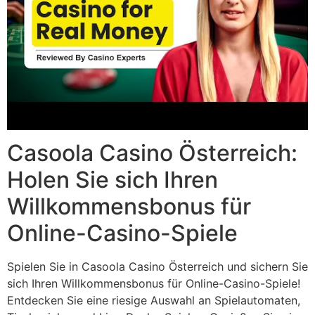
Casoola Casino Österreich:
Holen Sie sich Ihren
Willkommensbonus für
Online-Casino-Spiele
Spielen Sie in Casoola Casino Österreich und sichern Sie
sich Ihren Willkommensbonus für Online-Casino-Spiele!
Entdecken Sie eine riesige Auswahl an Spielautomaten,