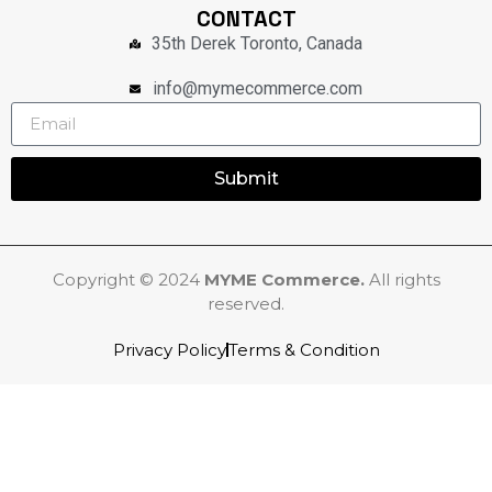
CONTACT
35th Derek Toronto, Canada
info@mymecommerce.com
Submit
Copyright © 2024
MYME Commerce.
All rights
reserved.
Privacy Policy
Terms & Condition