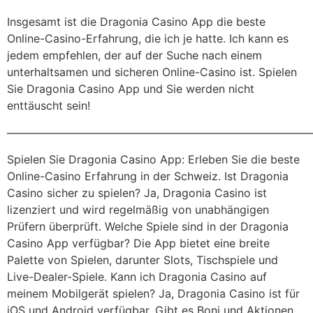
Insgesamt ist die Dragonia Casino App die beste
Online-Casino-Erfahrung, die ich je hatte. Ich kann es
jedem empfehlen, der auf der Suche nach einem
unterhaltsamen und sicheren Online-Casino ist. Spielen
Sie Dragonia Casino App und Sie werden nicht
enttäuscht sein!
———————————————————————————
Spielen Sie Dragonia Casino App: Erleben Sie die beste
Online-Casino Erfahrung in der Schweiz. Ist Dragonia
Casino sicher zu spielen? Ja, Dragonia Casino ist
lizenziert und wird regelmäßig von unabhängigen
Prüfern überprüft. Welche Spiele sind in der Dragonia
Casino App verfügbar? Die App bietet eine breite
Palette von Spielen, darunter Slots, Tischspiele und
Live-Dealer-Spiele. Kann ich Dragonia Casino auf
meinem Mobilgerät spielen? Ja, Dragonia Casino ist für
iOS und Android verfügbar. Gibt es Boni und Aktionen