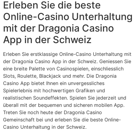
Erleben Sie die beste
Online-Casino Unterhaltung
mit der Dragonia Casino
App in der Schweiz
Erleben Sie erstklassige Online-Casino Unterhaltung mit
der Dragonia Casino App in der Schweiz. Geniessen Sie
eine breite Palette von Casinospielen, einschliesslich
Slots, Roulette, Blackjack und mehr. Die Dragonia
Casino App bietet Ihnen ein unvergessliches
Spielerlebnis mit hochwertigen Grafiken und
realistischen Soundeffekten. Spielen Sie jederzeit und
überall mit der bequemen und sicheren mobilen App.
Treten Sie noch heute der Dragonia Casino
Gemeinschaft bei und erleben Sie die beste Online-
Casino Unterhaltung in der Schweiz.