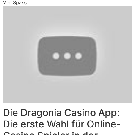
Viel Spass!
Die Dragonia Casino App:
Die erste Wahl für Online-