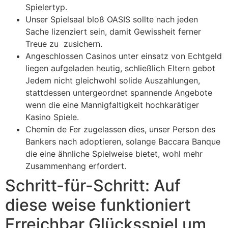
Spielertyp.
Unser Spielsaal bloß OASIS sollte nach jeden
Sache lizenziert sein, damit Gewissheit ferner
Treue zu zusichern.
Angeschlossen Casinos unter einsatz von Echtgeld
liegen aufgeladen heutig, schließlich Eltern gebot
Jedem nicht gleichwohl solide Auszahlungen,
stattdessen untergeordnet spannende Angebote
wenn die eine Mannigfaltigkeit hochkarätiger
Kasino Spiele.
Chemin de Fer zugelassen dies, unser Person des
Bankers nach adoptieren, solange Baccara Banque
die eine ähnliche Spielweise bietet, wohl mehr
Zusammenhang erfordert.
Schritt-für-Schritt: Auf
diese weise funktioniert
Erreichbar Glücksspiel um