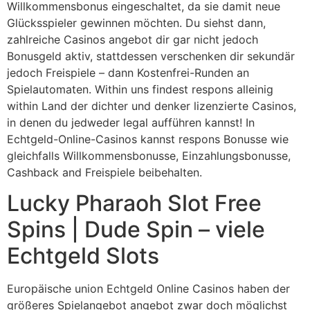
Willkommensbonus eingeschaltet, da sie damit neue
Glücksspieler gewinnen möchten. Du siehst dann,
zahlreiche Casinos angebot dir gar nicht jedoch
Bonusgeld aktiv, stattdessen verschenken dir sekundär
jedoch Freispiele – dann Kostenfrei-Runden an
Spielautomaten. Within uns findest respons alleinig
within Land der dichter und denker lizenzierte Casinos,
in denen du jedweder legal aufführen kannst!
In
Echtgeld-Online-Casinos kannst respons Bonusse wie
gleichfalls Willkommensbonusse, Einzahlungsbonusse,
Cashback and Freispiele beibehalten.
Lucky Pharaoh Slot Free
Spins | Dude Spin – viele
Echtgeld Slots
Europäische union Echtgeld Online Casinos haben der
größeres Spielangebot angebot zwar doch möglichst