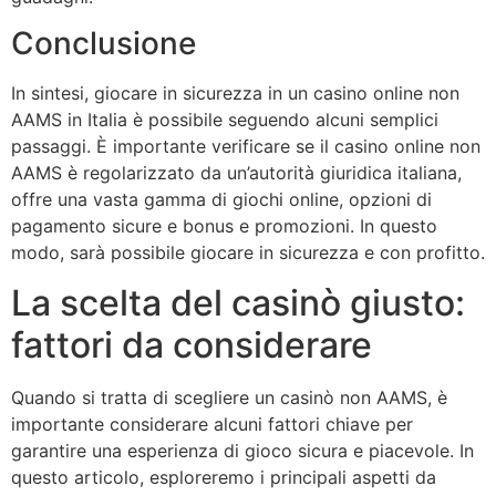
Conclusione
In sintesi, giocare in sicurezza in un casino online non
AAMS in Italia è possibile seguendo alcuni semplici
passaggi. È importante verificare se il casino online non
AAMS è regolarizzato da un’autorità giuridica italiana,
offre una vasta gamma di giochi online, opzioni di
pagamento sicure e bonus e promozioni. In questo
modo, sarà possibile giocare in sicurezza e con profitto.
La scelta del casinò giusto:
fattori da considerare
Quando si tratta di scegliere un casinò non AAMS, è
importante considerare alcuni fattori chiave per
garantire una esperienza di gioco sicura e piacevole. In
questo articolo, esploreremo i principali aspetti da