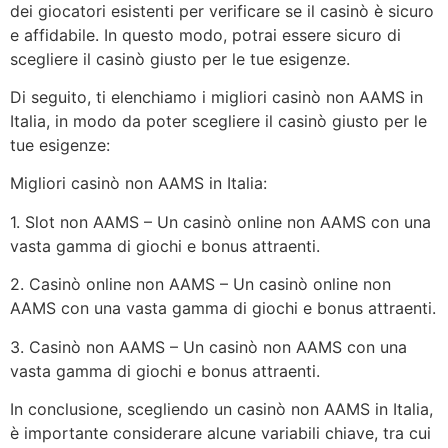
dei giocatori esistenti per verificare se il casinò è sicuro
e affidabile. In questo modo, potrai essere sicuro di
scegliere il casinò giusto per le tue esigenze.
Di seguito, ti elenchiamo i migliori casinò non AAMS in
Italia, in modo da poter scegliere il casinò giusto per le
tue esigenze:
Migliori casinò non AAMS in Italia:
1. Slot non AAMS – Un casinò online non AAMS con una
vasta gamma di giochi e bonus attraenti.
2. Casinò online non AAMS – Un casinò online non
AAMS con una vasta gamma di giochi e bonus attraenti.
3. Casinò non AAMS – Un casinò non AAMS con una
vasta gamma di giochi e bonus attraenti.
In conclusione, scegliendo un casinò non AAMS in Italia,
è importante considerare alcune variabili chiave, tra cui