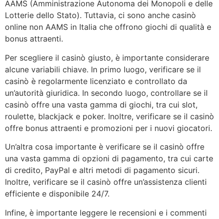
AAMS (Amministrazione Autonoma dei Monopoli e delle
Lotterie dello Stato). Tuttavia, ci sono anche casinò
online non AAMS in Italia che offrono giochi di qualità e
bonus attraenti.
Per scegliere il casinò giusto, è importante considerare
alcune variabili chiave. In primo luogo, verificare se il
casinò è regolarmente licenziato e controllato da
un’autorità giuridica. In secondo luogo, controllare se il
casinò offre una vasta gamma di giochi, tra cui slot,
roulette, blackjack e poker. Inoltre, verificare se il casinò
offre bonus attraenti e promozioni per i nuovi giocatori.
Un’altra cosa importante è verificare se il casinò offre
una vasta gamma di opzioni di pagamento, tra cui carte
di credito, PayPal e altri metodi di pagamento sicuri.
Inoltre, verificare se il casinò offre un’assistenza clienti
efficiente e disponibile 24/7.
Infine, è importante leggere le recensioni e i commenti