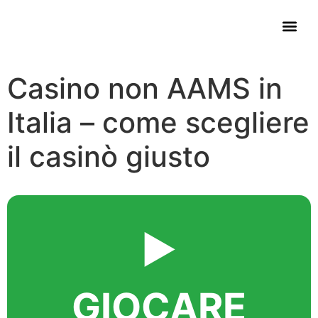
Contact Us
Casino non AAMS in
Italia – come scegliere
il casinò giusto
▶️
GIOCARE