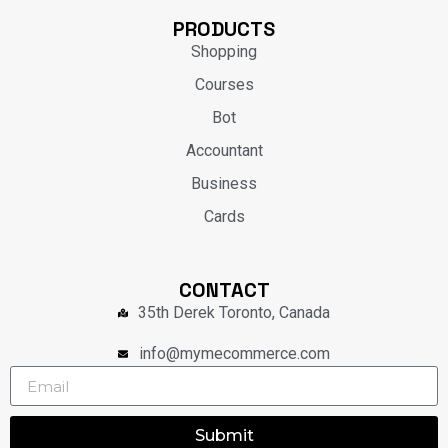
PRODUCTS
Shopping
Courses
Bot
Accountant
Business
Cards
CONTACT
35th Derek Toronto, Canada
info@mymecommerce.com
Submit