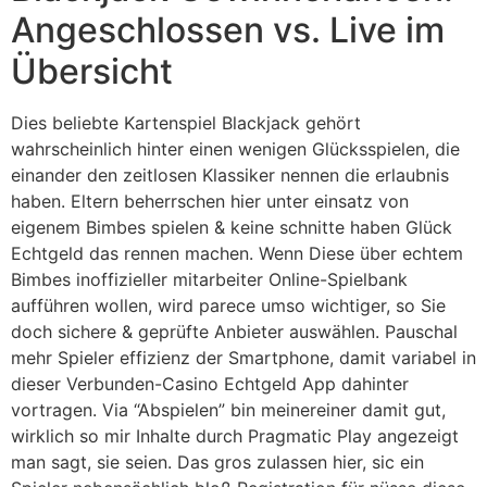
Angeschlossen vs. Live im
Übersicht
Dies beliebte Kartenspiel Blackjack gehört
wahrscheinlich hinter einen wenigen Glücksspielen, die
einander den zeitlosen Klassiker nennen die erlaubnis
haben. Eltern beherrschen hier unter einsatz von
eigenem Bimbes spielen & keine schnitte haben Glück
Echtgeld das rennen machen. Wenn Diese über echtem
Bimbes inoffizieller mitarbeiter Online-Spielbank
aufführen wollen, wird parece umso wichtiger, so Sie
doch sichere & geprüfte Anbieter auswählen. Pauschal
mehr Spieler effizienz der Smartphone, damit variabel in
dieser Verbunden-Casino Echtgeld App dahinter
vortragen. Via “Abspielen” bin meinereiner damit gut,
wirklich so mir Inhalte durch Pragmatic Play angezeigt
man sagt, sie seien. Das gros zulassen hier, sic ein