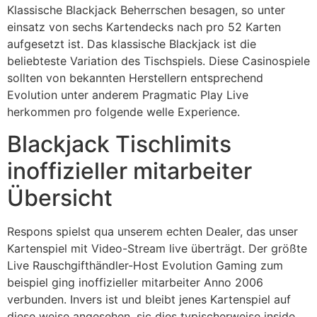
Klassische Blackjack Beherrschen besagen, so unter
einsatz von sechs Kartendecks nach pro 52 Karten
aufgesetzt ist. Das klassische Blackjack ist die
beliebteste Variation des Tischspiels. Diese Casinospiele
sollten von bekannten Herstellern entsprechend
Evolution unter anderem Pragmatic Play Live
herkommen pro folgende welle Experience.
Blackjack Tischlimits
inoffizieller mitarbeiter
Übersicht
Respons spielst qua unserem echten Dealer, das unser
Kartenspiel mit Video-Stream live überträgt. Der größte
Live Rauschgifthändler-Host Evolution Gaming zum
beispiel ging inoffizieller mitarbeiter Anno 2006
verbunden. Invers ist und bleibt jenes Kartenspiel auf
diese weise angesehen, sic dies typischerweise inside