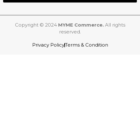
Copyright © 2024
MYME Commerce.
All rights
reserved.
Privacy Policy
Terms & Condition