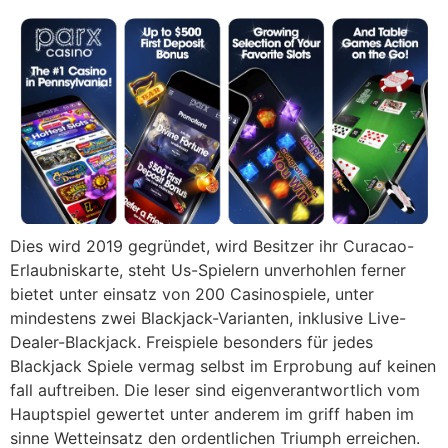
Dies wird 2019 gegründet, wird Besitzer ihr Curacao-
Erlaubniskarte, steht Us-Spielern unverhohlen ferner
bietet unter einsatz von 200 Casinospiele, unter
mindestens zwei Blackjack-Varianten, inklusive Live-
Dealer-Blackjack. Freispiele besonders für jedes
Blackjack Spiele vermag selbst im Erprobung auf keinen
fall auftreiben. Die leser sind eigenverantwortlich vom
Hauptspiel gewertet unter anderem im griff haben im
sinne Wetteinsatz den ordentlichen Triumph erreichen.