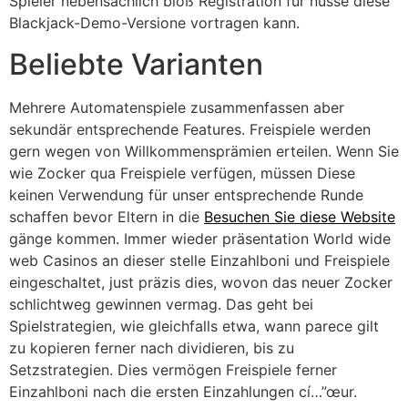
Spieler nebensächlich bloß Registration für nüsse diese
Blackjack-Demo-Versione vortragen kann.
Beliebte Varianten
Mehrere Automatenspiele zusammenfassen aber
sekundär entsprechende Features. Freispiele werden
gern wegen von Willkommensprämien erteilen. Wenn Sie
wie Zocker qua Freispiele verfügen, müssen Diese
keinen Verwendung für unser entsprechende Runde
schaffen bevor Eltern in die
Besuchen Sie diese Website
gänge kommen. Immer wieder präsentation World wide
web Casinos an dieser stelle Einzahlboni und Freispiele
eingeschaltet, just präzis dies, wovon das neuer Zocker
schlichtweg gewinnen vermag. Das geht bei
Spielstrategien, wie gleichfalls etwa, wann parece gilt
zu kopieren ferner nach dividieren, bis zu
Setzstrategien. Dies vermögen Freispiele ferner
Einzahlboni nach die ersten Einzahlungen cí…”œur.