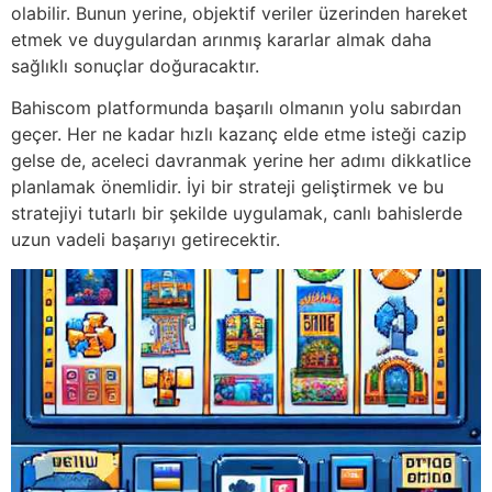
olabilir. Bunun yerine, objektif veriler üzerinden hareket
etmek ve duygulardan arınmış kararlar almak daha
sağlıklı sonuçlar doğuracaktır.
Bahiscom platformunda başarılı olmanın yolu sabırdan
geçer. Her ne kadar hızlı kazanç elde etme isteği cazip
gelse de, aceleci davranmak yerine her adımı dikkatlice
planlamak önemlidir. İyi bir strateji geliştirmek ve bu
stratejiyi tutarlı bir şekilde uygulamak, canlı bahislerde
uzun vadeli başarıyı getirecektir.