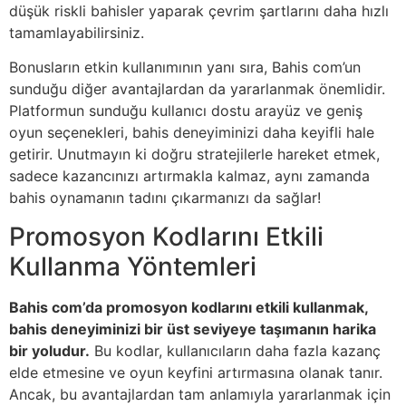
düşük riskli bahisler yaparak çevrim şartlarını daha hızlı
tamamlayabilirsiniz.
Bonusların etkin kullanımının yanı sıra, Bahis com’un
sunduğu diğer avantajlardan da yararlanmak önemlidir.
Platformun sunduğu kullanıcı dostu arayüz ve geniş
oyun seçenekleri, bahis deneyiminizi daha keyifli hale
getirir. Unutmayın ki doğru stratejilerle hareket etmek,
sadece kazancınızı artırmakla kalmaz, aynı zamanda
bahis oynamanın tadını çıkarmanızı da sağlar!
Promosyon Kodlarını Etkili
Kullanma Yöntemleri
Bahis com’da promosyon kodlarını etkili kullanmak,
bahis deneyiminizi bir üst seviyeye taşımanın harika
bir yoludur.
Bu kodlar, kullanıcıların daha fazla kazanç
elde etmesine ve oyun keyfini artırmasına olanak tanır.
Ancak, bu avantajlardan tam anlamıyla yararlanmak için