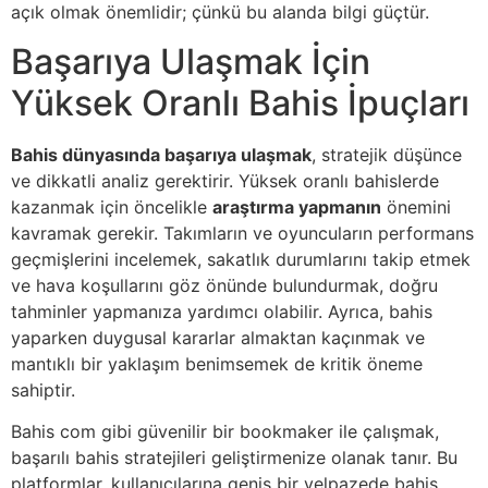
açık olmak önemlidir; çünkü bu alanda bilgi güçtür.
Başarıya Ulaşmak İçin
Yüksek Oranlı Bahis İpuçları
Bahis dünyasında başarıya ulaşmak
, stratejik düşünce
ve dikkatli analiz gerektirir. Yüksek oranlı bahislerde
kazanmak için öncelikle
araştırma yapmanın
önemini
kavramak gerekir. Takımların ve oyuncuların performans
geçmişlerini incelemek, sakatlık durumlarını takip etmek
ve hava koşullarını göz önünde bulundurmak, doğru
tahminler yapmanıza yardımcı olabilir. Ayrıca, bahis
yaparken duygusal kararlar almaktan kaçınmak ve
mantıklı bir yaklaşım benimsemek de kritik öneme
sahiptir.
Bahis com gibi güvenilir bir bookmaker ile çalışmak,
başarılı bahis stratejileri geliştirmenize olanak tanır. Bu
platformlar, kullanıcılarına geniş bir yelpazede bahis