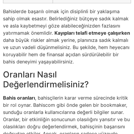
Bahislerde başarılı olmak için disiplinli bir yaklaşıma
sahip olmak esastır. Belirlediğiniz bütçeye sadık kalmak
ve asla kaybetmeyi göze alabileceğinizden fazlasını
yatırmamak önemlidir.
Kayıpları telafi etmeye çalışırken
daha büyük riskler almak yerine, planınıza sadık kalmalı
ve uzun vadeli düşünmelisiniz. Bu şekilde, hem heyecanı
koruyabilir hem de finansal açıdan sürdürülebilir bir
bahis deneyimi yaşayabilirsiniz.
Oranları Nasıl
Değerlendirmelisiniz?
Bahis oranları
, bahisçilerin karar verme sürecinde kritik
bir rol oynar. Bahiscom gibi önde gelen bir bookmaker,
sunduğu oranlarla kullanıcılarına değerli bilgiler sunar.
Oranlar, bir etkinliğin sonucunun olasılığını yansıtır ve bu
olasılıkları doğru değerlendirmek, bahisçinin başarısını
doğrudan etkiler. Ancak, oranların sadece yüzeyde