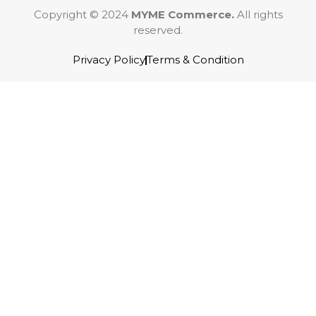
Copyright © 2024
MYME Commerce.
All rights
reserved.
Privacy Policy
Terms & Condition