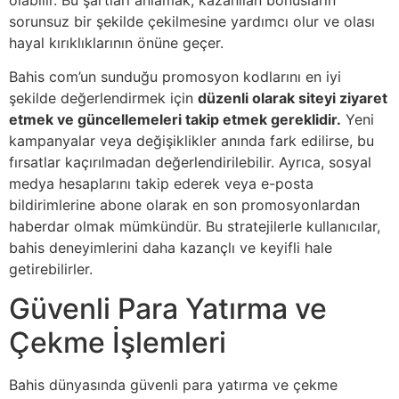
sorunsuz bir şekilde çekilmesine yardımcı olur ve olası
hayal kırıklıklarının önüne geçer.
Bahis com’un sunduğu promosyon kodlarını en iyi
şekilde değerlendirmek için
düzenli olarak siteyi ziyaret
etmek ve güncellemeleri takip etmek gereklidir.
Yeni
kampanyalar veya değişiklikler anında fark edilirse, bu
fırsatlar kaçırılmadan değerlendirilebilir. Ayrıca, sosyal
medya hesaplarını takip ederek veya e-posta
bildirimlerine abone olarak en son promosyonlardan
haberdar olmak mümkündür. Bu stratejilerle kullanıcılar,
bahis deneyimlerini daha kazançlı ve keyifli hale
getirebilirler.
Güvenli Para Yatırma ve
Çekme İşlemleri
Bahis dünyasında güvenli para yatırma ve çekme