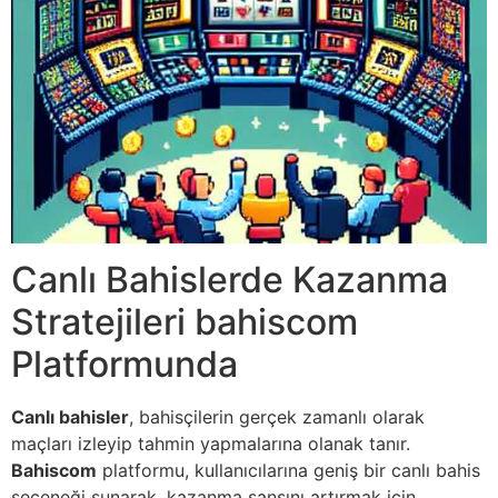
Canlı Bahislerde Kazanma
Stratejileri bahiscom
Platformunda
Canlı bahisler
, bahisçilerin gerçek zamanlı olarak
maçları izleyip tahmin yapmalarına olanak tanır.
Bahiscom
platformu, kullanıcılarına geniş bir canlı bahis
seçeneği sunarak, kazanma şansını artırmak için