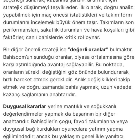
stratejik düşünmeyi teşvik eder. İlk olarak, doğru analiz
yapabilmek için maç öncesi istatistikleri ve takım form
durumlarını incelemek büyük önem taşır. Takımların son
performansları, sakatlık durumları ve hava koşulları gibi
faktörler, canlı bahislerde kritik rol oynar.
Bir diğer önemli strateji ise
“değerli oranlar”
bulmaktır.
Bahiscom’un sunduğu oranlar, piyasa ortalamasına göre
karşılaştırıldığında avantaj sağlayabilir. Bu noktada,
oranların sürekli değiştiğini göz önünde bulundurarak
hızlı hareket etmek gereklidir. Anlık değişiklikleri takip
etmek ve doğru zamanda bahis yapmak, uzun vadede
kazanç sağlamanın anahtarıdır.
Duygusal kararlar
yerine mantıklı ve soğukkanlı
değerlendirmeler yapmak da başarının bir diğer
anahtarıdır. Bahisçilerin çoğu, favori takımlarına veya
duygusal bağ kurdukları oyunculara yatırım yapma
eğilimindedir; ancak bu yaklaşım genellikle yanıltıcı