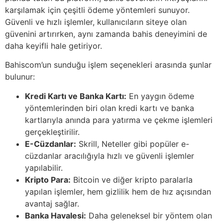
karşılamak için çeşitli ödeme yöntemleri sunuyor.
Güvenli ve hızlı işlemler, kullanıcıların siteye olan
güvenini artırırken, aynı zamanda bahis deneyimini de
daha keyifli hale getiriyor.
Bahiscom’un sunduğu işlem seçenekleri arasında şunlar
bulunur:
Kredi Kartı ve Banka Kartı:
En yaygın ödeme
yöntemlerinden biri olan kredi kartı ve banka
kartlarıyla anında para yatırma ve çekme işlemleri
gerçekleştirilir.
E-Cüzdanlar:
Skrill, Neteller gibi popüler e-
cüzdanlar aracılığıyla hızlı ve güvenli işlemler
yapılabilir.
Kripto Para:
Bitcoin ve diğer kripto paralarla
yapılan işlemler, hem gizlilik hem de hız açısından
avantaj sağlar.
Banka Havalesi:
Daha geleneksel bir yöntem olan