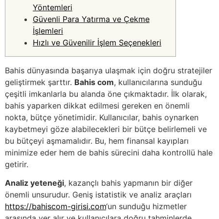
Yöntemleri
Güvenli Para Yatırma ve Çekme
İşlemleri
Hızlı ve Güvenilir İşlem Seçenekleri
Bahis dünyasında başarıya ulaşmak için doğru stratejiler
geliştirmek şarttır.
Bahis com
, kullanıcılarına sunduğu
çeşitli imkanlarla bu alanda öne çıkmaktadır. İlk olarak,
bahis yaparken dikkat edilmesi gereken en önemli
nokta, bütçe yönetimidir. Kullanıcılar, bahis oynarken
kaybetmeyi göze alabilecekleri bir bütçe belirlemeli ve
bu bütçeyi aşmamalıdır. Bu, hem finansal kayıpları
minimize eder hem de bahis sürecini daha kontrollü hale
getirir.
Analiz yeteneği
, kazançlı bahis yapmanın bir diğer
önemli unsurudur. Geniş istatistik ve analiz araçları
https://bahiscom-girisi.com
‘un sunduğu hizmetler
arasında yer alır ve kullanıcılara doğru tahminlerde