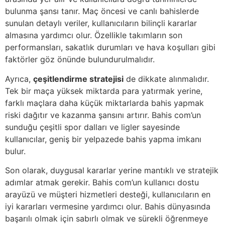
bulunma şansı tanır. Maç öncesi ve canlı bahislerde
sunulan detaylı veriler, kullanıcıların bilinçli kararlar
almasına yardımcı olur. Özellikle takımların son
performansları, sakatlık durumları ve hava koşulları gibi
faktörler göz önünde bulundurulmalıdır.
Ayrıca,
çeşitlendirme stratejisi
de dikkate alınmalıdır.
Tek bir maça yüksek miktarda para yatırmak yerine,
farklı maçlara daha küçük miktarlarda bahis yapmak
riski dağıtır ve kazanma şansını artırır. Bahis com’un
sunduğu çeşitli spor dalları ve ligler sayesinde
kullanıcılar, geniş bir yelpazede bahis yapma imkanı
bulur.
Son olarak, duygusal kararlar yerine mantıklı ve stratejik
adımlar atmak gerekir. Bahis com’un kullanıcı dostu
arayüzü ve müşteri hizmetleri desteği, kullanıcıların en
iyi kararları vermesine yardımcı olur. Bahis dünyasında
başarılı olmak için sabırlı olmak ve sürekli öğrenmeye