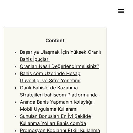
Contact Us
Content
Başarıya Ulaşmak İçin Yüksek Oranlı
Bahis İpuçları
Oranları Nasıl Değerlendirmelisiniz?
Bahis com Üzerinde Hesap
Güvenliği ve Şifre Yönetimi
Canlı Bahislerde Kazanma
Stratejileri bahiscom Platformunda
Anında Bahis Yapmanın Kolaylığı:
Mobil Uygulama Kullanımı
Sunulan Bonusları En İyi Şekilde
Kullanma Yolları Bahis com’da
Promosyon Kodlarını Etkili Kullanma