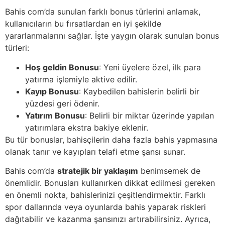
Bahis com’da sunulan farklı bonus türlerini anlamak,
kullanıcıların bu fırsatlardan en iyi şekilde
yararlanmalarını sağlar. İşte yaygın olarak sunulan bonus
türleri:
Hoş geldin Bonusu
: Yeni üyelere özel, ilk para
yatırma işlemiyle aktive edilir.
Kayıp Bonusu
: Kaybedilen bahislerin belirli bir
yüzdesi geri ödenir.
Yatırım Bonusu
: Belirli bir miktar üzerinde yapılan
yatırımlara ekstra bakiye eklenir.
Bu tür bonuslar, bahisçilerin daha fazla bahis yapmasına
olanak tanır ve kayıpları telafi etme şansı sunar.
Bahis com’da
stratejik bir yaklaşım
benimsemek de
önemlidir. Bonusları kullanırken dikkat edilmesi gereken
en önemli nokta, bahislerinizi çeşitlendirmektir. Farklı
spor dallarında veya oyunlarda bahis yaparak riskleri
dağıtabilir ve kazanma şansınızı artırabilirsiniz. Ayrıca,