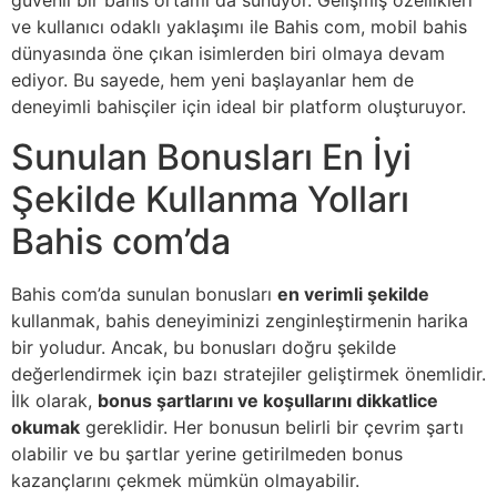
güvenli bir bahis ortamı da sunuyor. Gelişmiş özellikleri
ve kullanıcı odaklı yaklaşımı ile Bahis com, mobil bahis
dünyasında öne çıkan isimlerden biri olmaya devam
ediyor. Bu sayede, hem yeni başlayanlar hem de
deneyimli bahisçiler için ideal bir platform oluşturuyor.
Sunulan Bonusları En İyi
Şekilde Kullanma Yolları
Bahis com’da
Bahis com’da sunulan bonusları
en verimli şekilde
kullanmak, bahis deneyiminizi zenginleştirmenin harika
bir yoludur. Ancak, bu bonusları doğru şekilde
değerlendirmek için bazı stratejiler geliştirmek önemlidir.
İlk olarak,
bonus şartlarını ve koşullarını dikkatlice
okumak
gereklidir. Her bonusun belirli bir çevrim şartı
olabilir ve bu şartlar yerine getirilmeden bonus
kazançlarını çekmek mümkün olmayabilir.