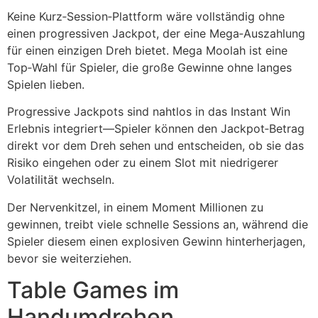
Keine Kurz‑Session‑Plattform wäre vollständig ohne
einen progressiven Jackpot, der eine Mega‑Auszahlung
für einen einzigen Dreh bietet. Mega Moolah ist eine
Top‑Wahl für Spieler, die große Gewinne ohne langes
Spielen lieben.
Progressive Jackpots sind nahtlos in das Instant Win
Erlebnis integriert—Spieler können den Jackpot‑Betrag
direkt vor dem Dreh sehen und entscheiden, ob sie das
Risiko eingehen oder zu einem Slot mit niedrigerer
Volatilität wechseln.
Der Nervenkitzel, in einem Moment Millionen zu
gewinnen, treibt viele schnelle Sessions an, während die
Spieler diesem einen explosiven Gewinn hinterherjagen,
bevor sie weiterziehen.
Table Games im
Handumdrehen