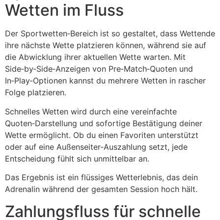
Wetten im Fluss
Der Sportwetten‑Bereich ist so gestaltet, dass Wettende
ihre nächste Wette platzieren können, während sie auf
die Abwicklung ihrer aktuellen Wette warten. Mit
Side‑by‑Side‑Anzeigen von Pre‑Match‑Quoten und
In‑Play‑Optionen kannst du mehrere Wetten in rascher
Folge platzieren.
Schnelles Wetten wird durch eine vereinfachte
Quoten‑Darstellung und sofortige Bestätigung deiner
Wette ermöglicht. Ob du einen Favoriten unterstützt
oder auf eine Außenseiter‑Auszahlung setzt, jede
Entscheidung fühlt sich unmittelbar an.
Das Ergebnis ist ein flüssiges Wetterlebnis, das dein
Adrenalin während der gesamten Session hoch hält.
Zahlungsfluss für schnelle