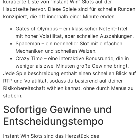
kuratierte Liste von “Instant Win” Slots auf der
Hauptseite hervor. Diese Spiele sind für schnelle Runden
konzipiert, die oft innerhalb einer Minute enden.
Gates of Olympus – ein klassischer NetEnt‑Titel
mit hoher Volatilität, aber schnellen Auszahlungen.
Spaceman – ein neonheller Slot mit einfachen
Mechaniken und schnellen Walzen.
Crazy Time – eine interaktive Bonusrunde, die in
weniger als zwei Minuten große Gewinne bringt.
Jede Spielbeschreibung enthält einen schnellen Blick auf
RTP und Volatilität, sodass du basierend auf deiner
Risikobereitschaft wählen kannst, ohne durch Menüs zu
stöbern.
Sofortige Gewinne und
Entscheidungstempo
Instant Win Slots sind das Herzstück des