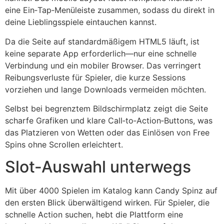
eine Ein‑Tap‑Menüleiste zusammen, sodass du direkt in
deine Lieblingsspiele eintauchen kannst.
Da die Seite auf standardmäßigem HTML5 läuft, ist
keine separate App erforderlich—nur eine schnelle
Verbindung und ein mobiler Browser. Das verringert
Reibungsverluste für Spieler, die kurze Sessions
vorziehen und lange Downloads vermeiden möchten.
Selbst bei begrenztem Bildschirmplatz zeigt die Seite
scharfe Grafiken und klare Call‑to‑Action‑Buttons, was
das Platzieren von Wetten oder das Einlösen von Free
Spins ohne Scrollen erleichtert.
Slot‑Auswahl unterwegs
Mit über 4000 Spielen im Katalog kann Candy Spinz auf
den ersten Blick überwältigend wirken. Für Spieler, die
schnelle Action suchen, hebt die Plattform eine