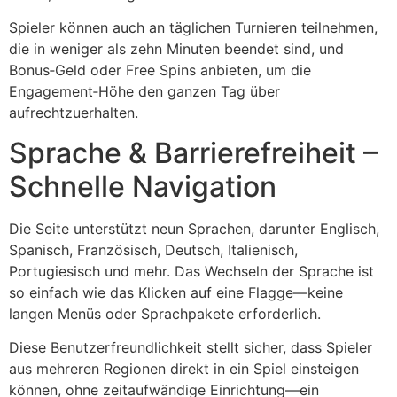
Spieler können auch an täglichen Turnieren teilnehmen,
die in weniger als zehn Minuten beendet sind, und
Bonus‑Geld oder Free Spins anbieten, um die
Engagement‑Höhe den ganzen Tag über
aufrechtzuerhalten.
Sprache & Barrierefreiheit –
Schnelle Navigation
Die Seite unterstützt neun Sprachen, darunter Englisch,
Spanisch, Französisch, Deutsch, Italienisch,
Portugiesisch und mehr. Das Wechseln der Sprache ist
so einfach wie das Klicken auf eine Flagge—keine
langen Menüs oder Sprachpakete erforderlich.
Diese Benutzerfreundlichkeit stellt sicher, dass Spieler
aus mehreren Regionen direkt in ein Spiel einsteigen
können, ohne zeitaufwändige Einrichtung—ein