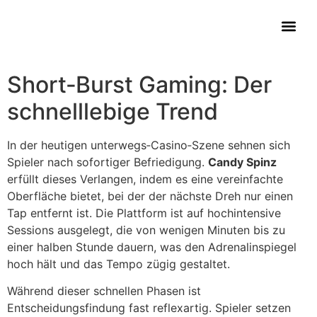
Contact Us
Short‑Burst Gaming: Der
schnelllebige Trend
In der heutigen unterwegs‑Casino‑Szene sehnen sich
Spieler nach sofortiger Befriedigung.
Candy Spinz
erfüllt dieses Verlangen, indem es eine vereinfachte
Oberfläche bietet, bei der der nächste Dreh nur einen
Tap entfernt ist. Die Plattform ist auf hochintensive
Sessions ausgelegt, die von wenigen Minuten bis zu
einer halben Stunde dauern, was den Adrenalinspiegel
hoch hält und das Tempo zügig gestaltet.
Während dieser schnellen Phasen ist
Entscheidungsfindung fast reflexartig. Spieler setzen