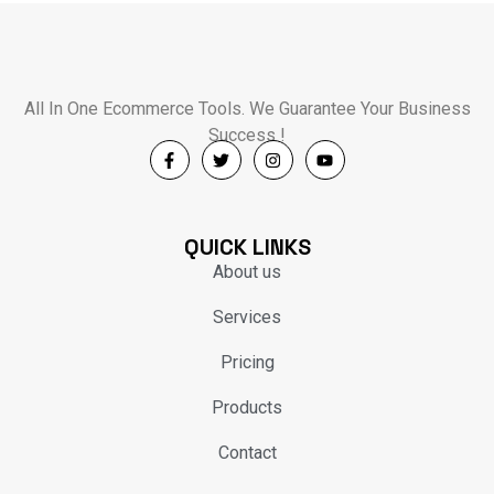
All In One Ecommerce Tools. We Guarantee Your Business
Success !
QUICK LINKS
About us
Services
Pricing
Products
Contact