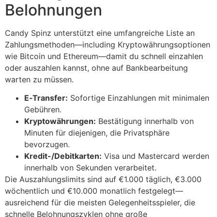
Belohnungen
Candy Spinz unterstützt eine umfangreiche Liste an
Zahlungsmethoden—including Kryptowährungsoptionen
wie Bitcoin und Ethereum—damit du schnell einzahlen
oder auszahlen kannst, ohne auf Bankbearbeitung
warten zu müssen.
E‑Transfer:
Sofortige Einzahlungen mit minimalen
Gebühren.
Kryptowährungen:
Bestätigung innerhalb von
Minuten für diejenigen, die Privatsphäre
bevorzugen.
Kredit-/Debitkarten:
Visa und Mastercard werden
innerhalb von Sekunden verarbeitet.
Die Auszahlungslimits sind auf €1.000 täglich, €3.000
wöchentlich und €10.000 monatlich festgelegt—
ausreichend für die meisten Gelegenheitsspieler, die
schnelle Belohnungszyklen ohne große