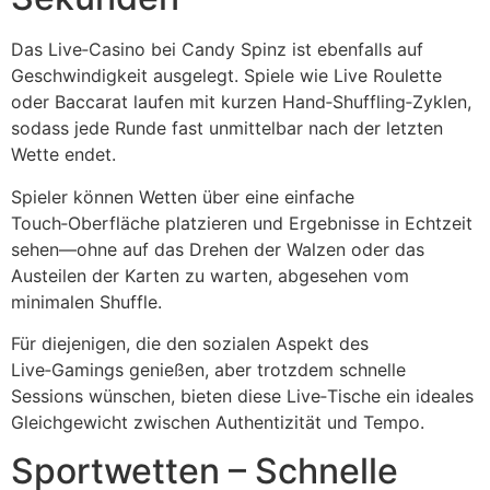
Das Live‑Casino bei Candy Spinz ist ebenfalls auf
Geschwindigkeit ausgelegt. Spiele wie Live Roulette
oder Baccarat laufen mit kurzen Hand‑Shuffling‑Zyklen,
sodass jede Runde fast unmittelbar nach der letzten
Wette endet.
Spieler können Wetten über eine einfache
Touch‑Oberfläche platzieren und Ergebnisse in Echtzeit
sehen—ohne auf das Drehen der Walzen oder das
Austeilen der Karten zu warten, abgesehen vom
minimalen Shuffle.
Für diejenigen, die den sozialen Aspekt des
Live‑Gamings genießen, aber trotzdem schnelle
Sessions wünschen, bieten diese Live‑Tische ein ideales
Gleichgewicht zwischen Authentizität und Tempo.
Sportwetten – Schnelle