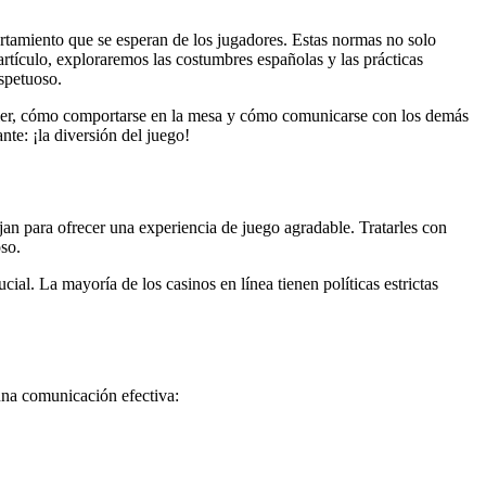
ortamiento que se esperan de los jugadores. Estas normas no solo
artículo, exploraremos las costumbres españolas y las prácticas
spetuoso.
rupier, cómo comportarse en la mesa y cómo comunicarse con los demás
te: ¡la diversión del juego!
ajan para ofrecer una experiencia de juego agradable. Tratarles con
so.
ial. La mayoría de los casinos en línea tienen políticas estrictas
 una comunicación efectiva: