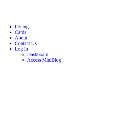
Pricing
Cards
About
Contact Us
Log In
Dashboard
Access MiniBlog