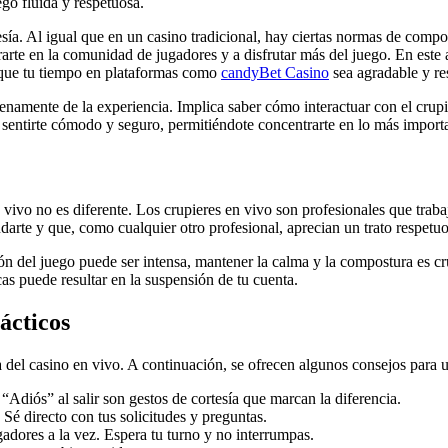
go fluida y respetuosa.
tesía. Al igual que en un casino tradicional, hay ciertas normas de comp
arte en la comunidad de jugadores y a disfrutar más del juego. En este 
 que tu tiempo en plataformas como
candyBet Casino
sea agradable y re
 plenamente de la experiencia. Implica saber cómo interactuar con el c
 sentirte cómodo y seguro, permitiéndote concentrarte en lo más importan
en vivo no es diferente. Los crupieres en vivo son profesionales que trab
arte y que, como cualquier otro profesional, aprecian un trato respetuo
ón del juego puede ser intensa, mantener la calma y la compostura es cruc
as puede resultar en la suspensión de tu cuenta.
ácticos
a del casino en vivo. A continuación, se ofrecen algunos consejos para
“Adiós” al salir son gestos de cortesía que marcan la diferencia.
 Sé directo con tus solicitudes y preguntas.
adores a la vez. Espera tu turno y no interrumpas.