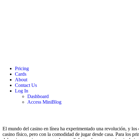
Pricing
Cards
About
Contact Us
Log In
Dashboard
Access MiniBlog
El mundo del casino en línea ha experimentado una revolución, y los 
casino físico, pero con la comodidad de jugar desde casa. Para los pr