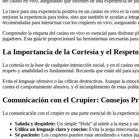
del casino en vivo, asegurando que disfrutes de una experiencia de jue
La clave para una experiencia positiva en un casino en vivo es la cor
mejoran la experiencia para todos, sino que también te ayudan a integr
recomendadas para interactuar con los crupieres en vivo, asegurando
Comprender la etiqueta del casino en vivo es esencial para disfrutar
jugadores. Esta guía te proporcionará las herramientas necesarias para
La Importancia de la Cortesía y el Respeto
La cortesía es la base de cualquier interacción social, y en el casino 
respeto y amabilidad es fundamental. Recuerda que están ahí para ayud
Evita el lenguaje ofensivo o las críticas destructivas. Aunque la emoci
contra el comportamiento abusivo, y el incumplimiento de estas polític
Comunicación con el Crupier: Consejos Pr
La comunicación con el crupier es una parte esencial de la experienci
Saluda y despídete:
Un simple “Hola” al unirte a la mesa y un 
Utiliza un lenguaje claro y conciso:
Evita la jerga innecesaria.
Sé paciente:
Los crupieres pueden estar atendiendo a varios jug