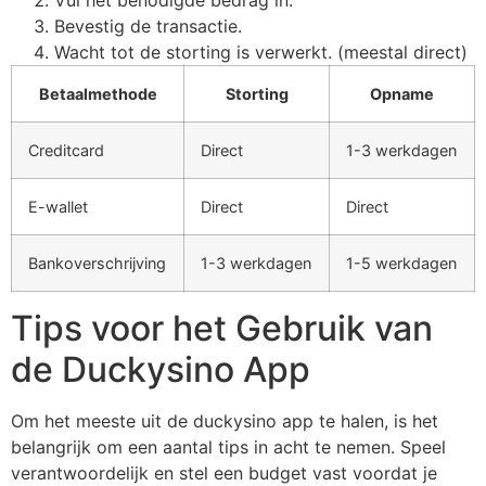
Bevestig de transactie.
Wacht tot de storting is verwerkt. (meestal direct)
Betaalmethode
Storting
Opname
Creditcard
Direct
1-3 werkdagen
E-wallet
Direct
Direct
Bankoverschrijving
1-3 werkdagen
1-5 werkdagen
Tips voor het Gebruik van
de Duckysino App
Om het meeste uit de duckysino app te halen, is het
belangrijk om een aantal tips in acht te nemen. Speel
verantwoordelijk en stel een budget vast voordat je