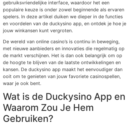
gebruiksvriendelijke interface, waardoor het een
populaire keuze is onder zowel beginnende als ervaren
spelers. In deze artikel duiken we dieper in de functies
en voordelen van de duckysino app, en ontdek je hoe je
jouw winkansen kunt vergroten.
De wereld van online casino’s is continu in beweging,
met nieuwe aanbieders en innovaties die regelmatig op
de markt verschijnen. Het is dan ook belangrijk om op
de hoogte te blijven van de laatste ontwikkelingen en
kansen. De duckysino app maakt het eenvoudiger dan
ooit om te genieten van jouw favoriete casinospellen,
waar je ook bent.
Wat is de Duckysino App en
Waarom Zou Je Hem
Gebruiken?