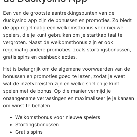
Een van de grootste aantrekkingspunten van de
duckysino app zijn de bonussen en promoties. Zo biedt
de app regelmatig een welkomstbonus voor nieuwe
spelers, die je kunt gebruiken om je startkapitaal te
vergroten. Naast de welkomstbonus zijn er ook
regelmatig andere promoties, zoals stortingsbonussen,
gratis spins en cashback acties.
Het is belangrijk om de algemene voorwaarden van de
bonussen en promoties goed te lezen, zodat je weet
wat de inzetvereisten zijn en welke spellen je kunt
spelen met de bonus. Op die manier vermijd je
onaangename verrassingen en maximaliseer je je kansen
om winst te behalen.
Welkomstbonus voor nieuwe spelers
Stortingsbonussen
Gratis spins