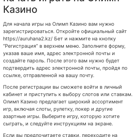
Казино
Для начала игры на Олимп Казино вам нужно
зарегистрироваться. Откройте официальный сайт
https://auruhana2.kz/ Бет и нажмите на кнопку
“Регистрация” в верхнем меню. Заполните форму,
указав ваше имя, адрес электронной почты и
создайте пароль. После этого вам нужно будет
подтвердить адрес электронной почты, пройдя по
ссылке, отправленной на вашу почту.
После регистрации вы сможете войти в личный
кабинет и приступить к выбору слотов или ставкам.
Олимп Казино предлагает широкий ассортимент
игр, включая слоты, рулетку, покер и другие
азартные игры. Выберите игру, которую хотите
сыграть, и следуйте инструкциям на экране.
Если вы предпочитаете ставки, переходите на