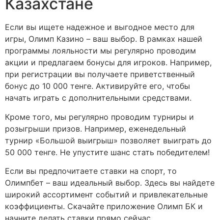
Казахстане
Если вы ищете надежное и выгодное место для
игры, Олимп Казино – ваш выбор. В рамках нашей
программы лояльности мы регулярно проводим
акции и предлагаем бонусы для игроков. Например,
при регистрации вы получаете приветственный
бонус до 10 000 тенге. Активируйте его, чтобы
начать играть с дополнительными средствами.
Кроме того, мы регулярно проводим турниры и
розыгрыши призов. Например, еженедельный
турнир «Большой выигрыш» позволяет выиграть до
50 000 тенге. Не упустите шанс стать победителем!
Если вы предпочитаете ставки на спорт, то
Олимпбет – ваш идеальный выбор. Здесь вы найдете
широкий ассортимент событий и привлекательные
коэффициенты. Скачайте приложение Олимп БК и
начните делать ставки прямо сейчас.