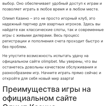
выбор. Оно обеспечивает удобный доступ к играм и
позволяет играть в любое время и в любом месте.
Олимп Казино – это не просто игорный клуб, это
надежный партнер для азартных игроков. Здесь вы
найдете как классические слоты, так и современные
игры с живыми дилерами. Весь процесс
регистрации и пополнения счета проходит быстро и
без проблем.
Не упустите возможность испытать удачу на
официальном сайте olimpbet. Мы уверены, что вы
останетесь довольны качеством обслуживания и
разнообразием игр. Начните играть прямо сейчас и
откройте для себя новый мир азарта!
Преимущества игры на
официальном сайте