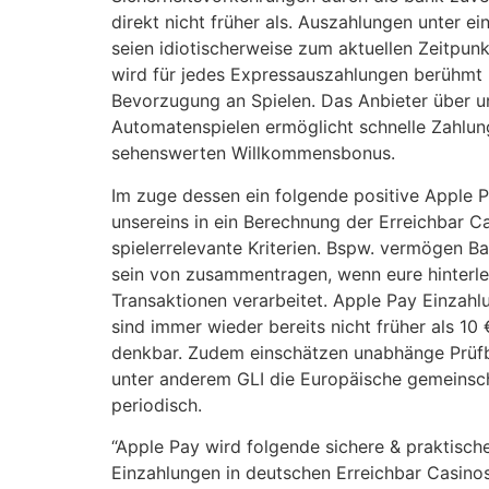
direkt nicht früher als. Auszahlungen unter e
seien idiotischerweise zum aktuellen Zeitpun
wird für jedes Expressauszahlungen berühmt 
Bevorzugung an Spielen. Das Anbieter über u
Automatenspielen ermöglicht schnelle Zahlun
sehenswerten Willkommensbonus.
Im zuge dessen ein folgende positive Apple P
unsereins in ein Berechnung der Erreichbar Ca
spielerrelevante Kriterien. Bspw. vermögen Ba
sein von zusammentragen, wenn eure hinterleg
Transaktionen verarbeitet. Apple Pay Einzah
sind immer wieder bereits nicht früher als 10
denkbar. Zudem einschätzen unabhänge Prü
unter anderem GLI die Europäische gemeinsc
periodisch.
“Apple Pay wird folgende sichere & praktisch
Einzahlungen in deutschen Erreichbar Casinos