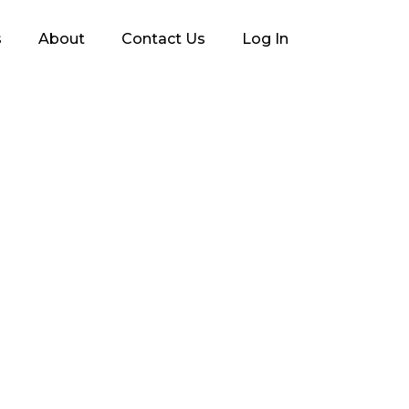
s
About
Contact Us
Log In