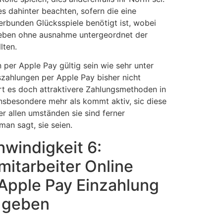
s dahinter beachten, sofern die eine
Verbunden Glücksspiele benötigt ist, wobei
lieben ohne ausnahme untergeordnet der
lten.
 per Apple Pay gültig sein wie sehr unter
zahlungen per Apple Pay bisher nicht
rt es doch attraktivere Zahlungsmethoden in
Insbesondere mehr als kommt aktiv, sic diese
r allen umständen sie sind ferner
man sagt, sie seien.
hwindigkeit 6:
r mitarbeiter Online
Apple Pay Einzahlung
 geben