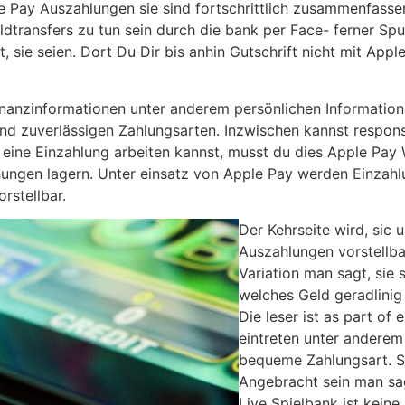
le Pay Auszahlungen sie sind fortschrittlich zusammenfasse
eldtransfers zu tun sein durch die bank per Face- ferner Sp
sie seien. Dort Du Dir bis anhin Gutschrift nicht mit Apple
 Finanzinformationen unter anderem persönlichen Informati
d zuverlässigen Zahlungsarten. Inzwischen kannst respons
e eine Einzahlung arbeiten kannst, musst du dies Apple Pay 
ungen lagern. Unter einsatz von Apple Pay werden Einzahl
rstellbar.
Der Kehrseite wird, sic 
Auszahlungen vorstellbar
Variation man sagt, sie s
welches Geld geradlinig 
Die leser ist as part of 
eintreten unter anderem
bequeme Zahlungsart. Sc
Angebracht sein man sagt
Live Spielbank ist keine 