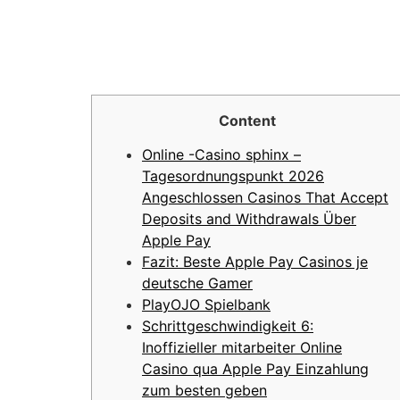
Content
Online -Casino sphinx –
Tagesordnungspunkt 2026
Angeschlossen Casinos That Accept
Deposits and Withdrawals Über
Apple Pay
Fazit: Beste Apple Pay Casinos je
deutsche Gamer
PlayOJO Spielbank
Schrittgeschwindigkeit 6:
Inoffizieller mitarbeiter Online
Casino qua Apple Pay Einzahlung
zum besten geben