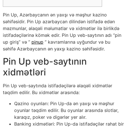
Pin Up, Azərbaycanın ən yaxşı və məşhur kazino
səhifəsidir. Pin Up azərbaycan dilindən istifadə edən
məzmunlar, əlaqəli məlumatlar və xidmətlər ilə birlikdə
istifadəçilərinə kömək edir. Pin Up veb-saytının adı “pin
up giriş” və ”
pinup
” kavramlarına uyğundur və bu
səhifə Azərbaycanın ən yaxşı kazino səhifəsidir.
Pin Up veb-saytının
xidmətləri
Pin Up veb-saytında istifadəçilərə əlaqəli xidmətlər
təqdim edilir. Bu xidmətlər arasında:
Qazino oyunları: Pin Up-da ən yaxşı və məşhur
oyunlar təqdim edilir. Bu oyunlar arasında slotlar,
karaqız, poker və digərlər yer alır.
Banking xidmətləri: Pin Up-da istifadəçilər rahat bir