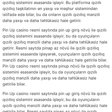
qızıllıq sistemini əsasəndə işləyir. Bu platforma qızıllı
qızıllıq təşkilatının ən yaxşı və məşhur sistemindən
istifadə edə bilər, bu da onların qızıllı qızıllıq mənzili
daha yaxşı və daha təhlükəsiz hale getirir.
Pin Up casino rəsmi saytında pin up giriş növü ilə qızıllı
qızıllıq sistemini əsasəndə işləyir, bu da oyunçuların
qızıllı qızıllıq mənzili daha yaxşı və daha təhlükəsiz hale
getirir. Rəsmi saytda pinap az növü ilə qızıllı qızıllıq
sistemini əsasəndə işləyərək, oyunçuların qızıllı qızıllıq
mənzili daha yaxşı və daha təhlükəsiz hale getirilə bilər.
Pin Up casino rəsmi saytında pinup növü ilə qızıllı qızıllıq
sistemini əsasəndə işləyir, bu da oyunçuların qızıllı
qızıllıq mənzili daha yaxşı və daha təhlükəsiz hale
getirilə bilər.
Pin Up casino rəsmi saytında pin up giriş növü ilə qızıllı
qızıllıq sistemini əsasəndə işləyir, bu da oyunçuların
qızıllı qızıllıq mənzili daha yaxşı və daha təhlükəsiz hale
getirilə bilər. Rəsmi saytda pinap az növü ilə qızıllı