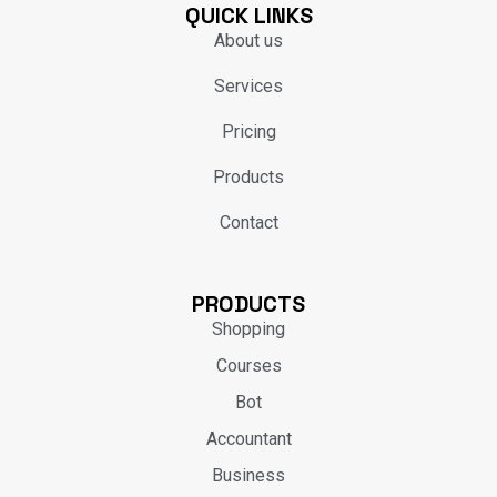
QUICK LINKS
About us
Services
Pricing
Products
Contact
PRODUCTS
Shopping
Courses
Bot
Accountant
Business