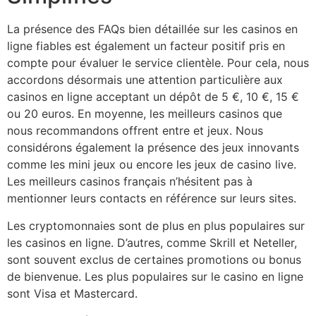
La présence des FAQs bien détaillée sur les casinos en
ligne fiables est également un facteur positif pris en
compte pour évaluer le service clientèle. Pour cela, nous
accordons désormais une attention particulière aux
casinos en ligne acceptant un dépôt de 5 €, 10 €, 15 €
ou 20 euros. En moyenne, les meilleurs casinos que
nous recommandons offrent entre et jeux. Nous
considérons également la présence des jeux innovants
comme les mini jeux ou encore les jeux de casino live.
Les meilleurs casinos français n’hésitent pas à
mentionner leurs contacts en référence sur leurs sites.
Les cryptomonnaies sont de plus en plus populaires sur
les casinos en ligne. D’autres, comme Skrill et Neteller,
sont souvent exclus de certaines promotions ou bonus
de bienvenue. Les plus populaires sur le casino en ligne
sont Visa et Mastercard.