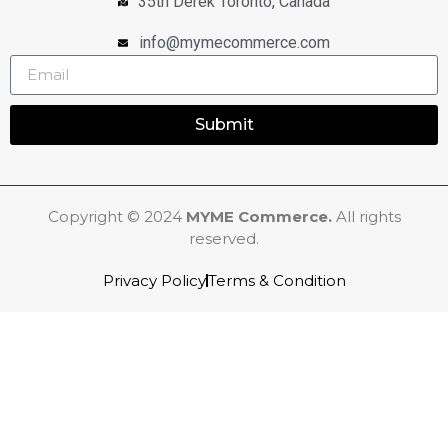
35th Derek Toronto, Canada
info@mymecommerce.com
Submit
Copyright © 2024
MYME Commerce.
All rights
reserved.
Privacy Policy
Terms & Condition