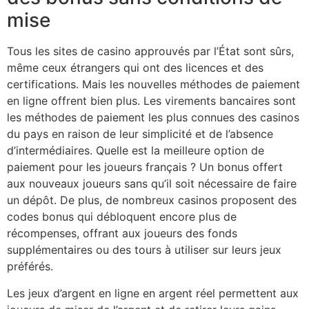
mise
Tous les sites de casino approuvés par l’État sont sûrs,
même ceux étrangers qui ont des licences et des
certifications. Mais les nouvelles méthodes de paiement
en ligne offrent bien plus. Les virements bancaires sont
les méthodes de paiement les plus connues des casinos
du pays en raison de leur simplicité et de l’absence
d’intermédiaires. Quelle est la meilleure option de
paiement pour les joueurs français ? Un bonus offert
aux nouveaux joueurs sans qu’il soit nécessaire de faire
un dépôt. De plus, de nombreux casinos proposent des
codes bonus qui débloquent encore plus de
récompenses, offrant aux joueurs des fonds
supplémentaires ou des tours à utiliser sur leurs jeux
préférés.
Les jeux d’argent en ligne en argent réel permettent aux