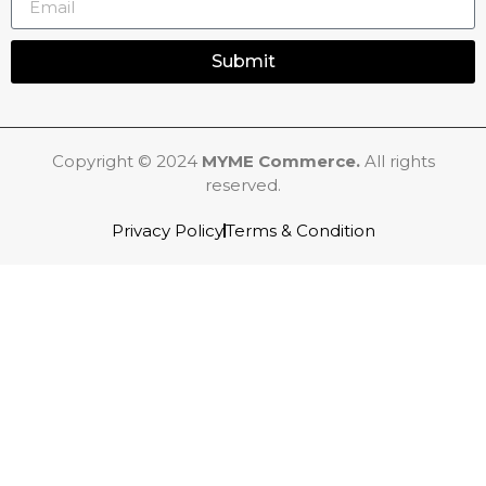
Submit
Copyright © 2024
MYME Commerce.
All rights
reserved.
Privacy Policy
Terms & Condition