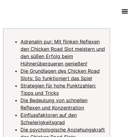
Contact Us
Adrenalin pur: Mit flinken Reflexen
den Chicken Road Slot meistern und
den süßen Erfolg beim
Hühnerüberqueren genießen!
Die Grundlagen des Chicken Road
Slots: So funktioniert das Spiel
Strategien für hohe Punktzahlen:
Tipps und Tricks
Die Bedeutung von schnellen
Reflexen und Konzentration
Einflussfaktoren auf den
Schwierigkeitsgrad
Die psychologische Anziehungskraft