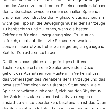
und das Ausnutzen bestimmter Spielmechaniken können
den Unterschied zwischen einem schnellen Spielende
und einem beeindruckenden Highscore ausmachen. Ein
wichtiger Tipp ist, die Bewegungsmuster der Fahrzeuge
zu beobachten und zu lernen, wann die besten
Zeitfenster für eine Überquerung sind. Es ist auch
hilfreich, nicht auf die letzte Sekunde zu warten,
sondern lieber etwas früher zu reagieren, um genügend
Zeit für Korrekturen zu haben.
Darüber hinaus gibt es einige fortgeschrittene
Techniken, die erfahrene Spieler anwenden. Dazu
gehört das Ausnutzen von Mustern im Verkehrsfluss,
das Vorhersagen des Verhaltens der Fahrzeuge und das
bewusste Vermeiden von riskanten Situationen. Viele
Spieler schwören auch darauf, sich auf den Rhythmus
des Spiels einzulassen und instinktiv zu reagieren,
anstatt zu viel zu überdenken. Letztendlich ist das Üben
der Schlüssel zum Erfolg, da man so immer besser darin