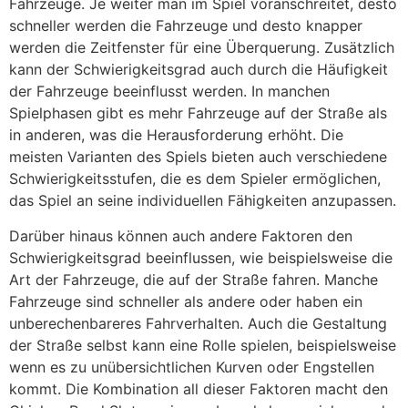
Fahrzeuge. Je weiter man im Spiel voranschreitet, desto
schneller werden die Fahrzeuge und desto knapper
werden die Zeitfenster für eine Überquerung. Zusätzlich
kann der Schwierigkeitsgrad auch durch die Häufigkeit
der Fahrzeuge beeinflusst werden. In manchen
Spielphasen gibt es mehr Fahrzeuge auf der Straße als
in anderen, was die Herausforderung erhöht. Die
meisten Varianten des Spiels bieten auch verschiedene
Schwierigkeitsstufen, die es dem Spieler ermöglichen,
das Spiel an seine individuellen Fähigkeiten anzupassen.
Darüber hinaus können auch andere Faktoren den
Schwierigkeitsgrad beeinflussen, wie beispielsweise die
Art der Fahrzeuge, die auf der Straße fahren. Manche
Fahrzeuge sind schneller als andere oder haben ein
unberechenbareres Fahrverhalten. Auch die Gestaltung
der Straße selbst kann eine Rolle spielen, beispielsweise
wenn es zu unübersichtlichen Kurven oder Engstellen
kommt. Die Kombination all dieser Faktoren macht den