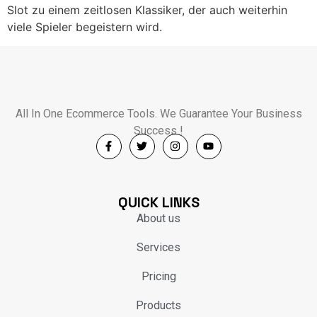
Slot zu einem zeitlosen Klassiker, der auch weiterhin
viele Spieler begeistern wird.
All In One Ecommerce Tools. We Guarantee Your Business
Success !
QUICK LINKS
About us
Services
Pricing
Products