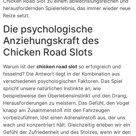
Chicken Road Slot zu einem abwechslungsreichen und
herausfordernden Spielerlebnis, das immer wieder neue
Reize setzt.
Die psychologische
Anziehungskraft des
Chicken Road Slots
Warum ist der
chicken road slot
so erfolgreich und
fesselnd? Die Antwort liegt in der Kombination aus
verschiedenen psychologischen Faktoren. Das Spiel
spricht unsere natürlichen Instinkte an, wie
beispielsweise den Überlebensinstinkt und den Drang,
Herausforderungen zu meistern. Das Gefühl, den Vogel
knapp am Zusammenstoß mit den Fahrzeugen
vorbeizuführen, löst einen Adrenalinstoß aus, der uns
wach und konzentriert hält. Gleichzeitig erleben wir ein
Gefühl der Zufriedenheit und des Stolzes, wenn wir den