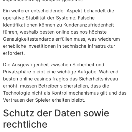
Ein weiterer entscheidender Aspekt behandelt die
operative Stabilität der Systeme. Falsche
Identifikationen können zu Kundenunzufriedenheit
führen, weshalb besten online casinos höchste
Genauigkeitsstandards erfüllen muss, was wiederum
erhebliche Investitionen in technische Infrastruktur
erfordert.
Die Ausgewogenheit zwischen Sicherheit und
Privatsphäre bleibt eine wichtige Aufgabe. Während
besten online casinos fraglos das Sicherheitsniveau
erhöht, müssen Betreiber sicherstellen, dass die
Technologie nicht als Kontrollmechanismus gilt und das
Vertrauen der Spieler erhalten bleibt.
Schutz der Daten sowie
rechtliche