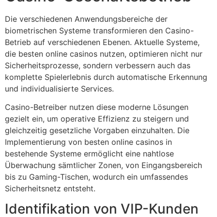
Die verschiedenen Anwendungsbereiche der
biometrischen Systeme transformieren den Casino-
Betrieb auf verschiedenen Ebenen. Aktuelle Systeme,
die besten online casinos nutzen, optimieren nicht nur
Sicherheitsprozesse, sondern verbessern auch das
komplette Spielerlebnis durch automatische Erkennung
und individualisierte Services.
Casino-Betreiber nutzen diese moderne Lösungen
gezielt ein, um operative Effizienz zu steigern und
gleichzeitig gesetzliche Vorgaben einzuhalten. Die
Implementierung von besten online casinos in
bestehende Systeme ermöglicht eine nahtlose
Überwachung sämtlicher Zonen, von Eingangsbereich
bis zu Gaming-Tischen, wodurch ein umfassendes
Sicherheitsnetz entsteht.
Identifikation von VIP-Kunden