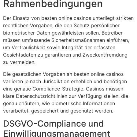
Rahmenbedingungen
Der Einsatz von besten online casinos unterliegt strikten
rechtlichen Vorgaben, die den Schutz persönlicher
biometrischer Daten gewährleisten sollen. Betreiber
müssen umfassende Sicherheitsmaßnahmen einführen,
um Vertraulichkeit sowie Integrität der erfassten
Gesichtsdaten zu garantieren und Zweckentfremdung
zu vermeiden.
Die gesetzlichen Vorgaben an besten online casinos
variieren je nach Jurisdiktion erheblich und benötigen
eine genaue Compliance-Strategie. Casinos müssen
klare Datenschutzrichtlinien zur Verfügung stellen, die
genau erläutern, wie biometrische Informationen
verarbeitet, gespeichert und geschützt werden.
DSGVO-Compliance und
Einwilligungsmanagement