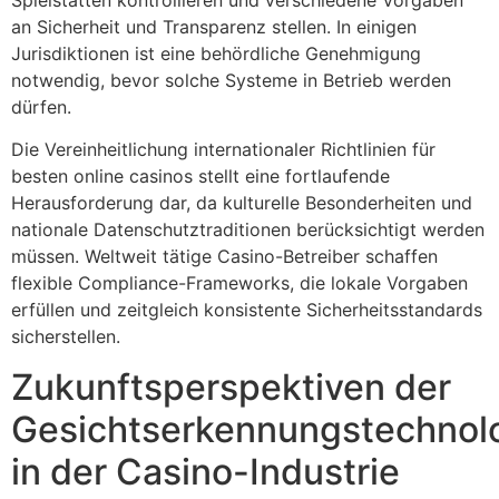
an Sicherheit und Transparenz stellen. In einigen
Jurisdiktionen ist eine behördliche Genehmigung
notwendig, bevor solche Systeme in Betrieb werden
dürfen.
Die Vereinheitlichung internationaler Richtlinien für
besten online casinos stellt eine fortlaufende
Herausforderung dar, da kulturelle Besonderheiten und
nationale Datenschutztraditionen berücksichtigt werden
müssen. Weltweit tätige Casino-Betreiber schaffen
flexible Compliance-Frameworks, die lokale Vorgaben
erfüllen und zeitgleich konsistente Sicherheitsstandards
sicherstellen.
Zukunftsperspektiven der
Gesichtserkennungstechnol
in der Casino-Industrie