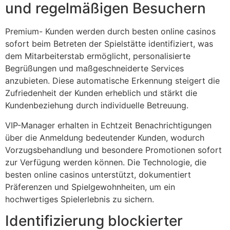
und regelmäßigen Besuchern
Premium- Kunden werden durch besten online casinos
sofort beim Betreten der Spielstätte identifiziert, was
dem Mitarbeiterstab ermöglicht, personalisierte
Begrüßungen und maßgeschneiderte Services
anzubieten. Diese automatische Erkennung steigert die
Zufriedenheit der Kunden erheblich und stärkt die
Kundenbeziehung durch individuelle Betreuung.
VIP-Manager erhalten in Echtzeit Benachrichtigungen
über die Anmeldung bedeutender Kunden, wodurch
Vorzugsbehandlung und besondere Promotionen sofort
zur Verfügung werden können. Die Technologie, die
besten online casinos unterstützt, dokumentiert
Präferenzen und Spielgewohnheiten, um ein
hochwertiges Spielerlebnis zu sichern.
Identifizierung blockierter