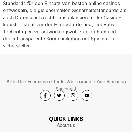
Standards für den Einsatz von besten online casinos
entwickeln, die gleichermaßen Sicherheitsstandards als
auch Datenschutzrechte ausbalancieren. Die Casino-
Industrie steht vor der Herausforderung, innovative
Technologien verantwortungsvoll zu einführen und
dabei transparente Kommunikation mit Spielern zu
sicherstellen.
All In One Ecommerce Tools. We Guarantee Your Business
Success !
QUICK LINKS
About us