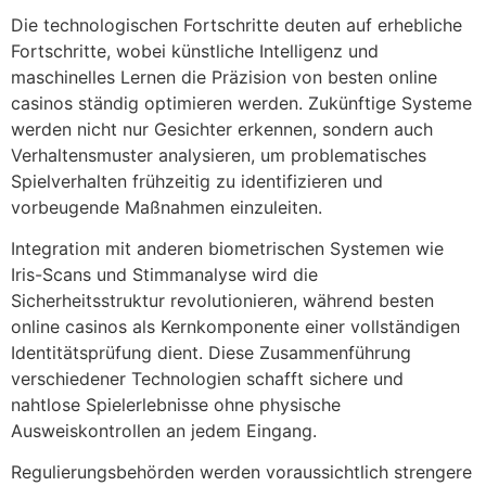
Die technologischen Fortschritte deuten auf erhebliche
Fortschritte, wobei künstliche Intelligenz und
maschinelles Lernen die Präzision von besten online
casinos ständig optimieren werden. Zukünftige Systeme
werden nicht nur Gesichter erkennen, sondern auch
Verhaltensmuster analysieren, um problematisches
Spielverhalten frühzeitig zu identifizieren und
vorbeugende Maßnahmen einzuleiten.
Integration mit anderen biometrischen Systemen wie
Iris-Scans und Stimmanalyse wird die
Sicherheitsstruktur revolutionieren, während besten
online casinos als Kernkomponente einer vollständigen
Identitätsprüfung dient. Diese Zusammenführung
verschiedener Technologien schafft sichere und
nahtlose Spielerlebnisse ohne physische
Ausweiskontrollen an jedem Eingang.
Regulierungsbehörden werden voraussichtlich strengere