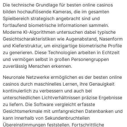
Die technische Grundlage für besten online casinos
bilden hochauflösende Kameras, die im gesamten
Spielbereich strategisch angebracht sind und
fortlaufend biometrische Informationen sammeln.
Moderne KI-Algorithmen untersuchen dabei typische
Gesichtscharakteristiken wie Augenabstand, Nasenform
und Kieferstruktur, um einzigartige biometrische Profile
zu generieren. Diese Technologien arbeiten in Echtzeit
und vermögen selbst in großen Personengruppen
zuverlässig Menschen erkennen.
Neuronale Netzwerke ermöglichen es der besten online
casinos durch maschinelles Lernen, ihre Genauigkeit
kontinuierlich zu verbessern und auch bei
unterschiedlichen Lichtverhältnissen präzise Ergebnisse
zu liefern. Die Software vergleicht erfasste
Gesichtsmerkmale mit umfangreichen Datenbanken und
kann innerhalb von Sekundenbruchteilen
Übereinstimmungen feststellen. Fortschrittliche