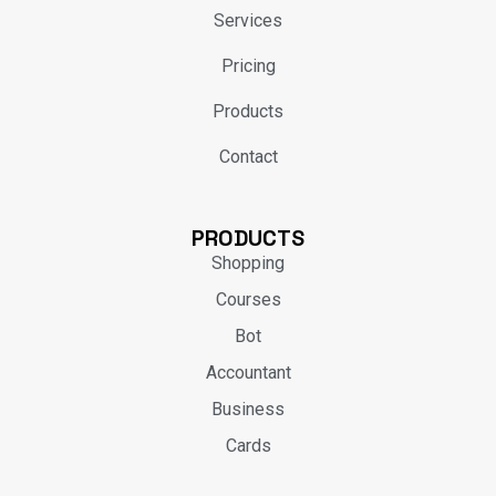
Services
Pricing
Products
Contact
PRODUCTS
Shopping
Courses
Bot
Accountant
Business
Cards