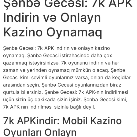
Şənbə Gecəsi: 7k APK
Indirin və Onlayn
Kazino Oynamaq
Şənbə Gecəsi: 7k APK indirin və onlayn kazino
oynamaq. Şənbə Gecəsi istirahəsində daha çox
qazanmaq istəyirsinizsə, 7k oyununu indirin və hər
zaman və yerindən oynamaq mümkün olacaq. Şənbə
Gecəsi kimi sevimli oyunlarınız varsa, onları da keçidlər
arasından seçin. Şənbə Gecəsi oyunlarınızdan biraz
qurtula bilərsiniz. Şənbə Gecəsi: 7k APK-nın indirilməsi
üçün sizin üç dakikada sizin işiniz. Şənbə Gecəsi kimi,
7k APK-nın indirilməsi sizinlə bağlı deyil.
7k APKindir: Mobil Kazino
Oyunları Onlayn