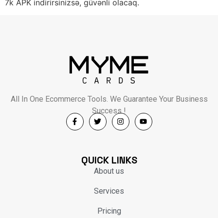
7k APK indirirsinizsə, güvənli olacaq.
All In One Ecommerce Tools. We Guarantee Your Business
Success !
QUICK LINKS
About us
Services
Pricing