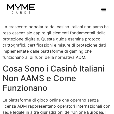
Contact Us
La crescente popolarità dei casino italiani non aams ha
reso essenziale capire gli elementi fondamentali della
protezione digitale. Questa guida esamina protocolli
crittografici, certificazioni e misure di protezione dati
implementate dalle piattaforme di gaming che
funzionano al di fuori della normativa ADM.
Cosa Sono i Casinò Italiani
Non AAMS e Come
Funzionano
Le piattaforme di gioco online che operano senza
licenza ADM rappresentano operatori internazionali con
sede legale in altre giurisdizioni dell’Unione Europea. I