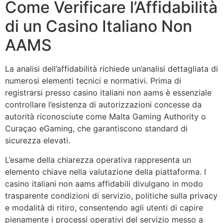
Come Verificare l’Affidabilità
di un Casino Italiano Non
AAMS
La analisi dell’affidabilità richiede un’analisi dettagliata di
numerosi elementi tecnici e normativi. Prima di
registrarsi presso casino italiani non aams è essenziale
controllare l’esistenza di autorizzazioni concesse da
autorità riconosciute come Malta Gaming Authority o
Curaçao eGaming, che garantiscono standard di
sicurezza elevati.
L’esame della chiarezza operativa rappresenta un
elemento chiave nella valutazione della piattaforma. I
casino italiani non aams affidabili divulgano in modo
trasparente condizioni di servizio, politiche sulla privacy
e modalità di ritiro, consentendo agli utenti di capire
pienamente i processi operativi del servizio messo a