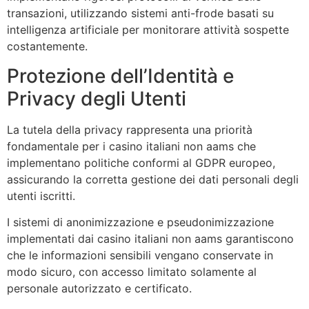
transazioni, utilizzando sistemi anti-frode basati su
intelligenza artificiale per monitorare attività sospette
costantemente.
Protezione dell’Identità e
Privacy degli Utenti
La tutela della privacy rappresenta una priorità
fondamentale per i casino italiani non aams che
implementano politiche conformi al GDPR europeo,
assicurando la corretta gestione dei dati personali degli
utenti iscritti.
I sistemi di anonimizzazione e pseudonimizzazione
implementati dai casino italiani non aams garantiscono
che le informazioni sensibili vengano conservate in
modo sicuro, con accesso limitato solamente al
personale autorizzato e certificato.