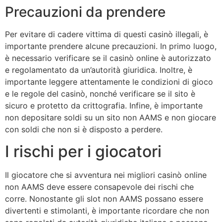
Precauzioni da prendere
Per evitare di cadere vittima di questi casinò illegali, è
importante prendere alcune precauzioni. In primo luogo,
è necessario verificare se il casinò online è autorizzato
e regolamentato da un’autorità giuridica. Inoltre, è
importante leggere attentamente le condizioni di gioco
e le regole del casinò, nonché verificare se il sito è
sicuro e protetto da crittografia. Infine, è importante
non depositare soldi su un sito non AAMS e non giocare
con soldi che non si è disposto a perdere.
I rischi per i giocatori
Il giocatore che si avventura nei migliori casinò online
non AAMS deve essere consapevole dei rischi che
corre. Nonostante gli slot non AAMS possano essere
divertenti e stimolanti, è importante ricordare che non