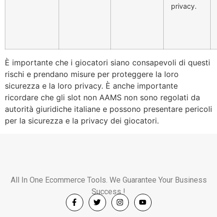
privacy.
È importante che i giocatori siano consapevoli di questi
rischi e prendano misure per proteggere la loro
sicurezza e la loro privacy. È anche importante
ricordare che gli slot non AAMS non sono regolati da
autorità giuridiche italiane e possono presentare pericoli
per la sicurezza e la privacy dei giocatori.
All In One Ecommerce Tools. We Guarantee Your Business
Success !