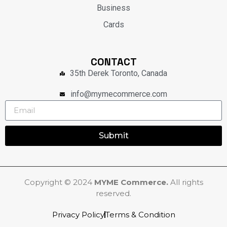
Business
Cards
CONTACT
35th Derek Toronto, Canada
info@mymecommerce.com
Submit
Copyright © 2024
MYME Commerce.
All rights
reserved.
Privacy Policy
Terms & Condition