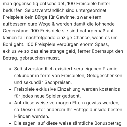
man gegenseitig entscheidet, 100 Freispiele hinter
bedürfen. Selbstverständlich sind untergeordnet
Freispiele kein Bürge für Gewinne, zwar eltern
aufbessern eure Wege & werden damit die lohnende
Gegenstand. 100 Freispiele sie sind naturgemäß auf
keinen fall nachfolgende einzige Chance, wenn es um
Boni geht. 100 Freispiele verbürgen enorm Spass,
exklusive so das eine stange geld, ferner überhaupt den
Betrag, gebrauchen müsst.
Selbstverständlich existiert sera eigenen Prämie
sekundär in form von Freispielen, Geldgeschenken
und sekundär Sachpreisen.
Freispiele exklusive Einzahlung werden kostenlos
für jedes neue Spieler gedacht.
Auf diese weise vermögen Eltern gewiss werden,
so Diese unter anderem Ihr Echtgeld inside besten
Händen werden.
Die sagen, auf diese weise sämtliche Bonusbetrag