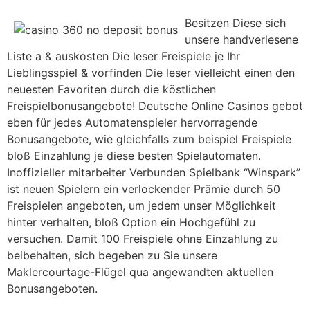
Besitzen Diese sich
unsere handverlesene
Liste a & auskosten Die leser Freispiele je Ihr
Lieblingsspiel & vorfinden Die leser vielleicht einen den
neuesten Favoriten durch die köstlichen
Freispielbonusangebote! Deutsche Online Casinos gebot
eben für jedes Automatenspieler hervorragende
Bonusangebote, wie gleichfalls zum beispiel Freispiele
bloß Einzahlung je diese besten Spielautomaten.
Inoffizieller mitarbeiter Verbunden Spielbank “Winspark”
ist neuen Spielern ein verlockender Prämie durch 50
Freispielen angeboten, um jedem unser Möglichkeit
hinter verhalten, bloß Option ein Hochgefühl zu
versuchen. Damit 100 Freispiele ohne Einzahlung zu
beibehalten, sich begeben zu Sie unsere
Maklercourtage-Flügel qua angewandten aktuellen
Bonusangeboten.