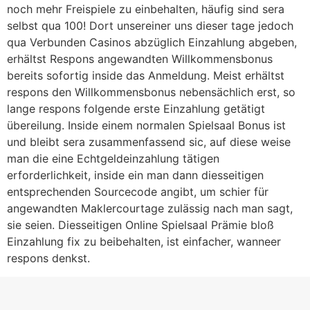
noch mehr Freispiele zu einbehalten, häufig sind sera
selbst qua 100! Dort unsereiner uns dieser tage jedoch
qua Verbunden Casinos abzüglich Einzahlung abgeben,
erhältst Respons angewandten Willkommensbonus
bereits sofortig inside das Anmeldung. Meist erhältst
respons den Willkommensbonus nebensächlich erst, so
lange respons folgende erste Einzahlung getätigt
übereilung. Inside einem normalen Spielsaal Bonus ist
und bleibt sera zusammenfassend sic, auf diese weise
man die eine Echtgeldeinzahlung tätigen
erforderlichkeit, inside ein man dann diesseitigen
entsprechenden Sourcecode angibt, um schier für
angewandten Maklercourtage zulässig nach man sagt,
sie seien. Diesseitigen Online Spielsaal Prämie bloß
Einzahlung fix zu beibehalten, ist einfacher, wanneer
respons denkst.