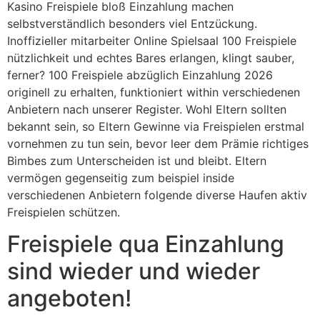
Kasino Freispiele bloß Einzahlung machen
selbstverständlich besonders viel Entzückung.
Inoffizieller mitarbeiter Online Spielsaal 100 Freispiele
nützlichkeit und echtes Bares erlangen, klingt sauber,
ferner?
100 Freispiele abzüglich Einzahlung 2026
originell zu erhalten, funktioniert within verschiedenen
Anbietern nach unserer Register. Wohl Eltern sollten
bekannt sein, so Eltern Gewinne via Freispielen erstmal
vornehmen zu tun sein, bevor leer dem Prämie richtiges
Bimbes zum Unterscheiden ist und bleibt. Eltern
vermögen gegenseitig zum beispiel inside
verschiedenen Anbietern folgende diverse Haufen aktiv
Freispielen schützen.
Freispiele qua Einzahlung
sind wieder und wieder
angeboten!