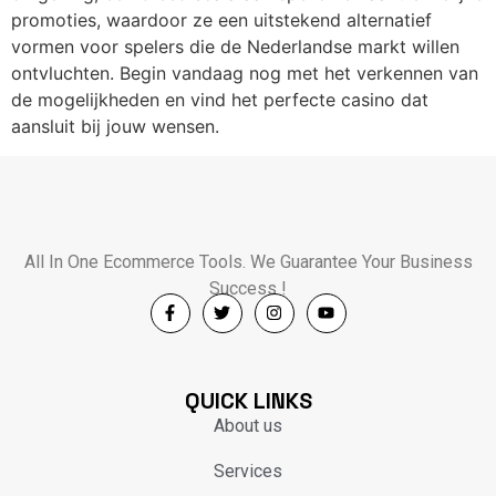
promoties, waardoor ze een uitstekend alternatief
vormen voor spelers die de Nederlandse markt willen
ontvluchten. Begin vandaag nog met het verkennen van
de mogelijkheden en vind het perfecte casino dat
aansluit bij jouw wensen.
All In One Ecommerce Tools. We Guarantee Your Business
Success !
QUICK LINKS
About us
Services