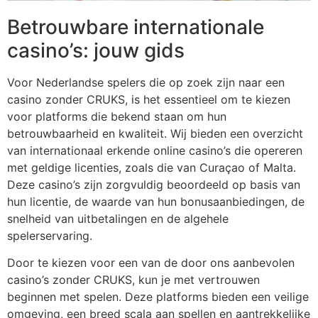
Betrouwbare internationale
casino’s: jouw gids
Voor Nederlandse spelers die op zoek zijn naar een
casino zonder CRUKS, is het essentieel om te kiezen
voor platforms die bekend staan om hun
betrouwbaarheid en kwaliteit. Wij bieden een overzicht
van internationaal erkende online casino’s die opereren
met geldige licenties, zoals die van Curaçao of Malta.
Deze casino’s zijn zorgvuldig beoordeeld op basis van
hun licentie, de waarde van hun bonusaanbiedingen, de
snelheid van uitbetalingen en de algehele
spelerservaring.
Door te kiezen voor een van de door ons aanbevolen
casino’s zonder CRUKS, kun je met vertrouwen
beginnen met spelen. Deze platforms bieden een veilige
omgeving, een breed scala aan spellen en aantrekkelijke