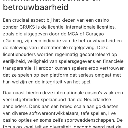
betrouwbaarheid
Een cruciaal aspect bij het kiezen van een casino
zonder CRUKS is de licentie. Internationale licenties,
zoals die uitgegeven door de MGA of Curaçao
eGaming, zijn een indicatie van de betrouwbaarheid en
de naleving van internationale regelgeving. Deze
licentiehouders worden regelmatig gecontroleerd op
eerlijkheid, veiligheid van spelersgegevens en financiële
transparantie. Hierdoor kunnen spelers erop vertrouwen
dat ze spelen op een platform dat serieus omgaat met
hun welzijn en de integriteit van het spel.
Daarnaast bieden deze internationale casino’s vaak een
veel uitgebreider spelaanbod dan de Nederlandse
aanbieders. Denk aan een breed scala aan gokkasten
van diverse softwareontwikkelaars, tafelspellen, live
casino opties en soms zelfs sportweddenschappen. De
focus op kwaliteit en diversiteit, gecombineerd met de