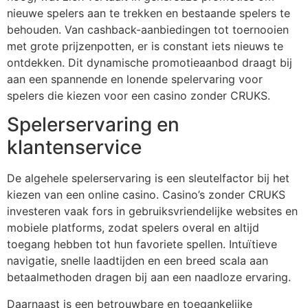
nieuwe spelers aan te trekken en bestaande spelers te
behouden. Van cashback-aanbiedingen tot toernooien
met grote prijzenpotten, er is constant iets nieuws te
ontdekken. Dit dynamische promotieaanbod draagt bij
aan een spannende en lonende spelervaring voor
spelers die kiezen voor een casino zonder CRUKS.
Spelerservaring en
klantenservice
De algehele spelerservaring is een sleutelfactor bij het
kiezen van een online casino. Casino’s zonder CRUKS
investeren vaak fors in gebruiksvriendelijke websites en
mobiele platforms, zodat spelers overal en altijd
toegang hebben tot hun favoriete spellen. Intuïtieve
navigatie, snelle laadtijden en een breed scala aan
betaalmethoden dragen bij aan een naadloze ervaring.
Daarnaast is een betrouwbare en toegankelijke