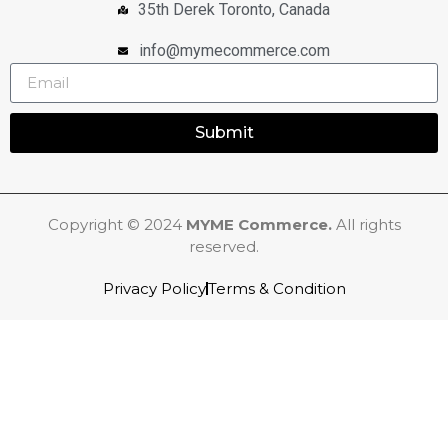
35th Derek Toronto, Canada
info@mymecommerce.com
Submit
Copyright © 2024
MYME Commerce.
All rights
reserved.
Privacy Policy
Terms & Condition