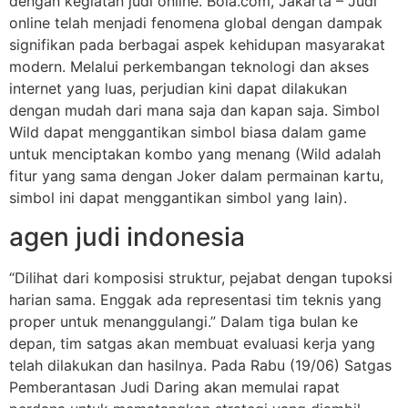
dengan kegiatan judi online. Bola.com, Jakarta – Judi
online telah menjadi fenomena global dengan dampak
signifikan pada berbagai aspek kehidupan masyarakat
modern. Melalui perkembangan teknologi dan akses
internet yang luas, perjudian kini dapat dilakukan
dengan mudah dari mana saja dan kapan saja. Simbol
Wild dapat menggantikan simbol biasa dalam game
untuk menciptakan kombo yang menang (Wild adalah
fitur yang sama dengan Joker dalam permainan kartu,
simbol ini dapat menggantikan simbol yang lain).
agen judi indonesia
“Dilihat dari komposisi struktur, pejabat dengan tupoksi
harian sama. Enggak ada representasi tim teknis yang
proper untuk menanggulangi.” Dalam tiga bulan ke
depan, tim satgas akan membuat evaluasi kerja yang
telah dilakukan dan hasilnya. Pada Rabu (19/06) Satgas
Pemberantasan Judi Daring akan memulai rapat