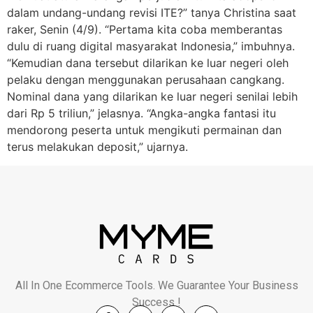
dalam undang-undang revisi ITE?” tanya Christina saat
raker, Senin (4/9). “Pertama kita coba memberantas
dulu di ruang digital masyarakat Indonesia,” imbuhnya.
“Kemudian dana tersebut dilarikan ke luar negeri oleh
pelaku dengan menggunakan perusahaan cangkang.
Nominal dana yang dilarikan ke luar negeri senilai lebih
dari Rp 5 triliun,” jelasnya. “Angka-angka fantasi itu
mendorong peserta untuk mengikuti permainan dan
terus melakukan deposit,” ujarnya.
All In One Ecommerce Tools. We Guarantee Your Business
Success !