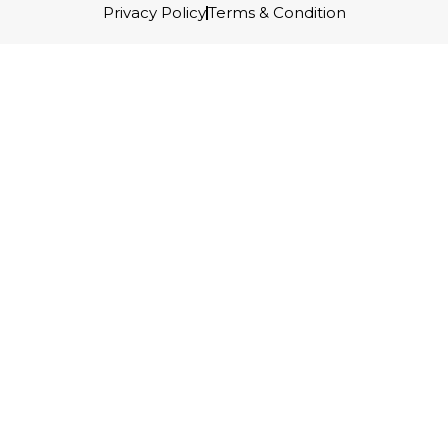
Privacy Policy
Terms & Condition