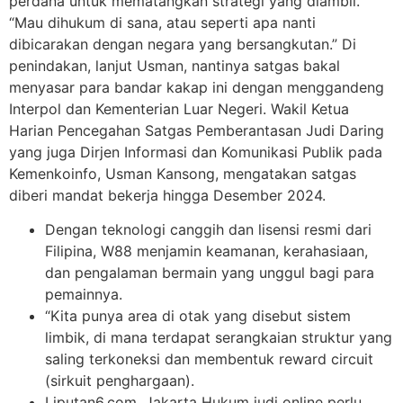
perdana untuk mematangkan strategi yang diambil.
“Mau dihukum di sana, atau seperti apa nanti
dibicarakan dengan negara yang bersangkutan.” Di
penindakan, lanjut Usman, nantinya satgas bakal
menyasar para bandar kakap ini dengan menggandeng
Interpol dan Kementerian Luar Negeri. Wakil Ketua
Harian Pencegahan Satgas Pemberantasan Judi Daring
yang juga Dirjen Informasi dan Komunikasi Publik pada
Kemenkoinfo, Usman Kansong, mengatakan satgas
diberi mandat bekerja hingga Desember 2024.
Dengan teknologi canggih dan lisensi resmi dari
Filipina, W88 menjamin keamanan, kerahasiaan,
dan pengalaman bermain yang unggul bagi para
pemainnya.
“Kita punya area di otak yang disebut sistem
limbik, di mana terdapat serangkaian struktur yang
saling terkoneksi dan membentuk reward circuit
(sirkuit penghargaan).
Liputan6.com, Jakarta Hukum judi online perlu