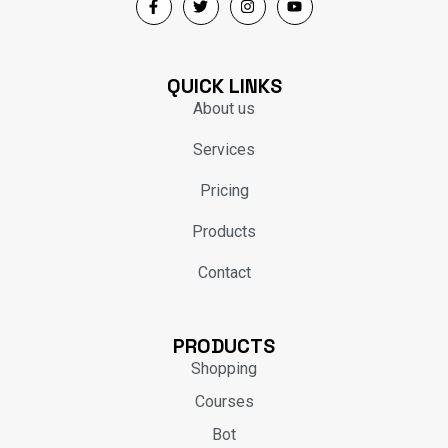
QUICK LINKS
About us
Services
Pricing
Products
Contact
PRODUCTS
Shopping
Courses
Bot