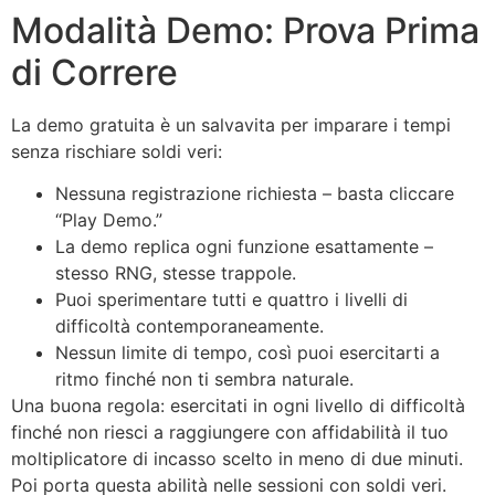
Modalità Demo: Prova Prima
di Correre
La demo gratuita è un salvavita per imparare i tempi
senza rischiare soldi veri:
Nessuna registrazione richiesta – basta cliccare
“Play Demo.”
La demo replica ogni funzione esattamente –
stesso RNG, stesse trappole.
Puoi sperimentare tutti e quattro i livelli di
difficoltà contemporaneamente.
Nessun limite di tempo, così puoi esercitarti a
ritmo finché non ti sembra naturale.
Una buona regola: esercitati in ogni livello di difficoltà
finché non riesci a raggiungere con affidabilità il tuo
moltiplicatore di incasso scelto in meno di due minuti.
Poi porta questa abilità nelle sessioni con soldi veri.