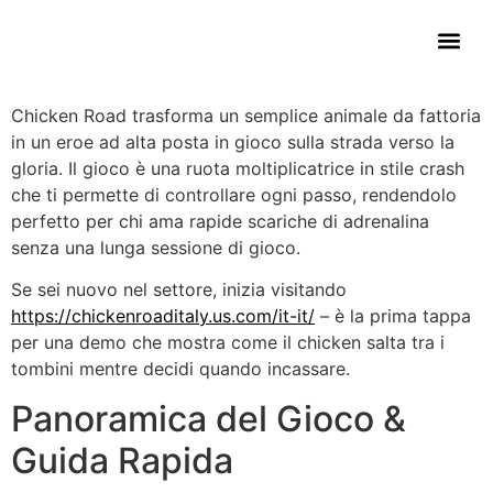
Contact Us
Chicken Road trasforma un semplice animale da fattoria
in un eroe ad alta posta in gioco sulla strada verso la
gloria. Il gioco è una ruota moltiplicatrice in stile crash
che ti permette di controllare ogni passo, rendendolo
perfetto per chi ama rapide scariche di adrenalina
senza una lunga sessione di gioco.
Se sei nuovo nel settore, inizia visitando
https://chickenroaditaly.us.com/it-it/
– è la prima tappa
per una demo che mostra come il chicken salta tra i
tombini mentre decidi quando incassare.
Panoramica del Gioco &
Guida Rapida