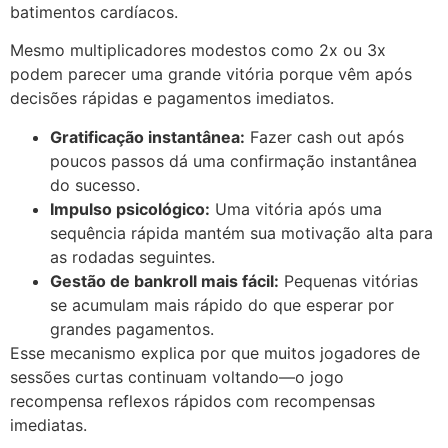
batimentos cardíacos.
Mesmo multiplicadores modestos como 2x ou 3x
podem parecer uma grande vitória porque vêm após
decisões rápidas e pagamentos imediatos.
Gratificação instantânea:
Fazer cash out após
poucos passos dá uma confirmação instantânea
do sucesso.
Impulso psicológico:
Uma vitória após uma
sequência rápida mantém sua motivação alta para
as rodadas seguintes.
Gestão de bankroll mais fácil:
Pequenas vitórias
se acumulam mais rápido do que esperar por
grandes pagamentos.
Esse mecanismo explica por que muitos jogadores de
sessões curtas continuam voltando—o jogo
recompensa reflexos rápidos com recompensas
imediatas.