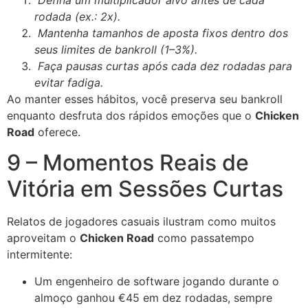
rodada (ex.: 2x).
Mantenha tamanhos de aposta fixos dentro dos
seus limites de bankroll (1–3%).
Faça pausas curtas após cada dez rodadas para
evitar fadiga.
Ao manter esses hábitos, você preserva seu bankroll
enquanto desfruta dos rápidos emoções que o
Chicken
Road
oferece.
9 – Momentos Reais de
Vitória em Sessões Curtas
Relatos de jogadores casuais ilustram como muitos
aproveitam o
Chicken Road
como passatempo
intermitente:
Um engenheiro de software jogando durante o
almoço ganhou €45 em dez rodadas, sempre