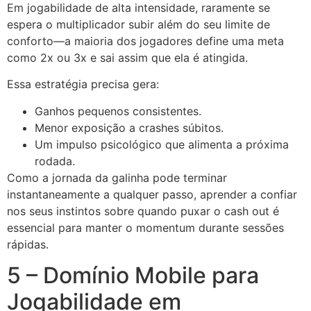
Em jogabilidade de alta intensidade, raramente se
espera o multiplicador subir além do seu limite de
conforto—a maioria dos jogadores define uma meta
como 2x ou 3x e sai assim que ela é atingida.
Essa estratégia precisa gera:
Ganhos pequenos consistentes.
Menor exposição a crashes súbitos.
Um impulso psicológico que alimenta a próxima
rodada.
Como a jornada da galinha pode terminar
instantaneamente a qualquer passo, aprender a confiar
nos seus instintos sobre quando puxar o cash out é
essencial para manter o momentum durante sessões
rápidas.
5 – Domínio Mobile para
Jogabilidade em