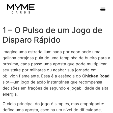
Contact Us
1 – O Pulso de um Jogo de
Disparo Rápido
Imagine uma estrada iluminada por neon onde uma
galinha corajosa pula de uma tampinha de bueiro para a
próxima, cada passo uma aposta que pode multiplicar
seu stake por milhares ou acabar sua jornada em
oblivion flamejante. Essa é a essência do
Chicken Road
slot—um jogo de ação instantânea que recompensa
decisões em frações de segundo e jogabilidade de alta
energia.
O ciclo principal do jogo é simples, mas empolgante:
defina uma aposta, escolha um nível de dificuldade,