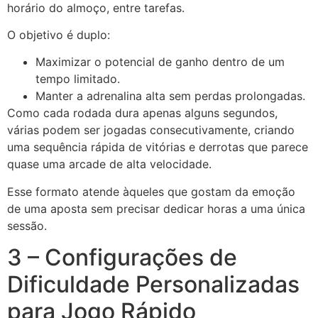
horário do almoço, entre tarefas.
O objetivo é duplo:
Maximizar o potencial de ganho dentro de um
tempo limitado.
Manter a adrenalina alta sem perdas prolongadas.
Como cada rodada dura apenas alguns segundos,
várias podem ser jogadas consecutivamente, criando
uma sequência rápida de vitórias e derrotas que parece
quase uma arcade de alta velocidade.
Esse formato atende àqueles que gostam da emoção
de uma aposta sem precisar dedicar horas a uma única
sessão.
3 – Configurações de
Dificuldade Personalizadas
para Jogo Rápido