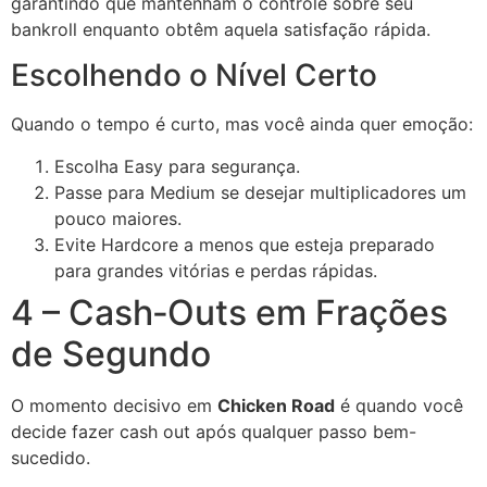
garantindo que mantenham o controle sobre seu
bankroll enquanto obtêm aquela satisfação rápida.
Escolhendo o Nível Certo
Quando o tempo é curto, mas você ainda quer emoção:
Escolha Easy para segurança.
Passe para Medium se desejar multiplicadores um
pouco maiores.
Evite Hardcore a menos que esteja preparado
para grandes vitórias e perdas rápidas.
4 – Cash‑Outs em Frações
de Segundo
O momento decisivo em
Chicken Road
é quando você
decide fazer cash out após qualquer passo bem-
sucedido.