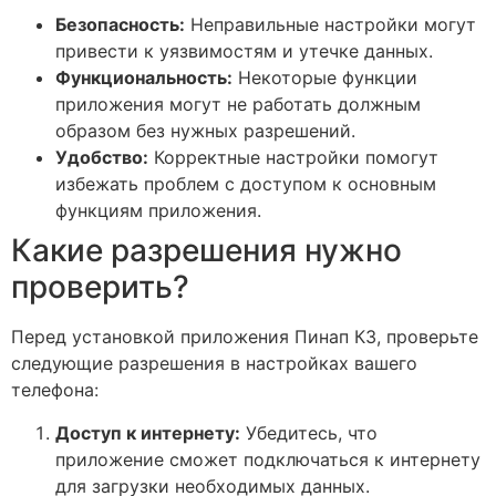
Безопасность:
Неправильные настройки могут
привести к уязвимостям и утечке данных.
Функциональность:
Некоторые функции
приложения могут не работать должным
образом без нужных разрешений.
Удобство:
Корректные настройки помогут
избежать проблем с доступом к основным
функциям приложения.
Какие разрешения нужно
проверить?
Перед установкой приложения Пинап КЗ, проверьте
следующие разрешения в настройках вашего
телефона:
Доступ к интернету:
Убедитесь, что
приложение сможет подключаться к интернету
для загрузки необходимых данных.