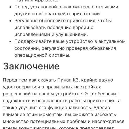
Перед установкой ознакомьтесь с отзывами
других пользователей о приложении.
Регулярно обновляйте приложения, чтобы
использовать последние версии с
исправлениями и улучшениями.
Поддерживайте ваше устройство в актуальном
состоянии, регулярно проверяя обновления
операционной системы.
Заключение
Перед тем как скачать Пинап КЗ, крайне важно
удостовериться в правильных настройках
разрешений на вашем устройстве. Это обеспечит
надёжность и безопасность работы приложения, а
также улучшит его функциональность. Уделив
внимание этим моментам, вы сможете избежать
множество потенциальных проблем и наслаждаться
всеми возможностями, которые предоставляет