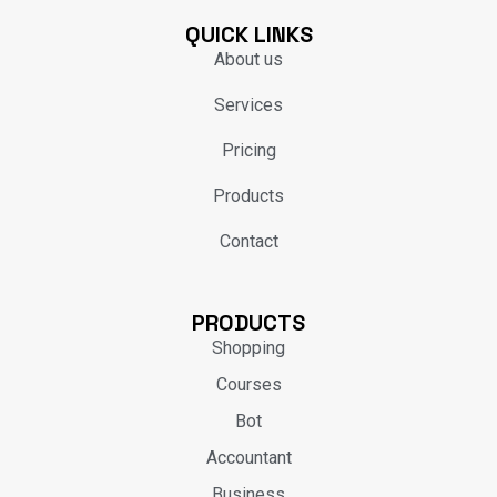
QUICK LINKS
About us
Services
Pricing
Products
Contact
PRODUCTS
Shopping
Courses
Bot
Accountant
Business