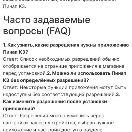
Пинап КЗ.
Часто задаваемые
вопросы (FAQ)
1. Как узнать, какие разрешения нужны приложению
Пинап КЗ?
Ответ: Список необходимых разрешений обычно
отображается на странице приложения в магазине
перед установкой.
2. Можно ли использовать Пинап
КЗ без определённых разрешений?
Ответ: Некоторые функции приложения могут быть
недоступны без соответствующих разрешений.
3.
Как изменить разрешения после установки
приложения?
Ответ: Разрешения можно изменить через
настройки вашего устройства, выбрав нужное
приложение и настроив доступ в разделе