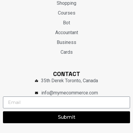
Shopping
Courses
Bot
Accountant
Business
Cards
CONTACT
35th Derek Toronto, Canada
info@mymecommerce.com
Submit