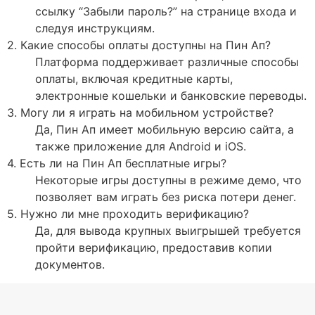
ссылку “Забыли пароль?” на странице входа и
следуя инструкциям.
2. Какие способы оплаты доступны на Пин Ап?
Платформа поддерживает различные способы
оплаты, включая кредитные карты,
электронные кошельки и банковские переводы.
3. Могу ли я играть на мобильном устройстве?
Да, Пин Ап имеет мобильную версию сайта, а
также приложение для Android и iOS.
4. Есть ли на Пин Ап бесплатные игры?
Некоторые игры доступны в режиме демо, что
позволяет вам играть без риска потери денег.
5. Нужно ли мне проходить верификацию?
Да, для вывода крупных выигрышей требуется
пройти верификацию, предоставив копии
документов.