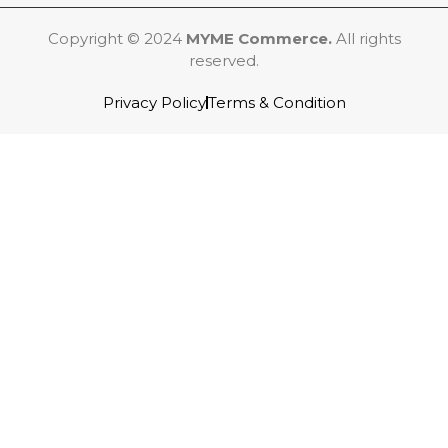
Copyright © 2024
MYME Commerce.
All rights
reserved.
Privacy Policy
Terms & Condition