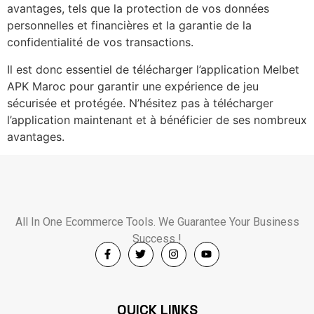
avantages, tels que la protection de vos données
personnelles et financières et la garantie de la
confidentialité de vos transactions.
Il est donc essentiel de télécharger l’application Melbet
APK Maroc pour garantir une expérience de jeu
sécurisée et protégée. N’hésitez pas à télécharger
l’application maintenant et à bénéficier de ses nombreux
avantages.
All In One Ecommerce Tools. We Guarantee Your Business
Success !
QUICK LINKS