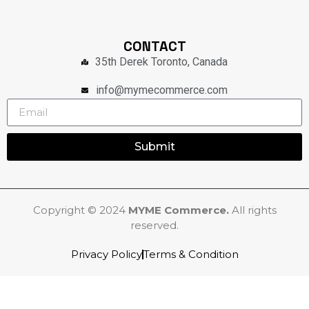
CONTACT
35th Derek Toronto, Canada
info@mymecommerce.com
Submit
Copyright © 2024
MYME Commerce.
All rights
reserved.
Privacy Policy
Terms & Condition