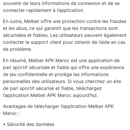
souvenir de leurs informations de connexion et de se
connecter rapidement à l’application.
En outre, Melbet offre une protection contre les fraudes
et les abus, ce qui garantit que les transactions sont
sécurisées et fiables. Les utilisateurs peuvent également
contacter le support client pour obtenir de l’aide en cas
de problème.
En résumé, Melbet APK Maroc est une application de
pari sportif sécurisée et fiable qui offre une expérience
de jeu confidentielle et protège les informations
personnelles des utilisateurs. Si vous cherchez un site
de pari sportif sécurisé et fiable, téléchargez
l’application Melbet APK Maroc aujourd’hui.
Avantages de télécharger l’application Melbet APK
Maroc :
• Sécurité des données