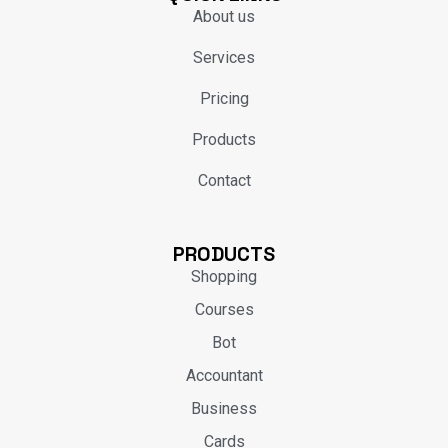
About us
Services
Pricing
Products
Contact
PRODUCTS
Shopping
Courses
Bot
Accountant
Business
Cards