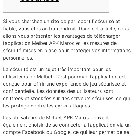
Si vous cherchez un site de pari sportif sécurisé et
fiable, vous êtes au bon endroit. Dans cet article, nous
allons vous présenter les avantages de télécharger
l’application Melbet APK Maroc et les mesures de
sécurité mises en place pour protéger vos informations
personnelles.
La sécurité est un sujet très important pour les
utilisateurs de Melbet. C’est pourquoi l’application est
conçue pour offrir une expérience de jeu sécurisée et
confidentielle. Les données des utilisateurs sont
chiffrées et stockées sur des serveurs sécurisés, ce qui
les protège contre les cyber-attaques.
Les utilisateurs de Melbet APK Maroc peuvent
également choisir de se connecter à l’application via un
compte Facebook ou Google, ce qui leur permet de se