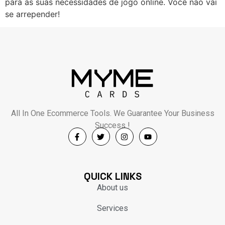
para as suas necessidades de jogo online. Você não vai
se arrepender!
All In One Ecommerce Tools. We Guarantee Your Business
Success !
QUICK LINKS
About us
Services