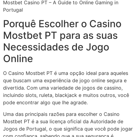
Mostbet Casino PT – A Guide to Online Gaming in
Portugal
Porquê Escolher o Casino
Mostbet PT para as suas
Necessidades de Jogo
Online
O Casino Mostbet PT é uma opção ideal para aqueles
que buscam uma experiência de jogo online segura e
divertida. Com uma variedade de jogos de cassino,
incluindo slots, ruleta, blackjack e muitos outros, você
pode encontrar algo que lhe agrade.
Uma das principais razões para escolher o Casino
Mostbet PT é a sua licença oficial da Autoridade de
Jogos de Portugal, o que significa que você pode jogar
com confiança, sabendo que a sua segurança é