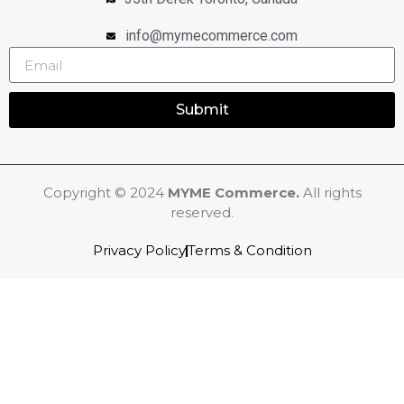
info@mymecommerce.com
Submit
Copyright © 2024
MYME Commerce.
All rights
reserved.
Privacy Policy
Terms & Condition