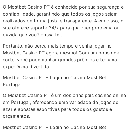
O Mostbet Casino PT é conhecido por sua segurança e
confiabilidade, garantindo que todos os jogos sejam
realizados de forma justa e transparente. Além disso, o
site oferece suporte 24/7 para qualquer problema ou
dúvida que você possa ter.
Portanto, não perca mais tempo e venha jogar no
Mostbet Casino PT agora mesmo! Com um pouco de
sorte, você pode ganhar grandes prêmios e ter uma
experiência divertida.
Mostbet Casino PT – Login no Casino Most Bet
Portugal
O Mostbet Casino PT é um dos principais casinos online
em Portugal, oferecendo uma variedade de jogos de
azar e apostas esportivas para todos os gostos e
orçamentos.
Mostbet Casino PT – Login no Casino Most Bet