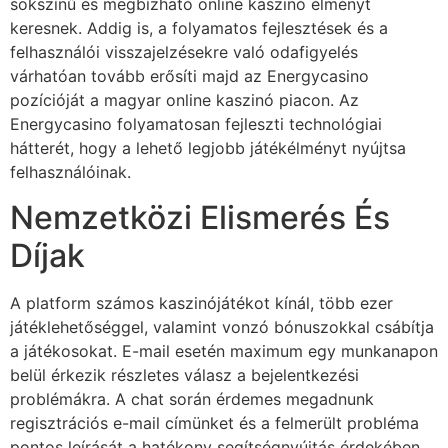
sokszínű és megbízható online kaszinó élményt
keresnek. Addig is, a folyamatos fejlesztések és a
felhasználói visszajelzésekre való odafigyelés
várhatóan tovább erősíti majd az Energycasino
pozícióját a magyar online kaszinó piacon. Az
Energycasino folyamatosan fejleszti technológiai
hátterét, hogy a lehető legjobb játékélményt nyújtsa
felhasználóinak.
Nemzetközi Elismerés És
Díjak
A platform számos kaszinójátékot kínál, több ezer
játéklehetőséggel, valamint vonzó bónuszokkal csábítja
a játékosokat. E-mail esetén maximum egy munkanapon
belül érkezik részletes válasz a bejelentkezési
problémákra. A chat során érdemes megadnunk
regisztrációs e-mail címünket és a felmerült probléma
pontos leírását a hatékony segítségnyújtás érdekében.