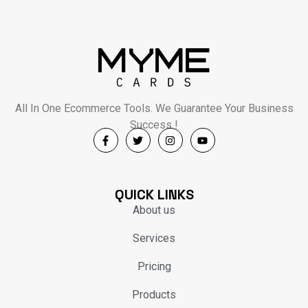
All In One Ecommerce Tools. We Guarantee Your Business
Success !
QUICK LINKS
About us
Services
Pricing
Products