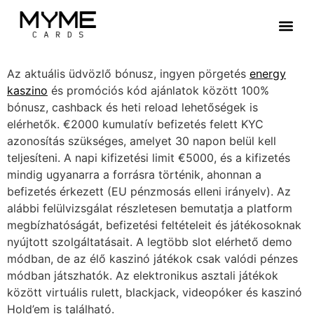
Contact Us
Az aktuális üdvözlő bónusz, ingyen pörgetés
energy
kaszino
és promóciós kód ajánlatok között 100%
bónusz, cashback és heti reload lehetőségek is
elérhetők. €2000 kumulatív befizetés felett KYC
azonosítás szükséges, amelyet 30 napon belül kell
teljesíteni. A napi kifizetési limit €5000, és a kifizetés
mindig ugyanarra a forrásra történik, ahonnan a
befizetés érkezett (EU pénzmosás elleni irányelv). Az
alábbi felülvizsgálat részletesen bemutatja a platform
megbízhatóságát, befizetési feltételeit és játékosoknak
nyújtott szolgáltatásait. A legtöbb slot elérhető demo
módban, de az élő kaszinó játékok csak valódi pénzes
módban játszhatók. Az elektronikus asztali játékok
között virtuális rulett, blackjack, videopóker és kaszinó
Hold’em is található.