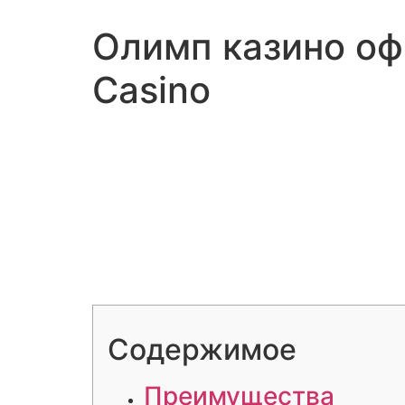
Олимп казино оф
Casino
Содержимое
Преимущества