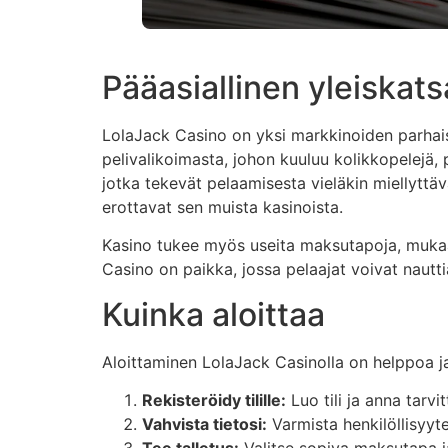
Pääasiallinen yleiskat
LolaJack Casino on yksi markkinoiden parhaista
pelivalikoimasta, johon kuuluu kolikkopelejä,
jotka tekevät pelaamisesta vieläkin miellytt
erottavat sen muista kasinoista.
Kasino tukee myös useita maksutapoja, mukaan 
Casino on paikka, jossa pelaajat voivat nautti
Kuinka aloittaa
Aloittaminen LolaJack Casinolla on helppoa j
Rekisteröidy tilille:
Luo tili ja anna tarvit
Vahvista tietosi:
Varmista henkilöllisyyte