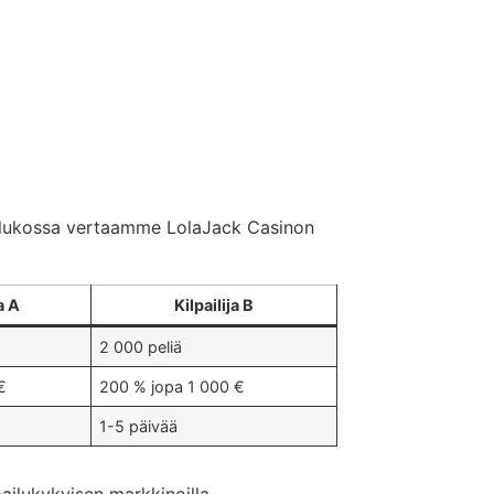
aulukossa vertaamme LolaJack Casinon
a A
Kilpailija B
2 000 peliä
€
200 % jopa 1 000 €
1-5 päivää