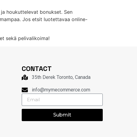
 ja houkuttelevat bonukset. Sen
omampaa. Jos etsit luotettavaa online-
et sekä pelivalikoima!
CONTACT
35th Derek Toronto, Canada
info@mymecommerce.com
Submit