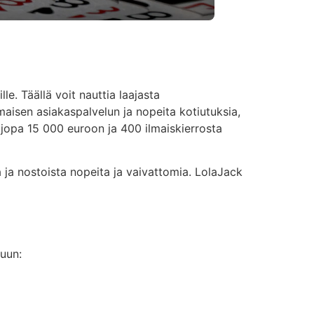
e. Täällä voit nauttia laajasta
maisen asiakaspalvelun ja nopeita kotiutuksia,
 jopa 15 000 euroon ja 400 ilmaiskierrosta
 ja nostoista nopeita ja vaivattomia. LolaJack
uun: