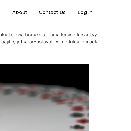
s
About
Contact Us
Log In
oukuttelevia bonuksia. Tämä kasino keskittyy
laajille, jotka arvostavat esimerkiksi
lolajack