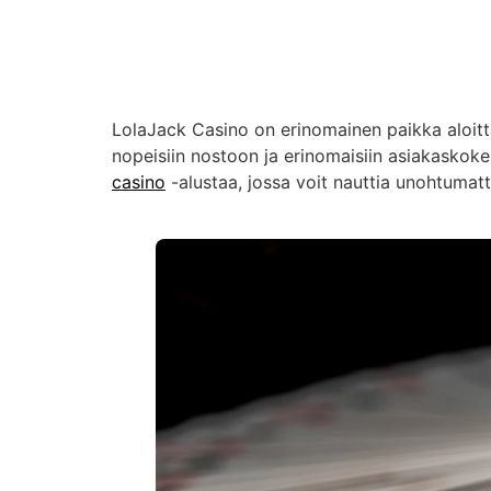
LolaJack Casino on erinomainen paikka aloitta
nopeisiin nostoon ja erinomaisiin asiakaskokem
casino
-alustaa, jossa voit nauttia unohtumatt