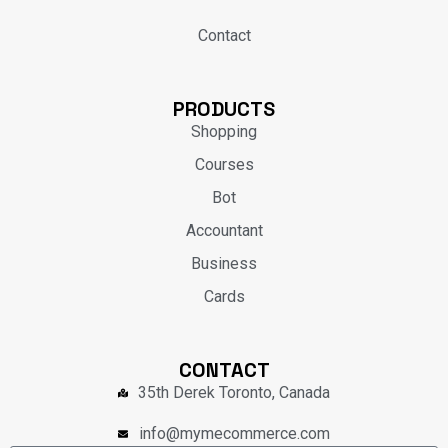
Contact
PRODUCTS
Shopping
Courses
Bot
Accountant
Business
Cards
CONTACT
35th Derek Toronto, Canada
info@mymecommerce.com