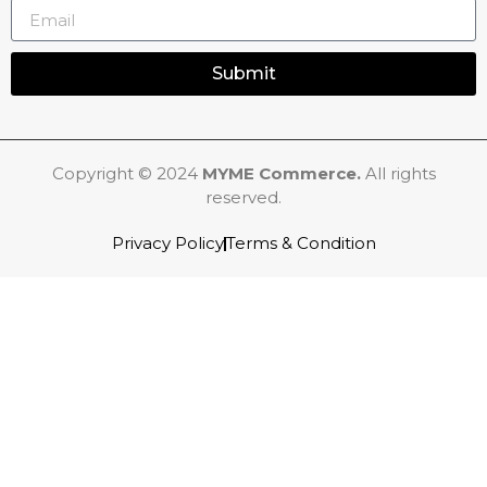
Submit
Copyright © 2024
MYME Commerce.
All rights
reserved.
Privacy Policy
Terms & Condition