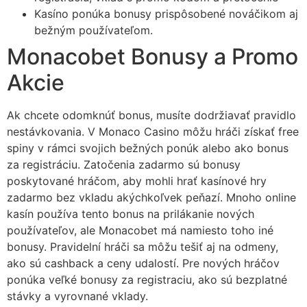
Kasíno ponúka bonusy prispôsobené nováčikom aj
bežným používateľom.
Monacobet Bonusy a Promo
Akcie
Ak chcete odomknúť bonus, musíte dodržiavať pravidlo
nestávkovania. V Monaco Casino môžu hráči získať free
spiny v rámci svojich bežných ponúk alebo ako bonus
za registráciu. Zatočenia zadarmo sú bonusy
poskytované hráčom, aby mohli hrať kasínové hry
zadarmo bez vkladu akýchkoľvek peňazí. Mnoho online
kasín používa tento bonus na prilákanie nových
používateľov, ale Monacobet má namiesto toho iné
bonusy. Pravidelní hráči sa môžu tešiť aj na odmeny,
ako sú cashback a ceny udalostí. Pre nových hráčov
ponúka veľké bonusy za registraciu, ako sú bezplatné
stávky a vyrovnané vklady.