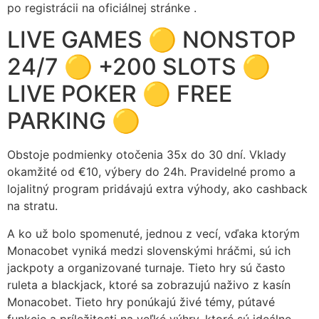
po registrácii na oficiálnej stránke .
LIVE GAMES 🟡 NONSTOP
24/7 🟡 +200 SLOTS 🟡
LIVE POKER 🟡 FREE
PARKING 🟡
Obstoje podmienky otočenia 35x do 30 dní. Vklady
okamžité od €10, výbery do 24h. Pravidelné promo a
lojalitný program pridávajú extra výhody, ako cashback
na stratu.
A ko už bolo spomenuté, jednou z vecí, vďaka ktorým
Monacobet vyniká medzi slovenskými hráčmi, sú ich
jackpoty a organizované turnaje. Tieto hry sú často
ruleta a blackjack, ktoré sa zobrazujú naživo z kasín
Monacobet. Tieto hry ponúkajú živé témy, pútavé
funkcie a príležitosti na veľké výhry, ktoré sú ideálne