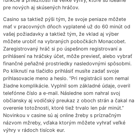
pre nových aj skúsených hráčov.
Casino sa taktiež pýši tým, že svoje peniaze môžete
mať v pracovných dňoch vyplatené už do 60 minút od
vašej požiadavky a taktiež tým, že vklad aj výber
môžete urobiť na vybraných pobočkách Monacobet.
Zaregistrovaný hráč si po úspešnom registrovaní a
prihlásení na hráčsky účet, môže previesť, alebo vybrať
finančné peňažné prostriedky nasledovnými spôsobmi.
Po kliknutí na tlačidlo prihlásiť musíte zadať svoje
prihlasovacie meno a heslo. “Pri registrácii som nemal
žiadne komplikácie. Vyplnil som základné údaje, overil
telefónne číslo a e-mail. Následne som nahral svoj
občiansky aj vodičský preukaz z oboch strán a čakal na
overenie totožnosti, ktoré tiež trvalo len pár minút.”
Novinkou v casine sú aj online žreby s príznačným
názvom mžreby, vďaka ktorým môžete vyhrať veľké
výhry v rádoch tisícok eur.