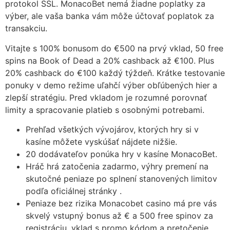
protokol SSL. MonacoBet nemá žiadne poplatky za
výber, ale vaša banka vám môže účtovať poplatok za
transakciu.
Vitajte s 100% bonusom do €500 na prvý vklad, 50 free
spins na Book of Dead a 20% cashback až €100. Plus
20% cashback do €100 každý týždeň. Krátke testovanie
ponuky v demo režime uľahčí výber obľúbených hier a
zlepší stratégiu. Pred vkladom je rozumné porovnať
limity a spracovanie platieb s osobnými potrebami.
Prehľad všetkých vývojárov, ktorých hry si v
kasíne môžete vyskúšať nájdete nižšie.
20 dodávateľov ponúka hry v kasíne MonacoBet.
Hráč hrá zatočenia zadarmo, výhry premení na
skutočné peniaze po splnení stanovených limitov
podľa oficiálnej stránky .
Peniaze bez rizika Monacobet casino má pre vás
skvelý vstupný bonus až € a 500 free spinov za
registráciu, vklad s promo kódom a pretočenie