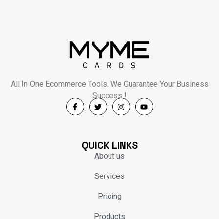
All In One Ecommerce Tools. We Guarantee Your Business
Success !
QUICK LINKS
About us
Services
Pricing
Products