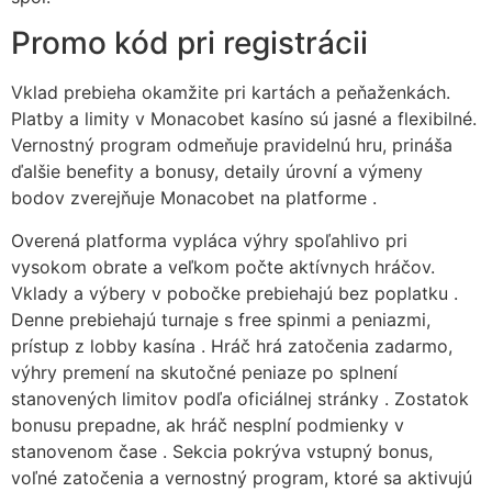
Promo kód pri registrácii
Vklad prebieha okamžite pri kartách a peňaženkách.
Platby a limity v Monacobet kasíno sú jasné a flexibilné.
Vernostný program odmeňuje pravidelnú hru, prináša
ďalšie benefity a bonusy, detaily úrovní a výmeny
bodov zverejňuje Monacobet na platforme .
Overená platforma vypláca výhry spoľahlivo pri
vysokom obrate a veľkom počte aktívnych hráčov.
Vklady a výbery v pobočke prebiehajú bez poplatku .
Denne prebiehajú turnaje s free spinmi a peniazmi,
prístup z lobby kasína . Hráč hrá zatočenia zadarmo,
výhry premení na skutočné peniaze po splnení
stanovených limitov podľa oficiálnej stránky . Zostatok
bonusu prepadne, ak hráč nesplní podmienky v
stanovenom čase . Sekcia pokrýva vstupný bonus,
voľné zatočenia a vernostný program, ktoré sa aktivujú