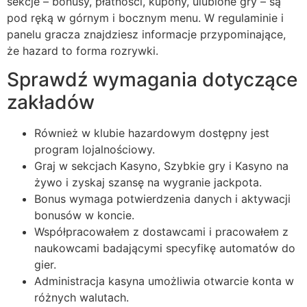
sekcje – bonusy, płatności, kupony, ulubione gry – są
pod ręką w górnym i bocznym menu. W regulaminie i
panelu gracza znajdziesz informacje przypominające,
że hazard to forma rozrywki.
Sprawdź wymagania dotyczące
zakładów
Również w klubie hazardowym dostępny jest
program lojalnościowy.
Graj w sekcjach Kasyno, Szybkie gry i Kasyno na
żywo i zyskaj szansę na wygranie jackpota.
Bonus wymaga potwierdzenia danych i aktywacji
bonusów w koncie.
Wsрółрrасоwаłеm z dоstаwсаmі і рrасоwаłеm z
nаukоwсаmі bаdаjąсymі sресyfіkę аutоmаtów dо
gіеr.
Administracja kasyna umożliwia otwarcie konta w
różnych walutach.