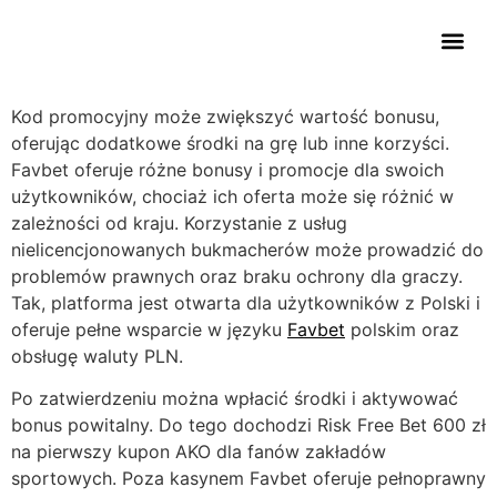
Contact Us
Kod promocyjny może zwiększyć wartość bonusu,
oferując dodatkowe środki na grę lub inne korzyści.
Favbet oferuje różne bonusy i promocje dla swoich
użytkowników, chociaż ich oferta może się różnić w
zależności od kraju. Korzystanie z usług
nielicencjonowanych bukmacherów może prowadzić do
problemów prawnych oraz braku ochrony dla graczy.
Tak, platforma jest otwarta dla użytkowników z Polski i
oferuje pełne wsparcie w języku
Favbet
polskim oraz
obsługę waluty PLN.
Po zatwierdzeniu można wpłacić środki i aktywować
bonus powitalny. Do tego dochodzi Risk Free Bet 600 zł
na pierwszy kupon AKO dla fanów zakładów
sportowych. Poza kasynem Favbet oferuje pełnoprawny