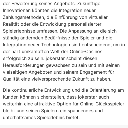
der Erweiterung seines Angebots. Zukünftige
Innovationen könnten die Integration neuer
Zahlungsmethoden, die Einführung von virtueller
Realität oder die Entwicklung personalisierter
Spielerlebnisse umfassen. Die Anpassung an die sich
ständig ändernden Bedürfnisse der Spieler und die
Integration neuer Technologien sind entscheidend, um in
der hart umkämpften Welt der Online-Casinos
erfolgreich zu sein. jokerstar scheint diesen
Herausforderungen gewachsen zu sein und mit seinen
vielseitigen Angeboten und seinem Engagement für
Qualität eine vielversprechende Zukunft zu haben.
Die kontinuierliche Entwicklung und die Orientierung am
Kunden können sicherstellen, dass jokerstar auch
weiterhin eine attraktive Option für Online-Glücksspieler
bleibt und seinen Spielern ein spannendes und
unterhaltsames Spielerlebnis bietet.