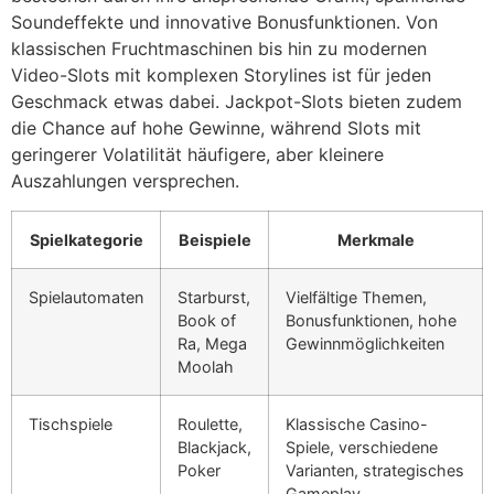
Soundeffekte und innovative Bonusfunktionen. Von
klassischen Fruchtmaschinen bis hin zu modernen
Video-Slots mit komplexen Storylines ist für jeden
Geschmack etwas dabei. Jackpot-Slots bieten zudem
die Chance auf hohe Gewinne, während Slots mit
geringerer Volatilität häufigere, aber kleinere
Auszahlungen versprechen.
Spielkategorie
Beispiele
Merkmale
Spielautomaten
Starburst,
Vielfältige Themen,
Book of
Bonusfunktionen, hohe
Ra, Mega
Gewinnmöglichkeiten
Moolah
Tischspiele
Roulette,
Klassische Casino-
Blackjack,
Spiele, verschiedene
Poker
Varianten, strategisches
Gameplay