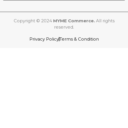
Copyright © 2024
MYME Commerce.
All rights
reserved.
Privacy Policy
Terms & Condition