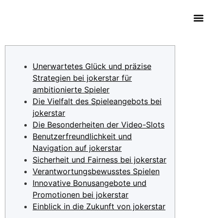
Contact Us
Unerwartetes Glück und präzise
Strategien bei jokerstar für
ambitionierte Spieler
Die Vielfalt des Spieleangebots bei
jokerstar
Die Besonderheiten der Video-Slots
Benutzerfreundlichkeit und
Navigation auf jokerstar
Sicherheit und Fairness bei jokerstar
Verantwortungsbewusstes Spielen
Innovative Bonusangebote und
Promotionen bei jokerstar
Einblick in die Zukunft von jokerstar