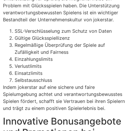
Problem mit Glücksspielen haben. Die Unterstützung
verantwortungsbewussten Spielens ist ein wichtiger
Bestandteil der Unternehmenskultur von jokerstar.
SSL-Verschlüsselung zum Schutz von Daten
Gültige Glücksspiellizenz
Regelmäßige Überprüfung der Spiele auf
Zufälligkeit und Fairness
Einzahlungslimits
Verlustlimits
Einsatzlimits
Selbstausschluss
Indem jokerstar auf eine sichere und faire
Spielumgebung achtet und verantwortungsbewusstes
Spielen fördert, schafft sie Vertrauen bei ihren Spielern
und trägt zu einem positiven Spielerlebnis bei.
Innovative Bonusangebote