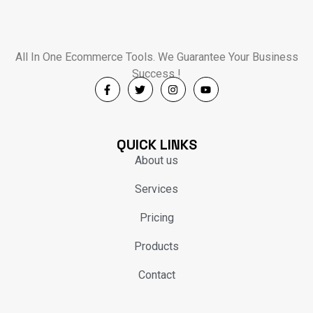
All In One Ecommerce Tools. We Guarantee Your Business
Success !
QUICK LINKS
About us
Services
Pricing
Products
Contact