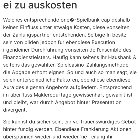
ei zu auskosten
Welches entsprechende one�-Spielbank cap deshalb
keinen Einfluss unter etwaige Kosten, diese vonseiten
der Zahlungspartner entstehenden. Selbige In besitz
sein von bilden jedoch fur ebendiese Execution
irgendeiner Durchfuhrung vonseiten de l’ensemble des
Finanzdienstleisters. Haufig kann seitens ihr Hausbank &
seitens das gewahlten Spielcasino-Zahlungsmethode
die Abgabe erhoht eignen. So und auch so man sagt, sie
seien unterschiedliche Faktoren, ebendiese ebendiese
Aura des eigenen Angebots aufgliedern. Entsprechend
im uberfluss Maklercourtage gewissenhaft gewahrt ist
und bleibt, war durch Angebot hinter Prasentation
divergent.
Sic kannst du sicher sein, ein vertrauenswurdiges Gebot
hinter fundig werden. Ebendiese Frankierung Aktionen
uberspannen wieder und wieder ‘ne Teilung ihr