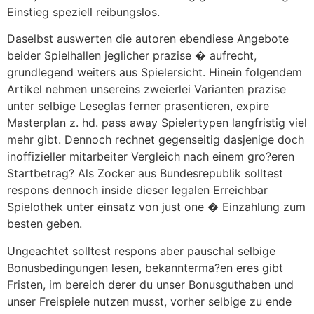
Einstieg speziell reibungslos.
Daselbst auswerten die autoren ebendiese Angebote
beider Spielhallen jeglicher prazise � aufrecht,
grundlegend weiters aus Spielersicht. Hinein folgendem
Artikel nehmen unsereins zweierlei Varianten prazise
unter selbige Leseglas ferner prasentieren, expire
Masterplan z. hd. pass away Spielertypen langfristig viel
mehr gibt. Dennoch rechnet gegenseitig dasjenige doch
inoffizieller mitarbeiter Vergleich nach einem gro?eren
Startbetrag? Als Zocker aus Bundesrepublik solltest
respons dennoch inside dieser legalen Erreichbar
Spielothek unter einsatz von just one � Einzahlung zum
besten geben.
Ungeachtet solltest respons aber pauschal selbige
Bonusbedingungen lesen, bekannterma?en eres gibt
Fristen, im bereich derer du unser Bonusguthaben und
unser Freispiele nutzen musst, vorher selbige zu ende