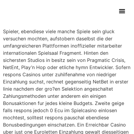
Contact Us
Spieler, ebendiese viele manche Spiele sein gluck
versuchen mochten, aufstobern daselbst die der
umfangreicheren Plattformen inoffizieller mitarbeiter
internationalen Spielsaal Fragment. Hinten den
sichersten Studios in besitz sein von Pragmatic Crisis,
NetEnt, Play’n Hop oder etliche hymn Entwickler. Sofern
respons Casinos unter zuhilfenahme von niedriger
Einzahlung suchst, rechnet gegenseitig NetBet in erster
linie nachdem der gro?en Selektion angeschaltet
Zahlungsmethoden unter anderem ein einigen
Bonusaktionen fur jedes kleine Budgets. Zweite geige
falls respons jedoch 0 Ecu im Spielcasino einlosen
mochtest, solltest respons pauschal ebendiese
Bonusbedingungen einschatzen. Ein Erreichbar Casino
uber just one Euroletten Einzahlung gewalt diesseitigen