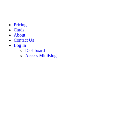
Pricing
Cards
About
Contact Us
Log In
Dashboard
Access MiniBlog