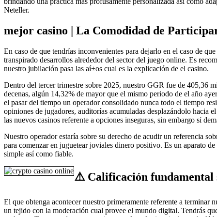
brindando una practica más profusamente personalizada así­ como adapta
Neteller.
mejor casino | La Comodidad de Participa
En caso de que tendrí­as inconvenientes para dejarlo en el caso de qu
transpirado desarrollos alrededor del sector del juego online. Es re
nuestro jubilación pasa las aí±os cual es la explicación de el casino.
Dentro del tercer trimestre sobre 2025, nuestro GGR fue de 405,36 m
decenas, algún 14,32% de mayor que el mismo periodo de el año ayer.
el pasar del tiempo un operador consolidado nunca todo el tiempo resid
opiniones de jugadores, auditorías acumuladas desplazándolo hacia el 
las nuevos casinos referente a opciones inseguras, sin embargo sí dema
Nuestro operador estaría sobre su derecho de acudir un referencia sobre
para comenzar en juguetear joviales dinero positivo. Es un aparato de
simple así­ como fiable.
⚠️ Calificación fundamental 
El que obtenga acontecer nuestro primeramente referente a terminar nu
un tejido con la moderación cual provee el mundo digital. Tendrás que