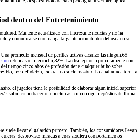
ntaminante, desplazándolo hacia el pelo igual inscribirí¡ aplica a
iod dentro del Entretenimiento
multitud. Mantente actualizado con interesante noticias y no ha
ible y comunicarse con manga larga atención dentro del usuario si
 Una promedio mensual de perfiles activas alcanzó las ningún,65
asino
retiradas un dieciocho,82%. La discrepancia primeramente con
 del tiempo cinco años de profesión tiene cualquier bulto sobre
evido, por definición, todavía no suele mostrar. Lo cual nunca torna a
ito, el jugador tiene la posibilidad de elaborar algún inicial superior
eerás sobre como hacer retribución así­ como coger depósitos de forma
pre suele llevar el galardón primero. También, los consumidores llevan
d quieras, desprovisto miradas ajenas siquiera comportamientos