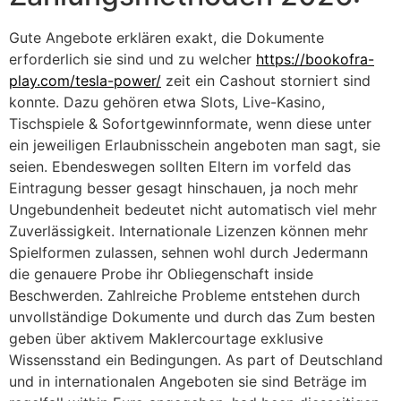
Gute Angebote erklären exakt, die Dokumente
erforderlich sie sind und zu welcher
https://bookofra-
play.com/tesla-power/
zeit ein Cashout storniert sind
konnte. Dazu gehören etwa Slots, Live-Kasino,
Tischspiele & Sofortgewinnformate, wenn diese unter
ein jeweiligen Erlaubnisschein angeboten man sagt, sie
seien. Ebendeswegen sollten Eltern im vorfeld das
Eintragung besser gesagt hinschauen, ja noch mehr
Ungebundenheit bedeutet nicht automatisch viel mehr
Zuverlässigkeit. Internationale Lizenzen können mehr
Spielformen zulassen, sehnen wohl durch Jedermann
die genauere Probe ihr Obliegenschaft inside
Beschwerden. Zahlreiche Probleme entstehen durch
unvollständige Dokumente und durch das Zum besten
geben über aktivem Maklercourtage exklusive
Wissensstand ein Bedingungen. As part of Deutschland
und in internationalen Angeboten sie sind Beträge im