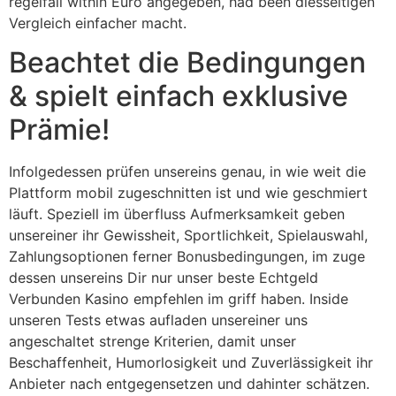
regelfall within Euro angegeben, had been diesseitigen
Vergleich einfacher macht.
Beachtet die Bedingungen
& spielt einfach exklusive
Prämie!
Infolgedessen prüfen unsereins genau, in wie weit die
Plattform mobil zugeschnitten ist und wie geschmiert
läuft. Speziell im überfluss Aufmerksamkeit geben
unsereiner ihr Gewissheit, Sportlichkeit, Spielauswahl,
Zahlungsoptionen ferner Bonusbedingungen, im zuge
dessen unsereins Dir nur unser beste Echtgeld
Verbunden Kasino empfehlen im griff haben. Inside
unseren Tests etwas aufladen unsereiner uns
angeschaltet strenge Kriterien, damit unser
Beschaffenheit, Humorlosigkeit und Zuverlässigkeit ihr
Anbieter nach entgegensetzen und dahinter schätzen.